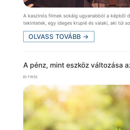
A kaszinós filmek sokáig ugyanabból a képből do
tekintetek, egy ideges krupié és valaki, aki túl 
OLVASS TOVÁBB →
A pénz, mint eszköz változása az
FRISS