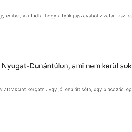
 ember, aki tudta, hogy a tyúk jajszavából zivatar lesz, é
 a Nyugat-Dunántúlon, ami nem kerül so
attrakciót kergetni. Egy jól eltalált séta, egy piacozás, e