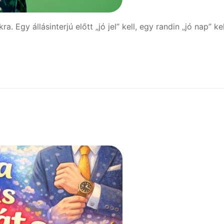
Egy állásinterjú előtt „jó jel” kell, egy randin „jó nap” kel