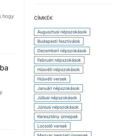
s hogy
CÍMKÉK
Augusztusi népszokások
Budapesti fesztiválok
Decemberi népszokások
Februári népszokások
kba
Húsvéti népszokások
Húsvéti versek
Januári népszokások
gy
Júliusi népszokások
Júniusi népszokások
Keresztény ünnepek
Locsoló versek
Magyar nemzeti ünnepek