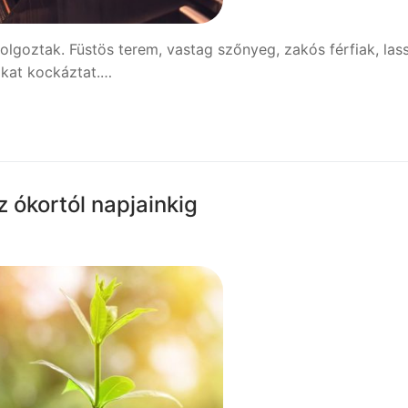
lgoztak. Füstös terem, vastag szőnyeg, zakós férfiak, las
sokat kockáztat.…
 ókortól napjainkig