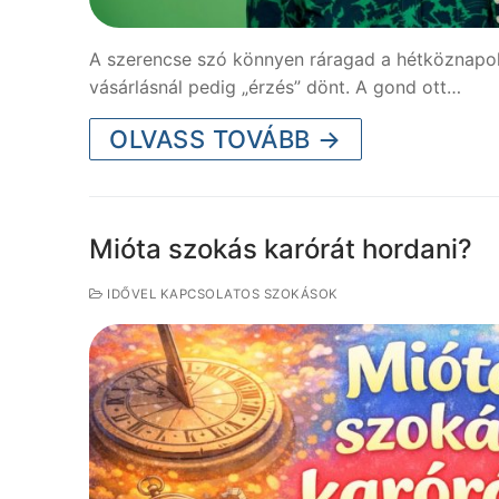
A szerencse szó könnyen ráragad a hétköznapokra. 
vásárlásnál pedig „érzés” dönt. A gond ott…
OLVASS TOVÁBB →
Mióta szokás karórát hordani?
IDŐVEL KAPCSOLATOS SZOKÁSOK