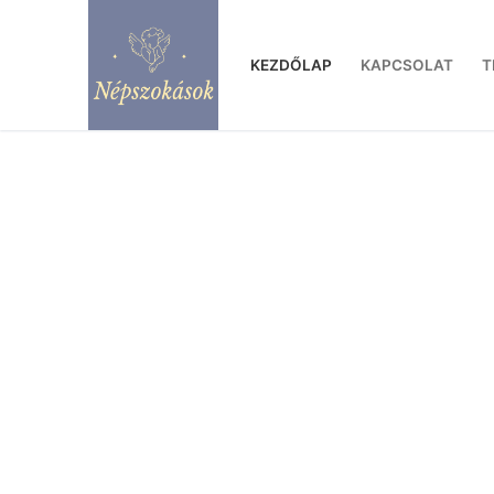
Ugrás
a
KEZDŐLAP
KAPCSOLAT
T
tartalomra