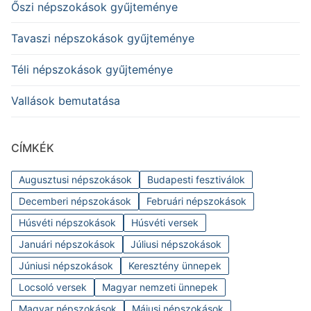
Őszi népszokások gyűjteménye
Tavaszi népszokások gyűjteménye
Téli népszokások gyűjteménye
Vallások bemutatása
CÍMKÉK
Augusztusi népszokások
Budapesti fesztiválok
Decemberi népszokások
Februári népszokások
Húsvéti népszokások
Húsvéti versek
Januári népszokások
Júliusi népszokások
Júniusi népszokások
Keresztény ünnepek
Locsoló versek
Magyar nemzeti ünnepek
Magyar népszokások
Májusi népszokások