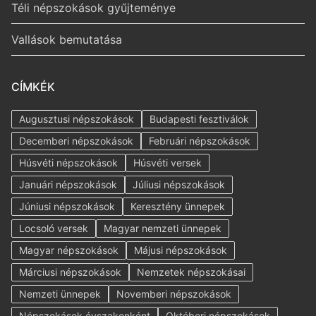
Téli népszokások gyűjteménye
Vallások bemutatása
CÍMKÉK
Augusztusi népszokások
Budapesti fesztiválok
Decemberi népszokások
Februári népszokások
Húsvéti népszokások
Húsvéti versek
Januári népszokások
Júliusi népszokások
Júniusi népszokások
Keresztény ünnepek
Locsoló versek
Magyar nemzeti ünnepek
Magyar népszokások
Májusi népszokások
Márciusi népszokások
Nemzetek népszokásai
Nemzeti ünnepek
Novemberi népszokások
Népszokások évszakonként
Októberi népszokások