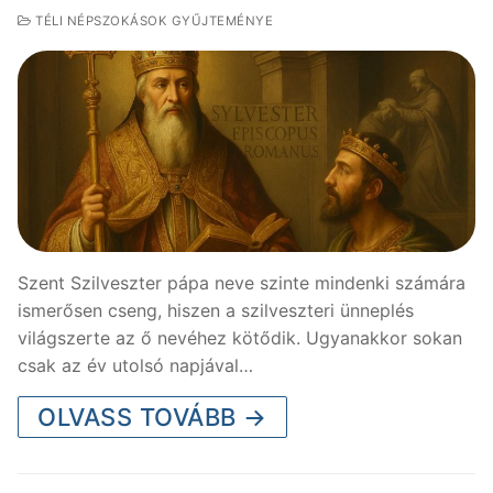
TÉLI NÉPSZOKÁSOK GYŰJTEMÉNYE
Szent Szilveszter pápa neve szinte mindenki számára
ismerősen cseng, hiszen a szilveszteri ünneplés
világszerte az ő nevéhez kötődik. Ugyanakkor sokan
csak az év utolsó napjával…
OLVASS TOVÁBB →