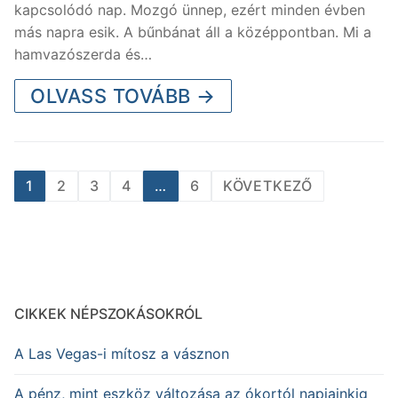
kapcsolódó nap. Mozgó ünnep, ezért minden évben
más napra esik. A bűnbánat áll a középpontban. Mi a
hamvazószerda és…
OLVASS TOVÁBB →
Bejegyzések
1
2
3
4
…
6
KÖVETKEZŐ
lapozása
CIKKEK NÉPSZOKÁSOKRÓL
A Las Vegas-i mítosz a vásznon
A pénz, mint eszköz változása az ókortól napjainkig