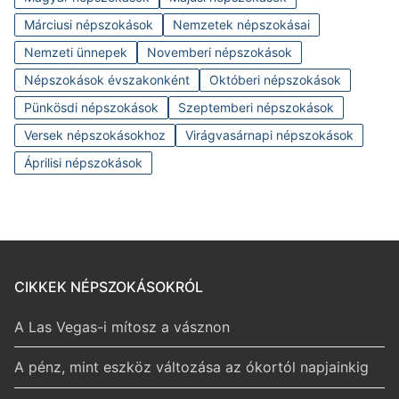
Márciusi népszokások
Nemzetek népszokásai
Nemzeti ünnepek
Novemberi népszokások
Népszokások évszakonként
Októberi népszokások
Pünkösdi népszokások
Szeptemberi népszokások
Versek népszokásokhoz
Virágvasárnapi népszokások
Áprilisi népszokások
CIKKEK NÉPSZOKÁSOKRÓL
A Las Vegas-i mítosz a vásznon
A pénz, mint eszköz változása az ókortól napjainkig