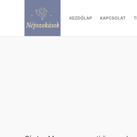
Ugrás
a
KEZDŐLAP
KAPCSOLAT
T
tartalomra