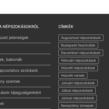
A NÉPSZOKÁSOKRÓL
CÍMKÉK
szati jelenségek
Augusztusi népszokások
Budapesti fesztiválok
Decemberi népszokások
ek, babonák
Februári népszokások
Húsvéti népszokások
kapcsolatos szokások
Húsvéti versek
ény szentek
Januári népszokások
Júliusi népszokások
ások tájegységenként
Júniusi népszokások
et
Keresztény ünnepek