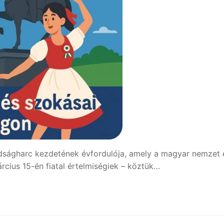
dságharc kezdetének évfordulója, amely a magyar nemzet 
cius 15-én fiatal értelmiségiek – köztük…