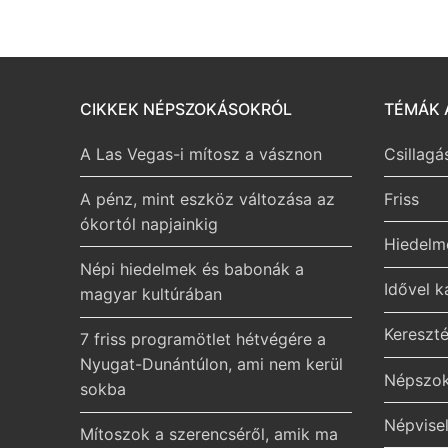
CIKKEK NÉPSZOKÁSOKRÓL
TÉMÁK 
A Las Vegas-i mítosz a vásznon
Csillagá
A pénz, mint eszköz változása az
Friss
ókortól napjainkig
Hiedelm
Népi hiedelmek és babonák a
Idővel 
magyar kultúrában
Kereszt
7 friss programötlet hétvégére a
Nyugat-Dunántúlon, ami nem kerül
Népszok
sokba
Népvisel
Mítoszok a szerencséről, amik ma