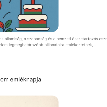
z államiság, a szabadság és a nemzeti összetartozás esz
nelem legmeghatározóbb pillanataira emlékeztetnek,…
alom emléknapja