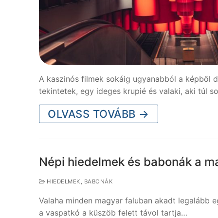
A kaszinós filmek sokáig ugyanabból a képből do
tekintetek, egy ideges krupié és valaki, aki túl 
OLVASS TOVÁBB →
Népi hiedelmek és babonák a m
HIEDELMEK, BABONÁK
Valaha minden magyar faluban akadt legalább egy
a vaspatkó a küszöb felett távol tartja…