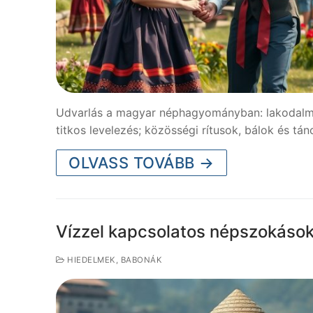
Udvarlás a magyar néphagyományban: lakodalmi 
titkos levelezés; közösségi rítusok, bálok és tán
OLVASS TOVÁBB →
Vízzel kapcsolatos népszokáso
HIEDELMEK, BABONÁK