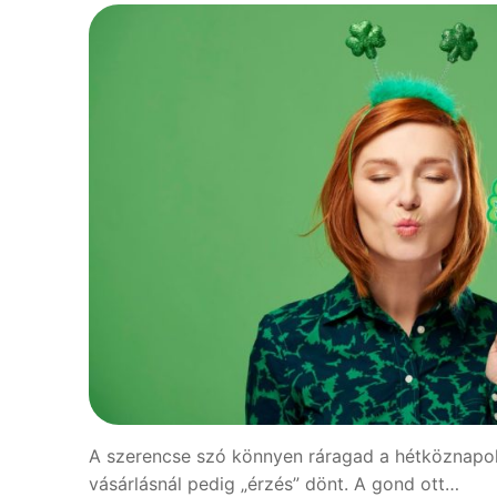
A szerencse szó könnyen ráragad a hétköznapokra. 
vásárlásnál pedig „érzés” dönt. A gond ott…