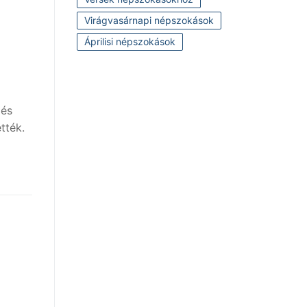
Virágvasárnapi népszokások
Áprilisi népszokások
 és
tték.