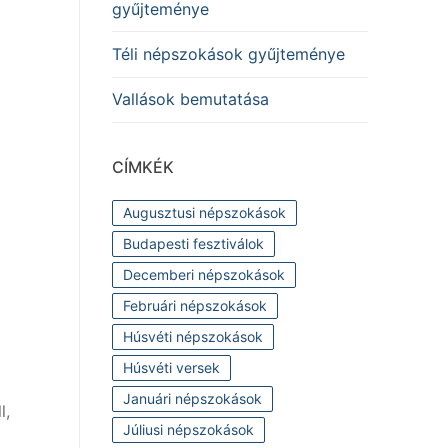
gyűjteménye
Téli népszokások gyűjteménye
Vallások bemutatása
CÍMKÉK
Augusztusi népszokások
Budapesti fesztiválok
Decemberi népszokások
Februári népszokások
Húsvéti népszokások
Húsvéti versek
Januári népszokások
l,
Júliusi népszokások