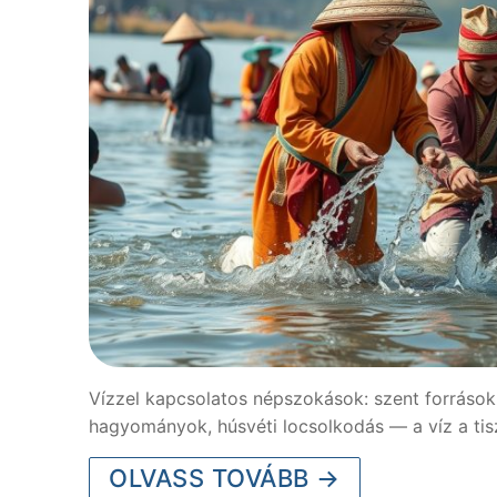
Vízzel kapcsolatos népszokások: szent források és
hagyományok, húsvéti locsolkodás — a víz a ti
OLVASS TOVÁBB →