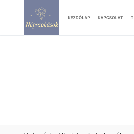
Ugrás
a
KEZDŐLAP
KAPCSOLAT
T
tartalomra