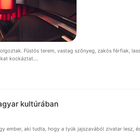
lgoztak. Füstös terem, vastag szőnyeg, zakós férfiak, las
sokat kockáztat.…
agyar kultúrában
 ember, aki tudta, hogy a tyúk jajszavából zivatar lesz, é