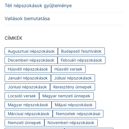
Téli népszokások gyűjteménye
Vallások bemutatása
CÍMKÉK
Augusztusi népszokások
Budapesti fesztiválok
Decemberi népszokások
Februári népszokások
Húsvéti népszokások
Húsvéti versek
Januári népszokások
Júliusi népszokások
Júniusi népszokások
Keresztény ünnepek
Locsoló versek
Magyar nemzeti ünnepek
Magyar népszokások
Májusi népszokások
Márciusi népszokások
Nemzetek népszokásai
Nemzeti ünnepek
Novemberi népszokások