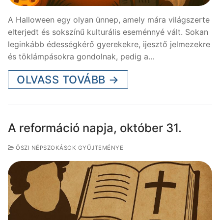
A Halloween egy olyan ünnep, amely mára világszerte
elterjedt és sokszínű kulturális eseménnyé vált. Sokan
leginkább édességkérő gyerekekre, ijesztő jelmezekre
és töklámpásokra gondolnak, pedig a…
OLVASS TOVÁBB →
A reformáció napja, október 31.
ŐSZI NÉPSZOKÁSOK GYŰJTEMÉNYE