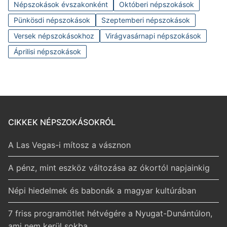
Népszokások évszakonként
Októberi népszokások
Pünkösdi népszokások
Szeptemberi népszokások
Versek népszokásokhoz
Virágvasárnapi népszokások
Áprilisi népszokások
CIKKEK NÉPSZOKÁSOKRÓL
A Las Vegas-i mítosz a vásznon
A pénz, mint eszköz változása az ókortól napjainkig
Népi hiedelmek és babonák a magyar kultúrában
7 friss programötlet hétvégére a Nyugat-Dunántúlon,
ami nem kerül sokba