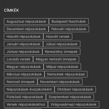
CÍMKÉK
Augusztusi népszokások
Budapesti fesztiválok
Decemberi népszokások
Februári népszokások
Húsvéti népszokások
Húsvéti versek
Januári népszokások
Júliusi népszokások
Júniusi népszokások
Keresztény ünnepek
Locsoló versek
Magyar nemzeti ünnepek
Magyar népszokások
Májusi népszokások
Márciusi népszokások
Nemzetek népszokásai
Nemzeti ünnepek
Novemberi népszokások
Népszokások évszakonként
Októberi népszokások
Pünkösdi népszokások
Szeptemberi népszokások
Versek népszokásokhoz
Virágvasárnapi népszokások