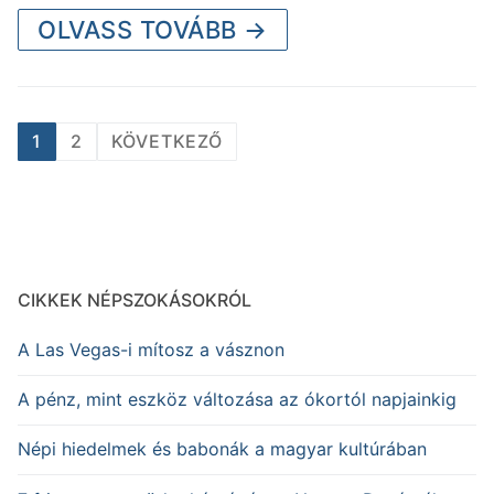
OLVASS TOVÁBB →
Bejegyzések
1
2
KÖVETKEZŐ
lapozása
CIKKEK NÉPSZOKÁSOKRÓL
A Las Vegas-i mítosz a vásznon
A pénz, mint eszköz változása az ókortól napjainkig
Népi hiedelmek és babonák a magyar kultúrában