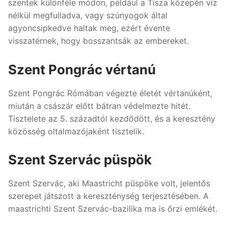
szentek különféle módon, például a Tisza közepén víz
nélkül megfulladva, vagy szúnyogok által
agyoncsipkedve haltak meg, ezért évente
visszatérnek, hogy bosszantsák az embereket.
Szent Pongrác vértanú
Szent Pongrác Rómában végezte életét vértanúként,
miután a császár előtt bátran védelmezte hitét.
Tisztelete az 5. századtól kezdődött, és a keresztény
közösség oltalmazójaként tisztelik.
Szent Szervác püspök
Szent Szervác, aki Maastricht püspöke volt, jelentős
szerepet játszott a kereszténység terjesztésében. A
maastrichti Szent Szervác-bazilika ma is őrzi emlékét.