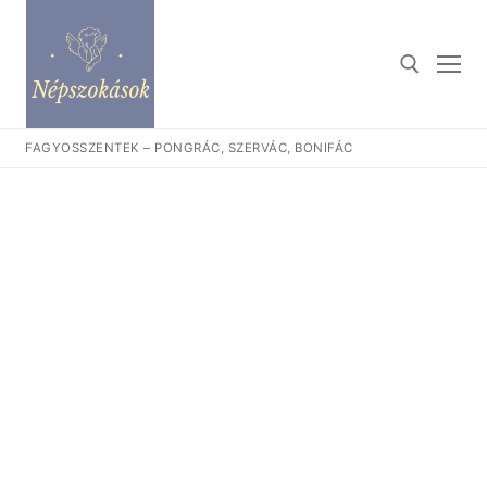
Ugrás
a
tartalomra
FAGYOSSZENTEK – PONGRÁC, SZERVÁC, BONIFÁC
Keresése: