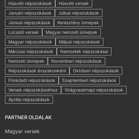
Húsvéti népszokások
Húsvéti versek
Januári népszokások
Júliusi népszokások
Júniusi népszokások
Keresztény ünnepek
Locsoló versek
Magyar nemzeti ünnepek
Magyar népszokások
Májusi népszokások
Márciusi népszokások
Nemzetek népszokásai
Nemzeti ünnepek
Novemberi népszokások
Népszokások évszakonként
Októberi népszokások
Pünkösdi népszokások
Szeptemberi népszokások
Versek népszokásokhoz
Virágvasárnapi népszokások
Áprilisi népszokások
PARTNER OLDALAK
Magyar versek