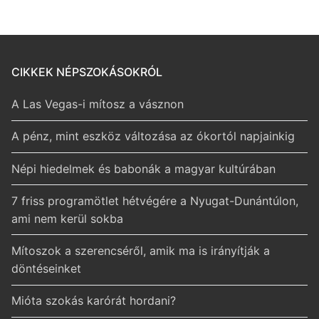
CIKKEK NÉPSZOKÁSOKRÓL
A Las Vegas-i mítosz a vásznon
A pénz, mint eszköz változása az ókortól napjainkig
Népi hiedelmek és babonák a magyar kultúrában
7 friss programötlet hétvégére a Nyugat-Dunántúlon,
ami nem kerül sokba
Mítoszok a szerencséről, amik ma is irányítják a
döntéseinket
Mióta szokás karórát hordani?