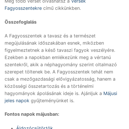
Még több verset olvashatsz a
Versek
Fagyosszentekre
című cikkünkben.
Összefoglalás
A Fagyosszentek a tavasz és a természet
megújulásának időszakában esnek, miközben
figyelmeztetnek a késő tavaszi fagyok veszélyére.
Ezekben a napokban emlékezünk meg a vértanú
szentekről, akik a néphagyomány szerint oltalmazó
szerepet töltenek be. A Fagyosszentek tehát nem
csak a mezőgazdasági elővigyázatosság, hanem a
közösségi összetartozás és a történelmi
hagyományok ápolásának ideje is. Ajánljuk a
Májusi
jeles napok
gyűjteményünket is.
Fontos napok májusban:
Áldozócsütörtök