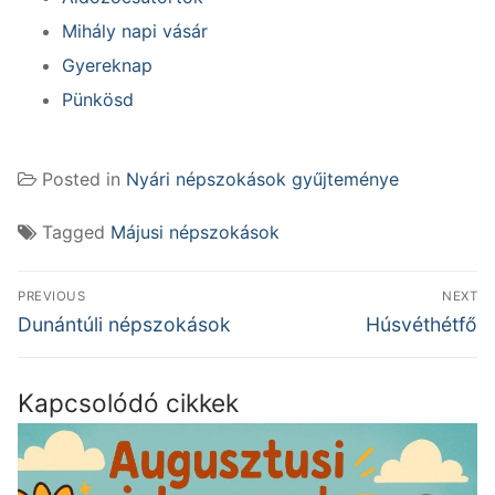
Mihály napi vásár
Gyereknap
Pünkösd
Posted in
Nyári népszokások gyűjteménye
Tagged
Májusi népszokások
Bejegyzés
PREVIOUS
NEXT
navigáció
Previous
Next
Dunántúli népszokások
Húsvéthétfő
post:
post:
Kapcsolódó cikkek