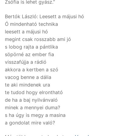
Zsófia is lehet gyász.”
Bertók László: Leesett a májusi hó
Ó mindenható technika
leesett a májusi hó
megint csak rosszabb ami jó
s lobog rajta a pántlika
söpörné az ember fia
visszafújja a rádió
akkora a kertben a szó
vacog benne a dália
te aki mindenek ura
te tudod hogy elrontható
de ha a baj nyilvánvaló
minek a mennyei duma?
s ha úgy is megy a masina
a gondolat mire való?