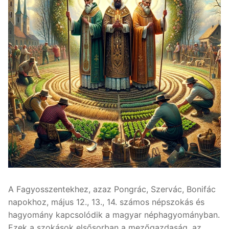
A Fagyosszentekhez, azaz Pongrác, Szervác, Bonifác
napokhoz, május 12., 13., 14. számos népszokás és
hagyomány kapcsolódik a magyar néphagyományban.
Ezek a szokások elsősorban a mezőgazdaság, az