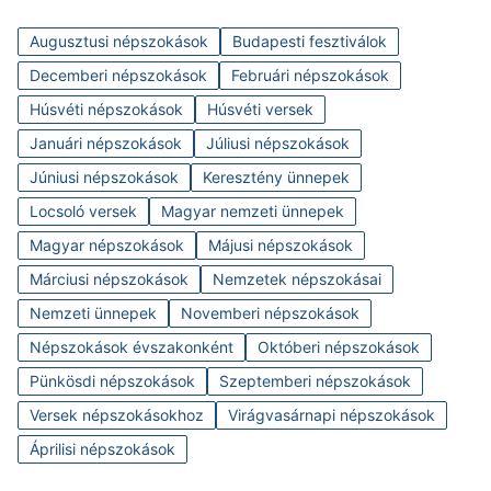
Augusztusi népszokások
Budapesti fesztiválok
Decemberi népszokások
Februári népszokások
Húsvéti népszokások
Húsvéti versek
Januári népszokások
Júliusi népszokások
Júniusi népszokások
Keresztény ünnepek
Locsoló versek
Magyar nemzeti ünnepek
Magyar népszokások
Májusi népszokások
Márciusi népszokások
Nemzetek népszokásai
Nemzeti ünnepek
Novemberi népszokások
Népszokások évszakonként
Októberi népszokások
Pünkösdi népszokások
Szeptemberi népszokások
Versek népszokásokhoz
Virágvasárnapi népszokások
Áprilisi népszokások