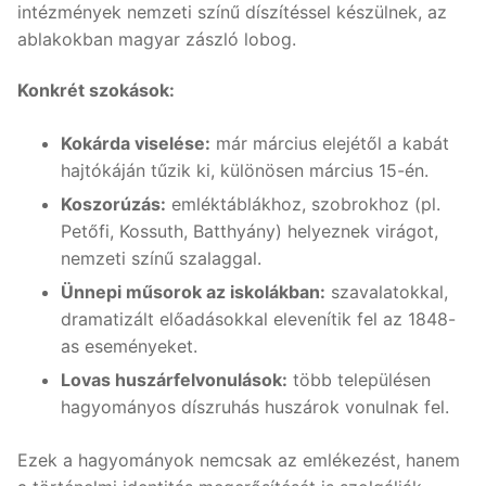
intézmények nemzeti színű díszítéssel készülnek, az
ablakokban magyar zászló lobog.
Konkrét szokások:
Kokárda viselése:
már március elejétől a kabát
hajtókáján tűzik ki, különösen március 15-én.
Koszorúzás:
emléktáblákhoz, szobrokhoz (pl.
Petőfi, Kossuth, Batthyány) helyeznek virágot,
nemzeti színű szalaggal.
Ünnepi műsorok az iskolákban:
szavalatokkal,
dramatizált előadásokkal elevenítik fel az 1848-
as eseményeket.
Lovas huszárfelvonulások:
több településen
hagyományos díszruhás huszárok vonulnak fel.
Ezek a hagyományok nemcsak az emlékezést, hanem