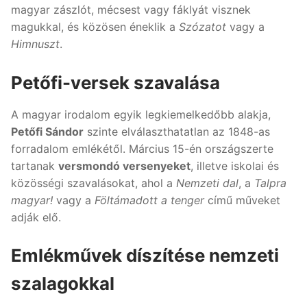
magyar zászlót, mécsest vagy fáklyát visznek
magukkal, és közösen éneklik a
Szózatot
vagy a
Himnuszt
.
Petőfi-versek szavalása
A magyar irodalom egyik legkiemelkedőbb alakja,
Petőfi Sándor
szinte elválaszthatatlan az 1848-as
forradalom emlékétől. Március 15-én országszerte
tartanak
versmondó versenyeket
, illetve iskolai és
közösségi szavalásokat, ahol a
Nemzeti dal
, a
Talpra
magyar!
vagy a
Föltámadott a tenger
című műveket
adják elő.
Emlékművek díszítése nemzeti
szalagokkal