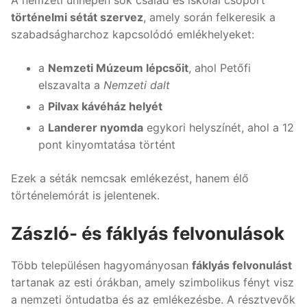
történelmi sétát szervez
, amely során felkeresik a
szabadságharchoz kapcsolódó emlékhelyeket:
a
Nemzeti Múzeum lépcsőit
, ahol Petőfi
elszavalta a
Nemzeti dalt
a
Pilvax kávéház helyét
a
Landerer nyomda
egykori helyszínét, ahol a 12
pont kinyomtatása történt
Ezek a séták nemcsak emlékezést, hanem élő
történelemórát is jelentenek.
Zászló- és fáklyás felvonulások
Több településen hagyományosan
fáklyás felvonulást
tartanak az esti órákban, amely szimbolikus fényt visz
a nemzeti öntudatba és az emlékezésbe. A résztvevők