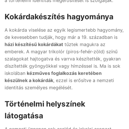
a történelmi identitás megerősítését is szolgálják.
Kokárdakészítés hagyománya
A kokárda viselése az egyik legismertebb hagyomány,
de kevesebben tudják, hogy már a 19. században is
házi készítésű kokárdákat
tűztek magukra az
emberek. A magyar trikolór (piros-fehér-zöld) színű
szalagokat hajtogatva és varrva készítették, gyakran
díszítették gyöngyökkel vagy hímzéssel is. Ma is sok
iskolában
kézműves foglalkozás keretében
készülnek a kokárdák
, ezzel is erősítve a nemzeti
identitás személyes megélését.
Történelmi helyszínek
látogatása
A nemzeti ünnepen sok család és iskolai csoport