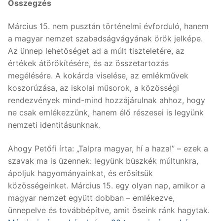
Összegzés
Március 15. nem pusztán történelmi évforduló, hanem
a magyar nemzet szabadságvágyának örök jelképe.
Az ünnep lehetőséget ad a múlt tiszteletére, az
értékek átörökítésére, és az összetartozás
megélésére. A kokárda viselése, az emlékművek
koszorúzása, az iskolai műsorok, a közösségi
rendezvények mind-mind hozzájárulnak ahhoz, hogy
ne csak emlékezzünk, hanem élő részesei is legyünk
nemzeti identitásunknak.
Ahogy Petőfi írta: „Talpra magyar, hí a haza!” – ezek a
szavak ma is üzennek: legyünk büszkék múltunkra,
ápoljuk hagyományainkat, és erősítsük
közösségeinket. Március 15. egy olyan nap, amikor a
magyar nemzet együtt dobban – emlékezve,
ünnepelve és továbbépítve, amit őseink ránk hagytak.