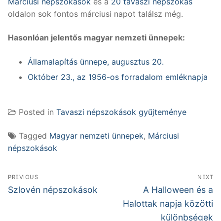
Márciusi népszokások
és a
20 tavaszi népszokás
oldalon sok fontos márciusi napot találsz még.
Hasonlóan jelentős magyar nemzeti ünnepek:
Államalapítás ünnepe, augusztus 20.
Október 23., az 1956-os forradalom emléknapja
Posted in
Tavaszi népszokások gyűjteménye
Tagged
Magyar nemzeti ünnepek
,
Márciusi
népszokások
Bejegyzés
PREVIOUS
NEXT
navigáció
Previous
Next
Szlovén népszokások
A Halloween és a
post:
post:
Halottak napja közötti
különbségek