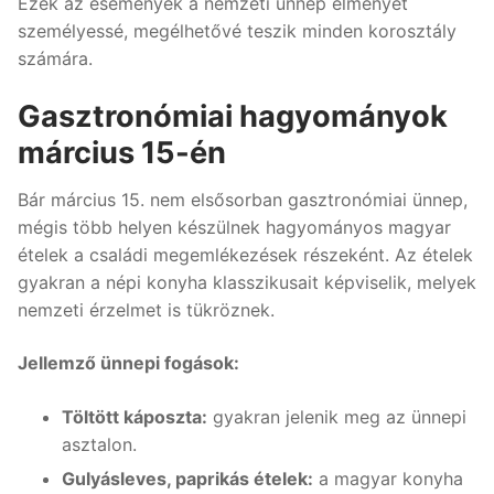
Ezek az események a nemzeti ünnep élményét
személyessé, megélhetővé teszik minden korosztály
számára.
Gasztronómiai hagyományok
március 15-én
Bár március 15. nem elsősorban gasztronómiai ünnep,
mégis több helyen készülnek hagyományos magyar
ételek a családi megemlékezések részeként. Az ételek
gyakran a népi konyha klasszikusait képviselik, melyek
nemzeti érzelmet is tükröznek.
Jellemző ünnepi fogások:
Töltött káposzta:
gyakran jelenik meg az ünnepi
asztalon.
Gulyásleves, paprikás ételek:
a magyar konyha