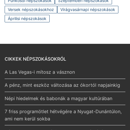
Pünkösdi népszokások
Szeptemberi népszokások
Versek népszokásokhoz
Virágvasárnapi népszokások
Áprilisi népszokások
CIKKEK NÉPSZOKÁSOKRÓL
A Las Vegas-i mítosz a vásznon
A pénz, mint eszköz változása az ókortól napjainkig
Népi hiedelmek és babonák a magyar kultúrában
7 friss programötlet hétvégére a Nyugat-Dunántúlon,
ami nem kerül sokba