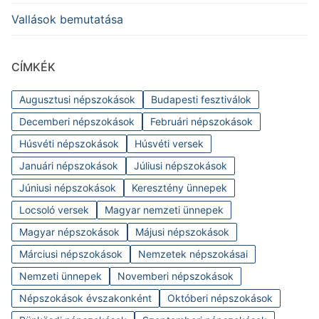
Vallások bemutatása
CÍMKÉK
Augusztusi népszokások
Budapesti fesztiválok
Decemberi népszokások
Februári népszokások
Húsvéti népszokások
Húsvéti versek
Januári népszokások
Júliusi népszokások
Júniusi népszokások
Keresztény ünnepek
Locsoló versek
Magyar nemzeti ünnepek
Magyar népszokások
Májusi népszokások
Márciusi népszokások
Nemzetek népszokásai
Nemzeti ünnepek
Novemberi népszokások
Népszokások évszakonként
Októberi népszokások