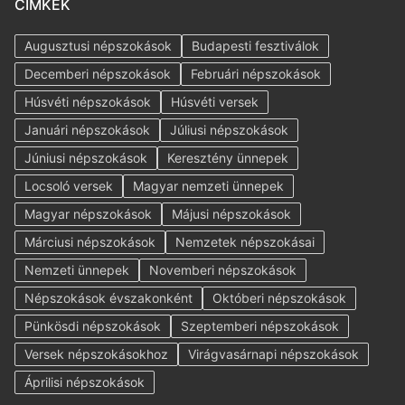
CÍMKÉK
Augusztusi népszokások
Budapesti fesztiválok
Decemberi népszokások
Februári népszokások
Húsvéti népszokások
Húsvéti versek
Januári népszokások
Júliusi népszokások
Júniusi népszokások
Keresztény ünnepek
Locsoló versek
Magyar nemzeti ünnepek
Magyar népszokások
Májusi népszokások
Márciusi népszokások
Nemzetek népszokásai
Nemzeti ünnepek
Novemberi népszokások
Népszokások évszakonként
Októberi népszokások
Pünkösdi népszokások
Szeptemberi népszokások
Versek népszokásokhoz
Virágvasárnapi népszokások
Áprilisi népszokások