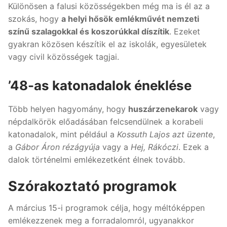
Különösen a falusi közösségekben még ma is él az a
szokás, hogy
a helyi hősök emlékművét nemzeti
színű szalagokkal és koszorúkkal díszítik
. Ezeket
gyakran közösen készítik el az iskolák, egyesületek
vagy civil közösségek tagjai.
’48-as katonadalok éneklése
Több helyen hagyomány, hogy
huszárzenekarok
vagy
népdalkörök előadásában felcsendülnek a korabeli
katonadalok, mint például a
Kossuth Lajos azt üzente
,
a
Gábor Áron rézágyúja
vagy a
Hej, Rákóczi
. Ezek a
dalok történelmi emlékezetként élnek tovább.
Szórakoztató programok
A március 15-i programok célja, hogy méltóképpen
emlékezzenek meg a forradalomról, ugyanakkor