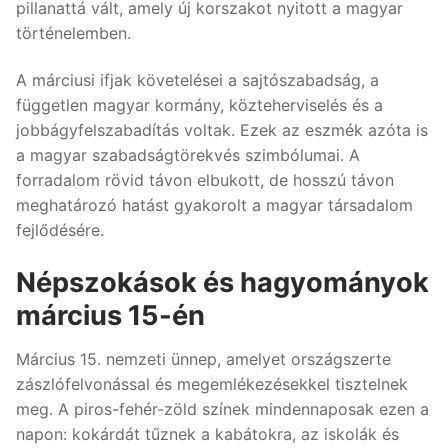
pillanattá vált, amely új korszakot nyitott a magyar
történelemben.
A márciusi ifjak követelései a sajtószabadság, a
független magyar kormány, közteherviselés és a
jobbágyfelszabadítás voltak. Ezek az eszmék azóta is
a magyar szabadságtörekvés szimbólumai. A
forradalom rövid távon elbukott, de hosszú távon
meghatározó hatást gyakorolt a magyar társadalom
fejlődésére.
Népszokások és hagyományok
március 15-én
Március 15. nemzeti ünnep, amelyet országszerte
zászlófelvonással és megemlékezésekkel tisztelnek
meg. A piros-fehér-zöld színek mindennaposak ezen a
napon: kokárdát tűznek a kabátokra, az iskolák és