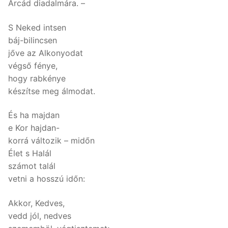
Arcád diadalmára. –
S Neked intsen
báj-bilincsen
jőve az Alkonyodat
végső fénye,
hogy rabkénye
készítse meg álmodat.
És ha majdan
e Kor hajdan-
korrá változik – midőn
Élet s Halál
számot talál
vetni a hosszú időn:
Akkor, Kedves,
vedd jól, nedves