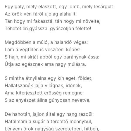
Egy galy, mely elaszott, egy lomb, mely lesárgult
Az örök vén fáról ujolag aláhullt,
Tán hogy mi fakasztá, tán hogy mi növelte,
Tehetetlen gyásszal gyászoljon felette!
Megdöbben a múló, a halandó véges:
Lám a végtelen is veszíteni képes!
S hajh, mi sírját abból egy paránynak ássa:
Útja az egésznek ama nagy múlásra.
S mintha átnyilalna egy kín eget, földet,
Hallatszanék jajja világnak, időnek,
Ama kiterjesztett erősség remegne,
S az enyészet állna gúnyosan nevetve.
De hahotán, jajjon által egy hang rezdül:
Hatalmam a sugár a teremtő mennybül,
Lényem örök nagyság szeretetben, hitben,