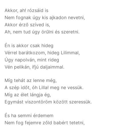
Akkor, ah! rózsáid is
Nem fognak úgy kis ajkadon nevetni,
Akkor érző szíved is,
Ah, nem tud úgy örűlni és szeretni.
Én is akkor csak hideg
Vérrel barátkozom, hideg Lilimmal,
Úgy napolván, mint rideg
Vén pelikán, ifjú daljaimmal.
Míg tehát az lenne még,
A szép időt, óh Lilla! meg ne vessük.
Míg az élet lángja ég,
Egymást viszontöröm között szeressük.
És ha semmi érdemem
Nem fog fejemre zőld babért tetetni,