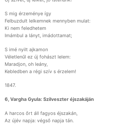
S mig érzeménye így
Felbuzdult lelkemnek mennyben mulat:
Ki nem feledhetem
Imámbul a lányt, imádottamat;
S imé nyilt ajkamon
Véletlenűl ez új fohászt lelem:
Maradjon, oh leány,
Kebledben a régi szív s érzelem!
1847.
6, Vargha Gyula: Szilveszter éjszakáján
A harcos őrt áll fagyos éjszakán,
Az újév napja: végső napja tán.