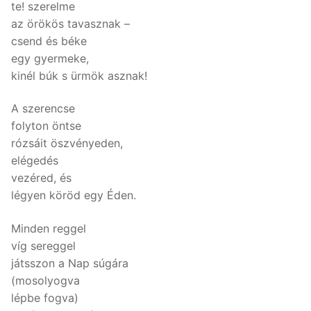
te! szerelme
az örökös tavasznak –
csend és béke
egy gyermeke,
kinél búk s ürmök asznak!
A szerencse
folyton öntse
rózsáit öszvényeden,
elégedés
vezéred, és
légyen köröd egy Éden.
Minden reggel
víg sereggel
játsszon a Nap súgára
(mosolyogva
lépbe fogva)