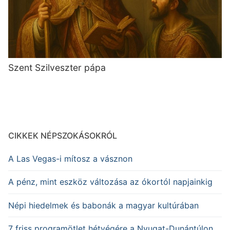
Szent Szilveszter pápa
CIKKEK NÉPSZOKÁSOKRÓL
A Las Vegas-i mítosz a vásznon
A pénz, mint eszköz változása az ókortól napjainkig
Népi hiedelmek és babonák a magyar kultúrában
7 friss programötlet hétvégére a Nyugat-Dunántúlon,