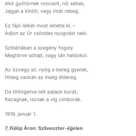
Akit gyötörnek roncsolt, rút sebek,
Jajgat a kíntól, vagy imát rebeg.
Ez fájó lelkét most lehelte ki. –
Adjon az Úr csöndes nyugvást neki.
Szibériában a szegény fogoly
Megtörve sóhajt, vagy tán haldokol.
Az özvegy sír, nyög a beteg gyerek,
Hideg vackán az ínség didereg.
De töltögetve telt palack borát,
Kacagnak, isznak a víg cimborák.
1916. január 1.
7, Fülöp Áron: Szilveszter-éjjelen