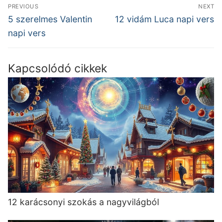
Bejegyzés
PREVIOUS
NEXT
navigáció
Previous
Next
5 szerelmes Valentin
12 vidám Luca napi vers
post:
post:
napi vers
Kapcsolódó cikkek
12 karácsonyi szokás a nagyvilágból