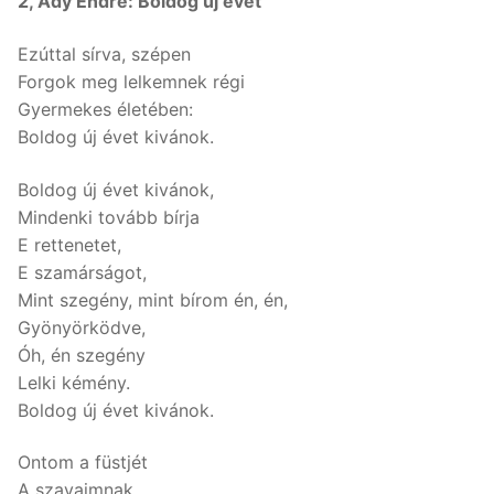
2, Ady Endre: Boldog új évet
Ezúttal sírva, szépen
Forgok meg lelkemnek régi
Gyermekes életében:
Boldog új évet kivánok.
Boldog új évet kivánok,
Mindenki tovább bírja
E rettenetet,
E szamárságot,
Mint szegény, mint bírom én, én,
Gyönyörködve,
Óh, én szegény
Lelki kémény.
Boldog új évet kivánok.
Ontom a füstjét
A szavaimnak,