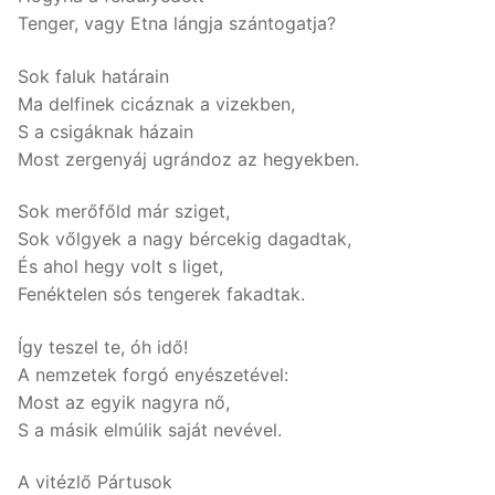
Tenger, vagy Etna lángja szántogatja?
Sok faluk határain
Ma delfinek cicáznak a vizekben,
S a csigáknak házain
Most zergenyáj ugrándoz az hegyekben.
Sok merőfőld már sziget,
Sok vőlgyek a nagy bércekig dagadtak,
És ahol hegy volt s liget,
Fenéktelen sós tengerek fakadtak.
Így teszel te, óh idő!
A nemzetek forgó enyészetével:
Most az egyik nagyra nő,
S a másik elmúlik saját nevével.
A vitézlő Pártusok