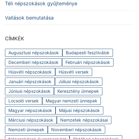
Téli népszokások gyűjteménye
Vallások bemutatása
CÍMKÉK
Augusztusi népszokások
Budapesti fesztiválok
Decemberi népszokások
Februári népszokások
Húsvéti népszokások
Húsvéti versek
Januári népszokások
Júliusi népszokások
Júniusi népszokások
Keresztény ünnepek
Locsoló versek
Magyar nemzeti ünnepek
Magyar népszokások
Májusi népszokások
Márciusi népszokások
Nemzetek népszokásai
Nemzeti ünnepek
Novemberi népszokások