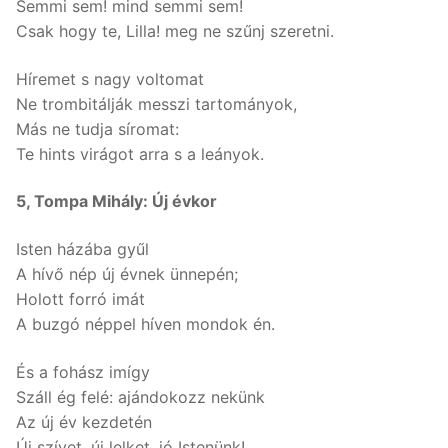
Semmi sem! mind semmi sem!
Csak hogy te, Lilla! meg ne szűnj szeretni.
Híremet s nagy voltomat
Ne trombitálják messzi tartományok,
Más ne tudja síromat:
Te hints virágot arra s a leányok.
5, Tompa Mihály: Új évkor
Isten házába gyűl
A hívő nép új évnek ünnepén;
Holott forró imát
A buzgó néppel híven mondok én.
És a fohász imígy
Száll ég felé: ajándokozz nekünk
Az új év kezdetén
Új szívet, új lelket, jó Istenünk!