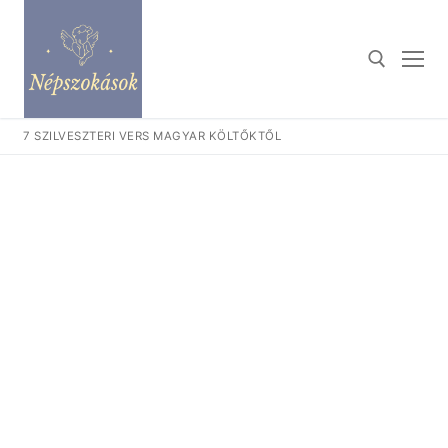
Ugrás
a
tartalomra
7 SZILVESZTERI VERS MAGYAR KÖLTŐKTŐL
Keresése: