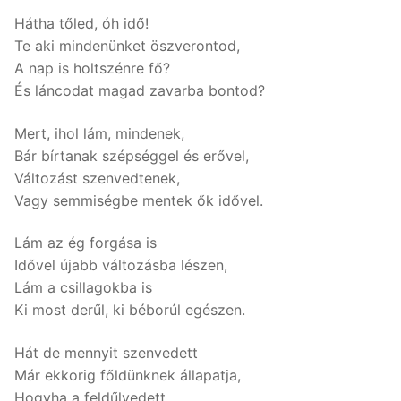
Hátha tőled, óh idő!
Te aki mindenünket öszverontod,
A nap is holtszénre fő?
És láncodat magad zavarba bontod?
Mert, ihol lám, mindenek,
Bár bírtanak szépséggel és erővel,
Változást szenvedtenek,
Vagy semmiségbe mentek ők idővel.
Lám az ég forgása is
Idővel újabb változásba lészen,
Lám a csillagokba is
Ki most derűl, ki béborúl egészen.
Hát de mennyit szenvedett
Már ekkorig főldünknek állapatja,
Hogyha a feldűlyedett