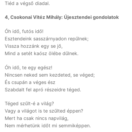
Tiéd a végső diadal.
4, Csokonai Vitéz Mihály: Újesztendei gondolatok
Óh idő, futós idő!
Esztendeink sasszárnyadon repűlnek;
Vissza hozzánk egy se jő,
Mind a setét kaósz ölébe dűlnek.
Óh idő, te egy egész!
Nincsen neked sem kezdeted, se véged;
És csupán a véges ész
Szabdalt fel apró részeidre téged.
Téged szűlt-é a világ?
Vagy a világot is te szűlted éppen?
Mert ha csak nincs napvilág,
Nem mérhetünk időt mi semmiképpen.