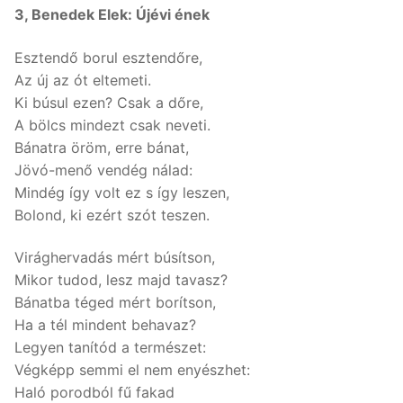
3, Benedek Elek: Újévi ének
Esztendő borul esztendőre,
Az új az ót eltemeti.
Ki búsul ezen? Csak a dőre,
A bölcs mindezt csak neveti.
Bánatra öröm, erre bánat,
Jövó-menő vendég nálad:
Mindég így volt ez s így leszen,
Bolond, ki ezért szót teszen.
Virághervadás mért búsítson,
Mikor tudod, lesz majd tavasz?
Bánatba téged mért borítson,
Ha a tél mindent behavaz?
Legyen tanítód a természet:
Végképp semmi el nem enyészhet:
Haló porodból fű fakad