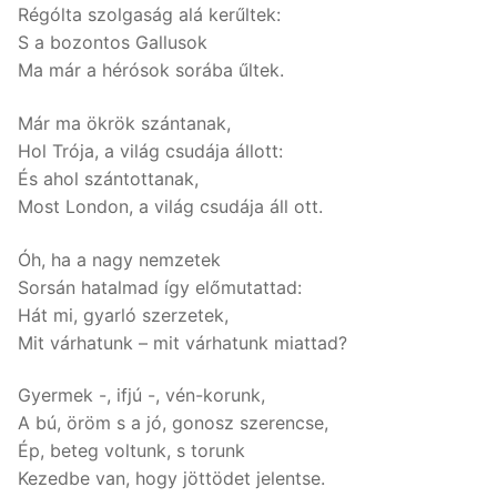
Régólta szolgaság alá kerűltek:
S a bozontos Gallusok
Ma már a hérósok sorába űltek.
Már ma ökrök szántanak,
Hol Trója, a világ csudája állott:
És ahol szántottanak,
Most London, a világ csudája áll ott.
Óh, ha a nagy nemzetek
Sorsán hatalmad így előmutattad:
Hát mi, gyarló szerzetek,
Mit várhatunk – mit várhatunk miattad?
Gyermek -, ifjú -, vén-korunk,
A bú, öröm s a jó, gonosz szerencse,
Ép, beteg voltunk, s torunk
Kezedbe van, hogy jöttödet jelentse.