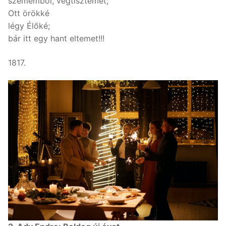
szememböl, végtisztemet;
Ott örökké
légy Élőké;
bár itt egy hant eltemet!!!
1817.