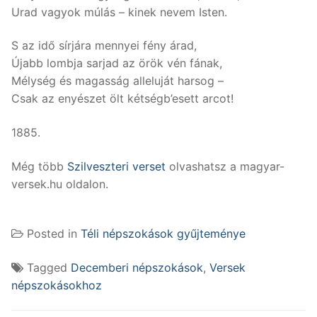
Urad vagyok múlás – kinek nevem Isten.
S az idő sírjára mennyei fény árad,
Újabb lombja sarjad az örök vén fának,
Mélység és magasság alleluját harsog –
Csak az enyészet ölt kétségb’esett arcot!
1885.
Még több
Szilveszteri verset
olvashatsz a magyar-
versek.hu oldalon.
Posted in
Téli népszokások gyűjteménye
Tagged
Decemberi népszokások
,
Versek
népszokásokhoz