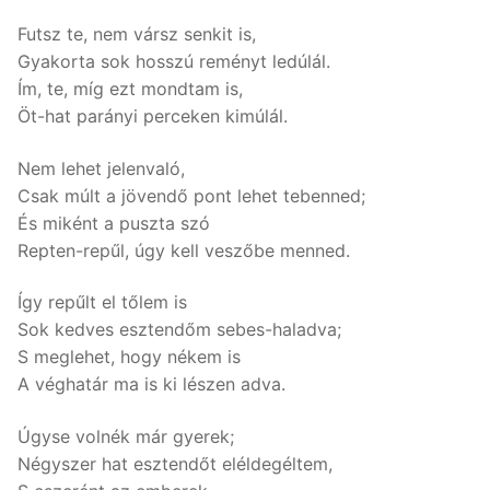
Futsz te, nem vársz senkit is,
Gyakorta sok hosszú reményt ledúlál.
Ím, te, míg ezt mondtam is,
Öt-hat parányi perceken kimúlál.
Nem lehet jelenvaló,
Csak múlt a jövendő pont lehet tebenned;
És miként a puszta szó
Repten-repűl, úgy kell veszőbe menned.
Így repűlt el tőlem is
Sok kedves esztendőm sebes-haladva;
S meglehet, hogy nékem is
A véghatár ma is ki lészen adva.
Úgyse volnék már gyerek;
Négyszer hat esztendőt eléldegéltem,