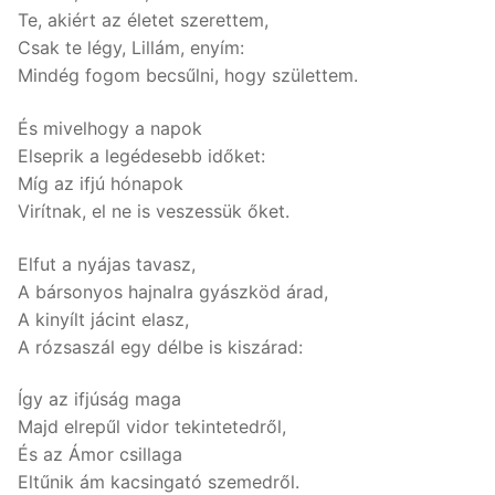
Te, akiért az életet szerettem,
Csak te légy, Lillám, enyím:
Mindég fogom becsűlni, hogy születtem.
És mivelhogy a napok
Elseprik a legédesebb időket:
Míg az ifjú hónapok
Virítnak, el ne is veszessük őket.
Elfut a nyájas tavasz,
A bársonyos hajnalra gyászköd árad,
A kinyílt jácint elasz,
A rózsaszál egy délbe is kiszárad:
Így az ifjúság maga
Majd elrepűl vidor tekintetedről,
És az Ámor csillaga
Eltűnik ám kacsingató szemedről.