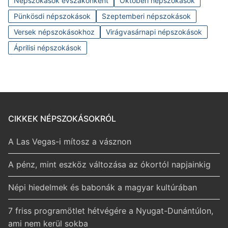
Népszokások évszakonként
Októberi népszokások
Pünkösdi népszokások
Szeptemberi népszokások
Versek népszokásokhoz
Virágvasárnapi népszokások
Áprilisi népszokások
CIKKEK NÉPSZOKÁSOKRÓL
A Las Vegas-i mítosz a vásznon
A pénz, mint eszköz változása az ókortól napjainkig
Népi hiedelmek és babonák a magyar kultúrában
7 friss programötlet hétvégére a Nyugat-Dunántúlon,
ami nem kerül sokba