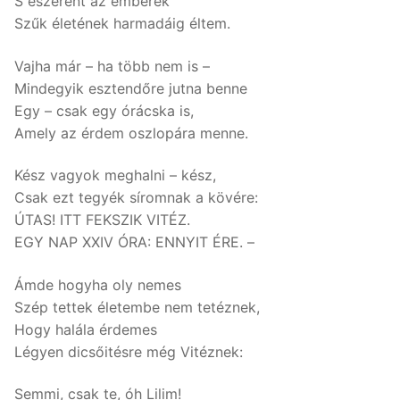
S eszerént az emberek
Szűk életének harmadáig éltem.
Vajha már – ha több nem is –
Mindegyik esztendőre jutna benne
Egy – csak egy órácska is,
Amely az érdem oszlopára menne.
Kész vagyok meghalni – kész,
Csak ezt tegyék síromnak a kövére:
ÚTAS! ITT FEKSZIK VITÉZ.
EGY NAP XXIV ÓRA: ENNYIT ÉRE. –
Ámde hogyha oly nemes
Szép tettek életembe nem tetéznek,
Hogy halála érdemes
Légyen dicsőitésre még Vitéznek:
Semmi, csak te, óh Lilim!