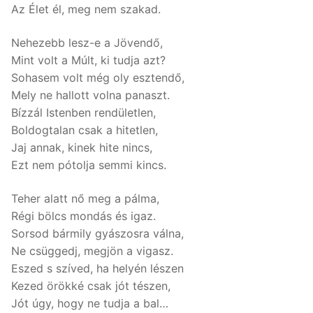
Az Élet él, meg nem szakad.
Nehezebb lesz-e a Jövendő,
Mint volt a Múlt, ki tudja azt?
Sohasem volt még oly esztendő,
Mely ne hallott volna panaszt.
Bízzál Istenben rendületlen,
Boldogtalan csak a hitetlen,
Jaj annak, kinek hite nincs,
Ezt nem pótolja semmi kincs.
Teher alatt nő meg a pálma,
Régi bölcs mondás és igaz.
Sorsod bármily gyászosra válna,
Ne csüggedj, megjön a vigasz.
Eszed s szíved, ha helyén lészen
Kezed örökké csak jót tészen,
Jót úgy, hogy ne tudja a bal…