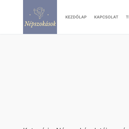
Ugrás
a
KEZDŐLAP
KAPCSOLAT
T
tartalomra