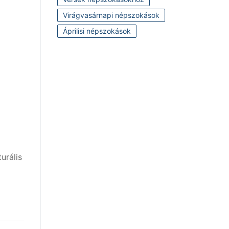
Virágvasárnapi népszokások
Áprilisi népszokások
urális