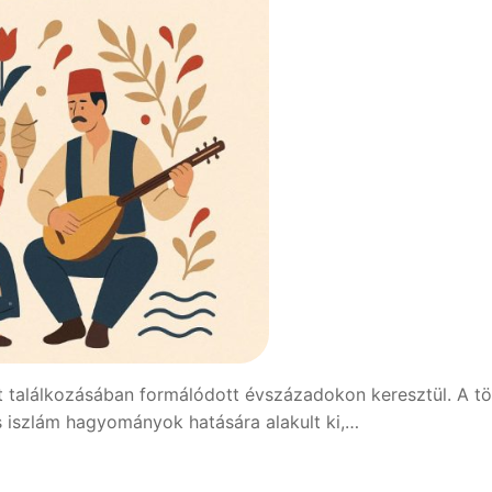
at találkozásában formálódott évszázadokon keresztül. A t
 iszlám hagyományok hatására alakult ki,…