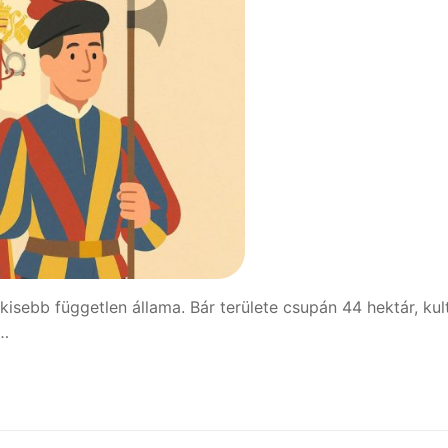
kisebb független állama. Bár területe csupán 44 hektár, kult
A…