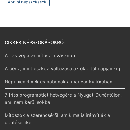
Áprilisi népszokások
CIKKEK NÉPSZOKÁSOKRÓL
A Las Vegas-i mítosz a vásznon
A pénz, mint eszköz változása az ókortól napjainkig
Népi hiedelmek és babonák a magyar kultúrában
7 friss programötlet hétvégére a Nyugat-Dunántúlon,
ami nem kerül sokba
Mítoszok a szerencséről, amik ma is irányítják a
döntéseinket