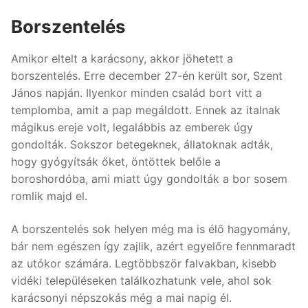
Borszentelés
Amikor eltelt a karácsony, akkor jöhetett a
borszentelés. Erre december 27-én került sor, Szent
János napján. Ilyenkor minden család bort vitt a
templomba, amit a pap megáldott. Ennek az italnak
mágikus ereje volt, legalábbis az emberek úgy
gondolták. Sokszor betegeknek, állatoknak adták,
hogy gyógyítsák őket, öntöttek belőle a
boroshordóba, ami miatt úgy gondolták a bor sosem
romlik majd el.
A borszentelés sok helyen még ma is élő hagyomány,
bár nem egészen így zajlik, azért egyelőre fennmaradt
az utókor számára. Legtöbbször falvakban, kisebb
vidéki településeken találkozhatunk vele, ahol sok
karácsonyi népszokás még a mai napig él.