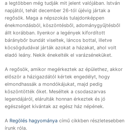
a legtöbben még tudják mit jelent valójában. István
napjától, tehát december 26-tól újévig jártak a
regősök. Maga a népszokás tulajdonképpen
énekmondásból, köszöntésből, adománygyűjtésből
állt korábban. Ilyenkor a legények kifordított
báránybőr bundát viseltek, láncos bottal, illetve
köcsögdudával járták azokat a házakat, ahol volt
eladó leány. Nekik énekelték el varázséneküket.
A regősök, amikor megérkeztek az épülethez, akkor
először a házigazdától kértek engedélyt, hogy
elmondhassák a mondókájukat, majd pedig
köszöntötték őket. Meséltek a csodaszarvas
legendájáról, elárulták honnan érkeztek és jó
egészséget kívántak az egész ház népének.
A
Regölés hagyománya
című cikkben részletesebben
írunk róla.