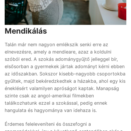
Mendikálás
Talán már nem nagyon emlékszik senki erre az
elnevezésre, amely a mendieare, azaz a koldulni
szóból ered. A szokás adománygyűjtő jelleggel bír,
elsősorban a gyermekek jártak adományt kérni ebben
az időszakban. Sokszor kisebb-nagyobb csoportokba
gyűltek, majd bekéredzkedtek a házakba, ahol egy kis
éneklésért valamilyen apróságot kaptak. Manapság
szinte csak az angol-amerikai filmekben
találkozhatunk ezzel a szokással, pedig ennek
hangulata és hagyománya van idehaza is.
Érdemes feleleveníteni és összefogni a