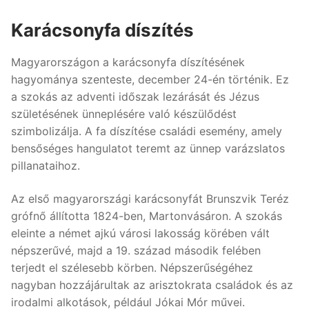
Karácsonyfa díszítés
Magyarországon a karácsonyfa díszítésének
hagyománya szenteste, december 24-én történik. Ez
a szokás az adventi időszak lezárását és Jézus
születésének ünneplésére való készülődést
szimbolizálja. A fa díszítése családi esemény, amely
bensőséges hangulatot teremt az ünnep varázslatos
pillanataihoz.
Az első magyarországi karácsonyfát Brunszvik Teréz
grófnő állította 1824-ben, Martonvásáron. A szokás
eleinte a német ajkú városi lakosság körében vált
népszerűvé, majd a 19. század második felében
terjedt el szélesebb körben. Népszerűségéhez
nagyban hozzájárultak az arisztokrata családok és az
irodalmi alkotások, például Jókai Mór művei.