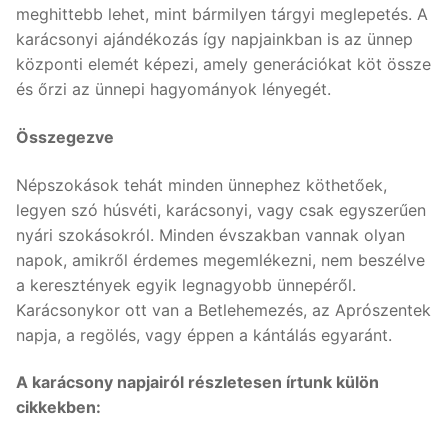
meghittebb lehet, mint bármilyen tárgyi meglepetés. A
karácsonyi ajándékozás így napjainkban is az ünnep
központi elemét képezi, amely generációkat köt össze
és őrzi az ünnepi hagyományok lényegét.
Összegezve
Népszokások tehát minden ünnephez köthetőek,
legyen szó húsvéti, karácsonyi, vagy csak egyszerűen
nyári szokásokról. Minden évszakban vannak olyan
napok, amikről érdemes megemlékezni, nem beszélve
a keresztények egyik legnagyobb ünnepéről.
Karácsonykor ott van a Betlehemezés, az Aprószentek
napja, a regölés, vagy éppen a kántálás egyaránt.
A karácsony napjairól részletesen írtunk külön
cikkekben: