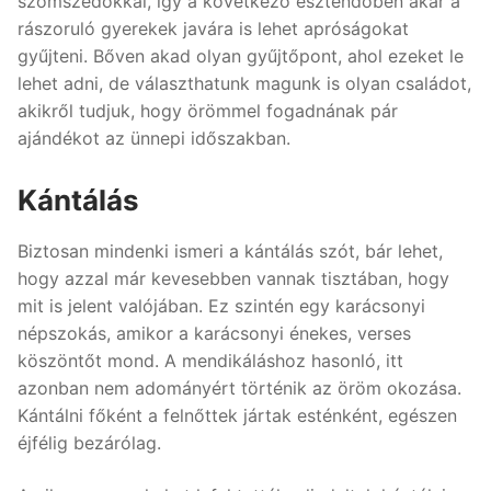
szomszédokkal, így a következő esztendőben akár a
rászoruló gyerekek javára is lehet apróságokat
gyűjteni. Bőven akad olyan gyűjtőpont, ahol ezeket le
lehet adni, de választhatunk magunk is olyan családot,
akikről tudjuk, hogy örömmel fogadnának pár
ajándékot az ünnepi időszakban.
Kántálás
Biztosan mindenki ismeri a kántálás szót, bár lehet,
hogy azzal már kevesebben vannak tisztában, hogy
mit is jelent valójában. Ez szintén egy karácsonyi
népszokás, amikor a karácsonyi énekes, verses
köszöntőt mond. A mendikáláshoz hasonló, itt
azonban nem adományért történik az öröm okozása.
Kántálni főként a felnőttek jártak esténként, egészen
éjfélig bezárólag.