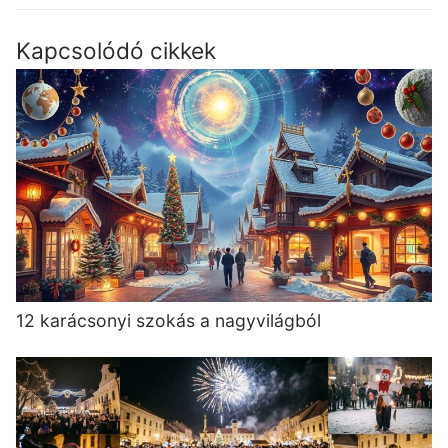
post:
post:
Kapcsolódó cikkek
12 karácsonyi szokás a nagyvilágból