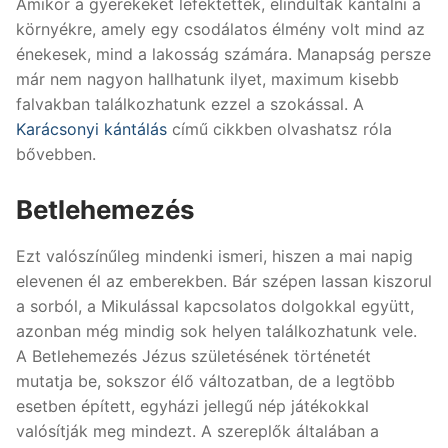
Amikor a gyerekeket lefektették, elindultak kántálni a
környékre, amely egy csodálatos élmény volt mind az
énekesek, mind a lakosság számára. Manapság persze
már nem nagyon hallhatunk ilyet, maximum kisebb
falvakban találkozhatunk ezzel a szokással. A
Karácsonyi kántálás
című cikkben olvashatsz róla
bővebben.
Betlehemezés
Ezt valószínűleg mindenki ismeri, hiszen a mai napig
elevenen él az emberekben. Bár szépen lassan kiszorul
a sorból, a Mikulással kapcsolatos dolgokkal együtt,
azonban még mindig sok helyen találkozhatunk vele.
A Betlehemezés Jézus születésének történetét
mutatja be, sokszor élő változatban, de a legtöbb
esetben épített, egyházi jellegű nép játékokkal
valósítják meg mindezt. A szereplők általában a