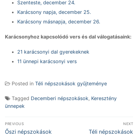
Szenteste, december 24.
Karácsony napja, december 25.
Karácsony másnapja, december 26.
Karácsonyhoz kapcsolódó vers és dal válogatásaink:
21 karácsonyi dal gyerekeknek
11 ünnepi karácsonyi vers
Posted in
Téli népszokások gyűjteménye
Tagged
Decemberi népszokások
,
Keresztény
ünnepek
Bejegyzés
PREVIOUS
NEXT
navigáció
Previous
Next
Őszi népszokások
Téli népszokások