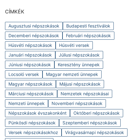
CÍMKÉK
Augusztusi népszokások
Budapesti fesztiválok
Decemberi népszokások
Februári népszokások
Húsvéti népszokások
Húsvéti versek
Januári népszokások
Júliusi népszokások
Júniusi népszokások
Keresztény ünnepek
Locsoló versek
Magyar nemzeti ünnepek
Magyar népszokások
Májusi népszokások
Márciusi népszokások
Nemzetek népszokásai
Nemzeti ünnepek
Novemberi népszokások
Népszokások évszakonként
Októberi népszokások
Pünkösdi népszokások
Szeptemberi népszokások
Versek népszokásokhoz
Virágvasárnapi népszokások