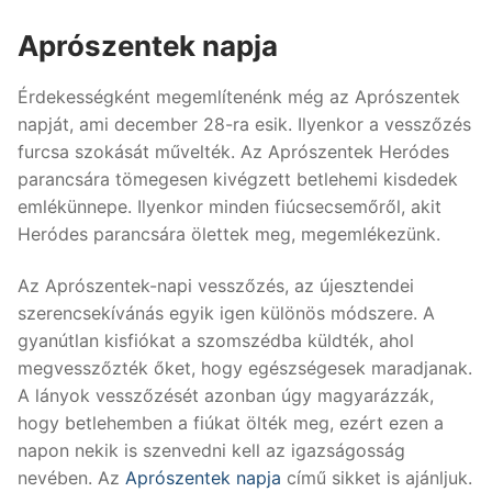
Aprószentek napja
Érdekességként megemlítenénk még az Aprószentek
napját, ami december 28-ra esik. Ilyenkor a vesszőzés
furcsa szokását művelték. Az Aprószentek Heródes
parancsára tömegesen kivégzett betlehemi kisdedek
emlékünnepe. Ilyenkor minden fiúcsecsemőről, akit
Heródes parancsára ölettek meg, megemlékezünk.
Az Aprószentek-napi vesszőzés, az újesztendei
szerencsekívánás egyik igen különös módszere. A
gyanútlan kisfiókat a szomszédba küldték, ahol
megvesszőzték őket, hogy egészségesek maradjanak.
A lányok vesszőzését azonban úgy magyarázzák,
hogy betlehemben a fiúkat ölték meg, ezért ezen a
napon nekik is szenvedni kell az igazságosság
nevében. Az
Aprószentek napja
című sikket is ajánljuk.