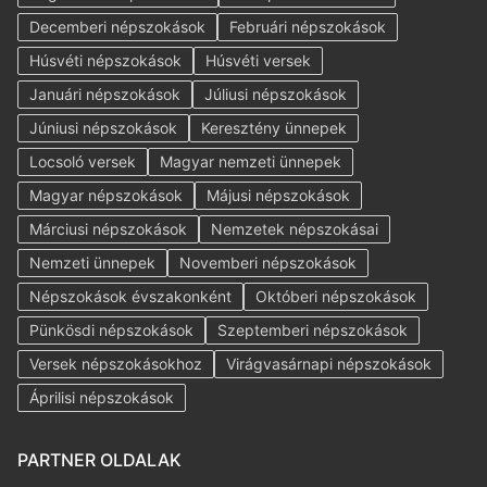
Decemberi népszokások
Februári népszokások
Húsvéti népszokások
Húsvéti versek
Januári népszokások
Júliusi népszokások
Júniusi népszokások
Keresztény ünnepek
Locsoló versek
Magyar nemzeti ünnepek
Magyar népszokások
Májusi népszokások
Márciusi népszokások
Nemzetek népszokásai
Nemzeti ünnepek
Novemberi népszokások
Népszokások évszakonként
Októberi népszokások
Pünkösdi népszokások
Szeptemberi népszokások
Versek népszokásokhoz
Virágvasárnapi népszokások
Áprilisi népszokások
PARTNER OLDALAK