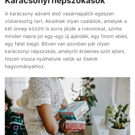
Karácsonyi népszokások
A karácsony advent első vasárnapjától egészen
vízkeresztig tart. Akadnak olyan családok, amelyek a
két ünnep között is sorra járják a rokonokat, szinte
minden napra jut egy-egy új ajándék, egy finom ebéd,
egy falat bejgli. Bőven van azonban pár olyan
karácsonyi népszokás, amelyről érdemes szót ejteni,
hiszen vissza nyúlhatunk velük az őseink
hagyományaihoz.