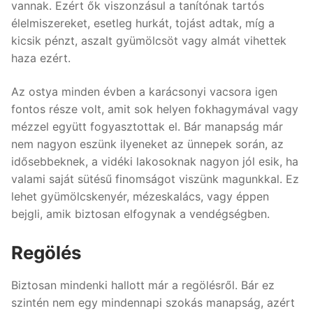
vannak. Ezért ők viszonzásul a tanítónak tartós
élelmiszereket, esetleg hurkát, tojást adtak, míg a
kicsik pénzt, aszalt gyümölcsöt vagy almát vihettek
haza ezért.
Az ostya minden évben a karácsonyi vacsora igen
fontos része volt, amit sok helyen fokhagymával vagy
mézzel együtt fogyasztottak el. Bár manapság már
nem nagyon eszünk ilyeneket az ünnepek során, az
idősebbeknek, a vidéki lakosoknak nagyon jól esik, ha
valami saját sütésű finomságot viszünk magunkkal. Ez
lehet gyümölcskenyér, mézeskalács, vagy éppen
bejgli, amik biztosan elfogynak a vendégségben.
Regölés
Biztosan mindenki hallott már a regölésről. Bár ez
szintén nem egy mindennapi szokás manapság, azért