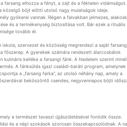
a farsang elhozza a fényt, a zajt és a féktelen vidámságot.
 közelgő böjt előtti utolsó nagy mulatságok ideje.
ély gyökerei vannak. Régen a falvakban jelmezes, alakos
zése és a termékenység biztosítása volt. Bár ezek a rituális
misége tovább él.
 iskola, szervezet és közösség megrendezi a saját farsang
ké a főszerep. A gyerekek számára rendezett álarcosbálok
 kulináris kelléke a
farsangi fánk
. A hiedelem szerint minél
ermés. A fánksütés igazi családi-baráti program, amelynek
úcspontja a „farsang farka”, az utolsó néhány nap, amely a
ószerdával beköszöntő csendes, negyvennapos böjti idősz
ely a természet tavaszi újjászületésével fonódik össze.
llási és a népi szokások szorosan összekapcsolódnak. A n