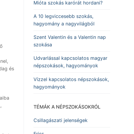
Mióta szokás karórát hordani?
A 10 legviccesebb szokás,
hagyomány a nagyvilágból
Szent Valentin és a Valentin nap
szokása
ző
Udvarlással kapcsolatos magyar
nel,
népszokások, hagyományok
dag és
Vízzel kapcsolatos népszokások,
hagyományok
jaiba
,
TÉMÁK A NÉPSZOKÁSOKRÓL
Csillagászati jelenségek
Friss