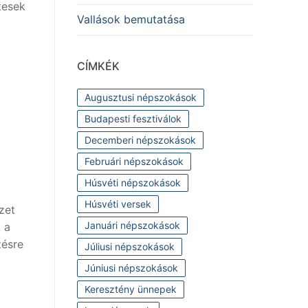
tesek
Vallások bemutatása
CÍMKÉK
Augusztusi népszokások
Budapesti fesztiválok
Decemberi népszokások
Februári népszokások
Húsvéti népszokások
Húsvéti versek
zet
Januári népszokások
 a
zésre
Júliusi népszokások
Júniusi népszokások
Keresztény ünnepek