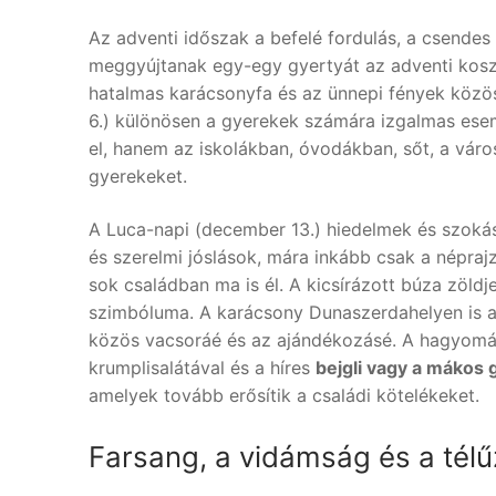
Az adventi időszak a befelé fordulás, a csendes
meggyújtanak egy-egy gyertyát az adventi koszorú
hatalmas karácsonyfa és az ünnepi fények közö
6.) különösen a gyerekek számára izgalmas ese
el, hanem az iskolákban, óvodákban, sőt, a vár
gyerekeket.
A Luca-napi (december 13.) hiedelmek és szoká
és szerelmi jóslások, mára inkább csak a népraj
sok családban ma is él. A kicsírázott búza zöldj
szimbóluma. A karácsony Dunaszerdahelyen is a 
közös vacsoráé és az ajándékozásé. A hagyomán
krumplisalátával és a híres
bejgli vagy a mákos 
amelyek tovább erősítik a családi kötelékeket.
Farsang, a vidámság és a tél