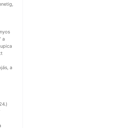
netig,
ányos
” a
kupica
tt
jás, a
24.)
r
a