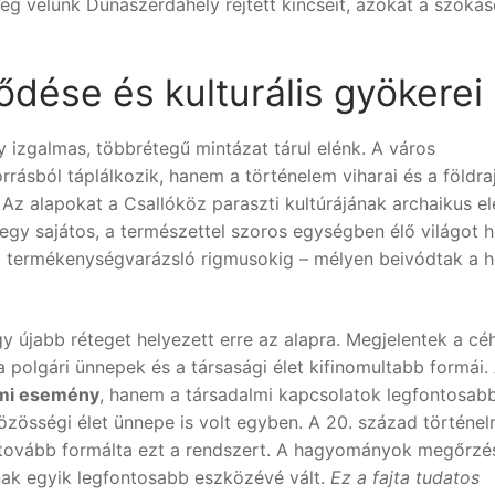
g velünk Dunaszerdahely rejtett kincseit, azokat a szokás
dése és kulturális gyökerei
y izgalmas, többrétegű mintázat tárul elénk. A város
sból táplálkozik, hanem a történelem viharai és a földraj
 Az alapokat a Csallóköz paraszti kultúrájának archaikus e
 egy sajátos, a természettel szoros egységben élő világot 
l a termékenységvarázsló rigmusokig – mélyen beivódtak a h
 újabb réteget helyezett erre az alapra. Megjelentek a cé
olgári ünnepek és a társasági élet kifinomultabb formái.
lmi esemény
, hanem a társadalmi kapcsolatok legfontosab
közösségi élet ünnepe is volt egyben. A 20. század történel
ig tovább formálta ezt a rendszert. A hagyományok megőrzé
ak egyik legfontosabb eszközévé vált.
Ez a fajta tudatos