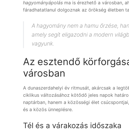
hagyományápolás
ma is érezhető a városban, ah
fáradhatatlanul dolgoznak az örökség életben ta
A hagyomány nem a hamu őrzése, hane
amely segít eligazodni a modern világ
vagyunk.
Az esztendő körforgása
városban
A dunaszerdahelyi év ritmusát, akárcsak a legt
ciklikus változásához kötődő jeles napok hatá
naptárban, hanem a közösségi élet csúcspontjai
és a közös ünneplésre.
Tél és a várakozás időszaka