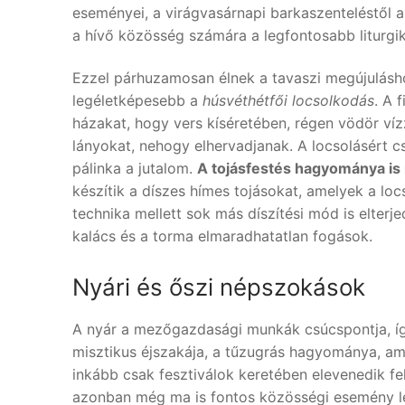
eseményei, a virágvasárnapi barkaszenteléstől 
a hívő közösség számára a legfontosabb liturgik
Ezzel párhuzamosan élnek a tavaszi megújulásh
legéletképesebb a
húsvéthétfői locsolkodás
. A 
házakat, hogy vers kíséretében, régen vödör ví
lányokat, nehogy elhervadjanak. A locsolásért 
pálinka a jutalom.
A tojásfestés hagyománya is 
készítik a díszes hímes tojásokat, amelyek a lo
technika mellett sok más díszítési mód is elterje
kalács és a torma elmaradhatatlan fogások.
Nyári és őszi népszokások
A nyár a mezőgazdasági munkák csúcspontja, így
misztikus éjszakája, a tűzugrás hagyománya, am
inkább csak fesztiválok keretében elevenedik fe
azonban még ma is fontos közösségi esemény le