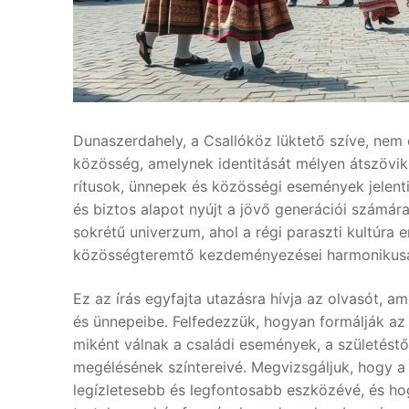
Dunaszerdahely, a Csallóköz lüktető szíve, nem 
közösség, amelynek identitását mélyen átszövi
rítusok, ünnepek és közösségi események jelentik
és biztos alapot nyújt a jövő generációi számá
sokrétű univerzum, ahol a régi paraszti kultúra
közösségteremtő kezdeményezései harmonikusa
Ez az írás egyfajta utazásra hívja az olvasót, a
és ünnepeibe. Felfedezzük, hogyan formálják az
miként válnak a családi események, a születést
megélésének színtereivé. Megvizsgáljuk, hogy 
legízletesebb és legfontosabb eszközévé, és hog