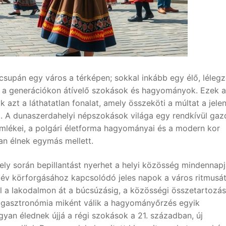
csupán egy város a térképen; sokkal inkább egy élő, léleg
k a generációkon átívelő szokások és hagyományok. Ezek a
 azt a láthatatlan fonalat, amely összeköti a múltat a jelen
ra. A dunaszerdahelyi népszokások világa egy rendkívül gaz
 emlékei, a polgári életforma hagyományai és a modern kor
n élnek egymás mellett.
mely során bepillantást nyerhet a helyi közösség mindennap
 év körforgásához kapcsolódó jeles napok a város ritmusát
ől a lakodalmon át a búcsúzásig, a közösségi összetartozás
a gasztronómia miként válik a hagyományőrzés egyik
yan élednek újjá a régi szokások a 21. században, új