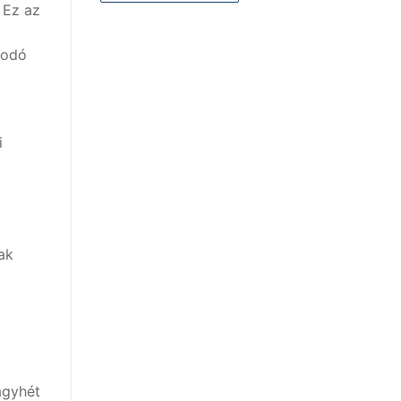
 Ez az
kodó
i
ak
agyhét