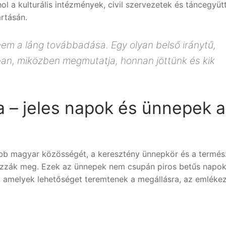
ol a kulturális intézmények, civil szervezetek és táncegyüt
rtásán.
m a láng továbbadása. Egy olyan belső iránytű,
ban, miközben megmutatja, honnan jöttünk és kik
 – jeles napok és ünnepek a
öbb magyar közösségét, a keresztény ünnepkör és a termés
rozzák meg. Ezek az ünnepek nem csupán piros betűs napok
, amelyek lehetőséget teremtenek a megállásra, az emléke