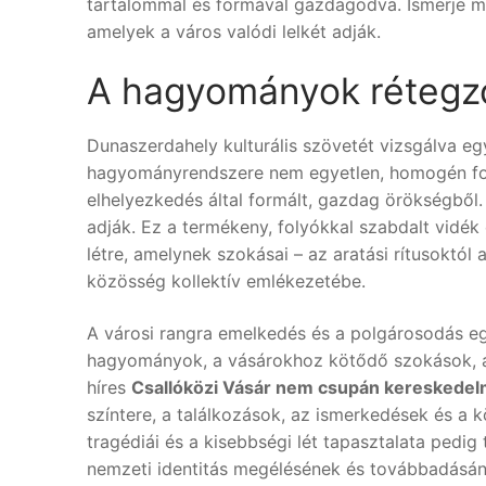
tartalommal és formával gazdagodva. Ismerje me
amelyek a város valódi lelkét adják.
A hagyományok rétegző
Dunaszerdahely kulturális szövetét vizsgálva eg
hagyományrendszere nem egyetlen, homogén forrá
elhelyezkedés által formált, gazdag örökségből.
adják. Ez a termékeny, folyókkal szabdalt vidék
létre, amelynek szokásai – az aratási rítusoktó
közösség kollektív emlékezetébe.
A városi rangra emelkedés és a polgárosodás egy
hagyományok, a vásárokhoz kötődő szokások, a p
híres
Csallóközi Vásár nem csupán kereskede
színtere, a találkozások, az ismerkedések és a 
tragédiái és a kisebbségi lét tapasztalata ped
nemzeti identitás megélésének és továbbadásán