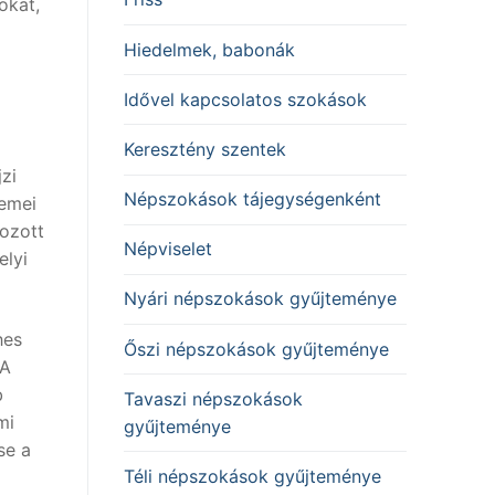
okat,
Hiedelmek, babonák
Idővel kapcsolatos szokások
Keresztény szentek
zi
Népszokások tájegységenként
lemei
hozott
Népviselet
elyi
Nyári népszokások gyűjteménye
hes
Őszi népszokások gyűjteménye
 A
b
Tavaszi népszokások
mi
gyűjteménye
se a
Téli népszokások gyűjteménye