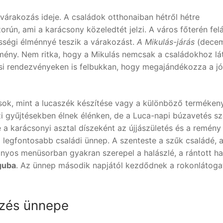
 várakozás ideje. A családok otthonaiban hétről hétre
n, ami a karácsony közeledtét jelzi. A város főterén felál
sségi élménnyé teszik a várakozást.
A Mikulás-járás
(dece
mény. Nem ritka, hogy a Mikulás nemcsak a családokhoz lá
osi rendezvényeken is felbukkan, hogy megajándékozza a jó
sok, mint a lucaszék készítése vagy a különböző terméken
zi gyűjtésekben élnek élénken, de a Luca-napi búzavetés s
e a karácsonyi asztal díszeként az újjászületés és a remény
legfontosabb családi ünnep. A szenteste a szűk családé, 
yos menüsorban gyakran szerepel a halászlé, a rántott ha
guba
. Az ünnep második napjától kezdődnek a rokonlátoga
űzés ünnepe