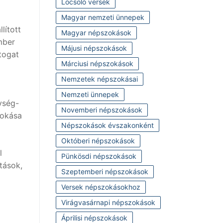
Locsoló versek
Magyar nemzeti ünnepek
lított
Magyar népszokások
mber
Májusi népszokások
togat
Márciusi népszokások
Nemzetek népszokásai
Nemzeti ünnepek
ység-
Novemberi népszokások
zokása
Népszokások évszakonként
a
Októberi népszokások
l
Pünkösdi népszokások
tások,
Szeptemberi népszokások
Versek népszokásokhoz
Virágvasárnapi népszokások
Áprilisi népszokások