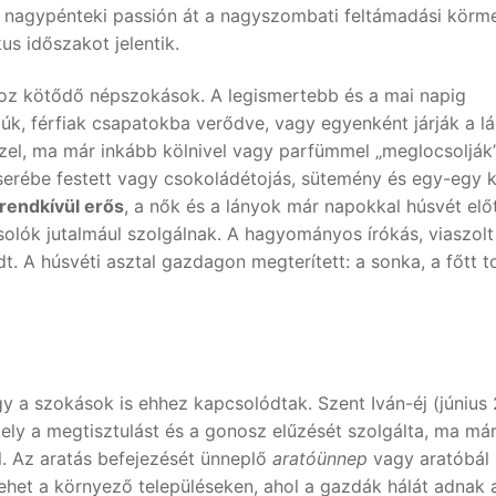
a nagypénteki passión át a nagyszombati feltámadási körme
us időszakot jelentik.
oz kötődő népszokások. A legismertebb és a mai napig
fiúk, férfiak csapatokba verődve, vagy egyenként járják a l
zzel, ma már inkább kölnivel vagy parfümmel „meglocsolják
cserébe festett vagy csokoládétojás, sütemény és egy-egy 
rendkívül erős
, a nők és a lányok már napokkal húsvét elő
csolók jutalmául szolgálnak. A hagyományos írókás, viaszolt
dt. A húsvéti asztal gazdagon megterített: a sonka, a főtt to
 a szokások is ehhez kapcsolódtak. Szent Iván-éj (június 
ely a megtisztulást és a gonosz elűzését szolgálta, ma má
l. Az aratás befejezését ünneplő
aratóünnep
vagy aratóbál
het a környező településeken, ahol a gazdák hálát adnak 