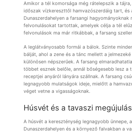
Amikor a tél komorsága még rátelepszik a tájra, 
időszak vízkereszttől hamvazószerdáig tart, és a
Dunaszerdahelyen a farsangi hagyományoknak m
felvonulásokat tartottak, amelyek célja a tél elű
felvonulások ma már ritkábbak, a farsang szelle
A leglátványosabb formái a bálok. Szinte minden
bálját, ahol a zene és a tánc mellett a jelmeze
különösen népszerűek. A farsang elmaradhatatlan
többet esznek belőle, annál bőségesebb lesz a t
receptjei anyáról lányára szállnak. A farsang cs
legnagyobb mulatságok ideje, mielőtt a hamvaz
véget vetne a vigasságoknak.
Húsvét és a tavaszi megújulás
A húsvét a kereszténység legnagyobb ünnepe, am
Dunaszerdahelyen és a környező falvakban a va