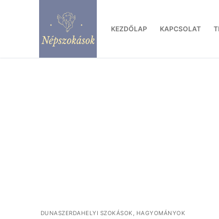
Ugrás
a
KEZDŐLAP
KAPCSOLAT
T
tartalomra
DUNASZERDAHELYI SZOKÁSOK, HAGYOMÁNYOK