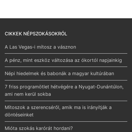
CIKKEK NÉPSZOKÁSOKRÓL
A Las Vegas-i mítosz a vásznon
A pénz, mint eszköz változása az ókortól napjainkig
Népi hiedelmek és babonák a magyar kultúrában
7 friss programötlet hétvégére a Nyugat-Dunántúlon,
ami nem kerül sokba
Mítoszok a szerencséről, amik ma is irányítják a
döntéseinket
Mióta szokás karórát hordani?