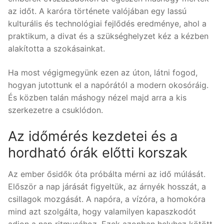
az időt. A karóra története valójában egy lassú
kulturális és technológiai fejlődés eredménye, ahol a
praktikum, a divat és a szükséghelyzet kéz a kézben
alakította a szokásainkat.
Ha most végigmegyünk ezen az úton, látni fogod,
hogyan jutottunk el a napórától a modern okosóráig.
És közben talán máshogy nézel majd arra a kis
szerkezetre a csuklódon.
Az időmérés kezdetei és a
hordható órák előtti korszak
Az ember ősidők óta próbálta mérni az idő múlását.
Először a nap járását figyeltük, az árnyék hosszát, a
csillagok mozgását. A napóra, a vízóra, a homokóra
mind azt szolgálta, hogy valamilyen kapaszkodót