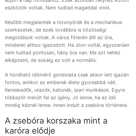
adjon a nap ritmusához. Ezek azonban helyhez kötött
eszközök voltak. Nem tudtad magaddal vinni.
Később megjelentek a toronyórák és a mechanikus
szerkezetek, de ezek továbbra is közösségi
megoldások voltak. A város főterén állt az óra,
mindenki ahhoz igazodott. Ha úton voltál, egyszerűen
nem tudtad pontosan, hány óra van. Ma ezt nehéz
elképzelni, de sokáig ez volt a normális.
A hordható időmérő gondolata csak akkor lett igazán
fontos, amikor az emberek élete gyorsabbá vált.
Kereskedők, utazók, katonák, ipari munkások. Egyre
többször merült fel az igény. Jó lenne, ha az idő
mindig kéznél lenne. Innen indult a zsebóra története.
A zsebóra korszaka mint a
karóra elődje