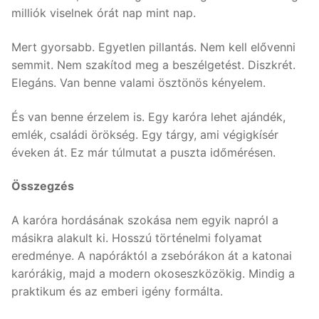
milliók viselnek órát nap mint nap.
Mert gyorsabb. Egyetlen pillantás. Nem kell elővenni
semmit. Nem szakítod meg a beszélgetést. Diszkrét.
Elegáns. Van benne valami ösztönös kényelem.
És van benne érzelem is. Egy karóra lehet ajándék,
emlék, családi örökség. Egy tárgy, ami végigkísér
éveken át. Ez már túlmutat a puszta időmérésen.
Összegzés
A karóra hordásának szokása nem egyik napról a
másikra alakult ki. Hosszú történelmi folyamat
eredménye. A napóráktól a zsebórákon át a katonai
karórákig, majd a modern okoseszközökig. Mindig a
praktikum és az emberi igény formálta.