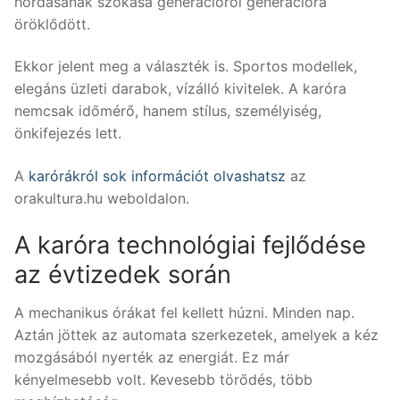
hordásának szokása generációról generációra
öröklődött.
Ekkor jelent meg a választék is. Sportos modellek,
elegáns üzleti darabok, vízálló kivitelek. A karóra
nemcsak időmérő, hanem stílus, személyiség,
önkifejezés lett.
A
karórákról sok információt olvashatsz
az
orakultura.hu weboldalon.
A karóra technológiai fejlődése
az évtizedek során
A mechanikus órákat fel kellett húzni. Minden nap.
Aztán jöttek az automata szerkezetek, amelyek a kéz
mozgásából nyerték az energiát. Ez már
kényelmesebb volt. Kevesebb törődés, több