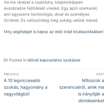
Ha ma ránézel a csuklódra, tulajdonképpen
évszázadok fejlődését viseled. Egy apró szerkezet,
ami egyszerre technológia, divat és személyes
történet. És valószínűleg még sokáig velünk marad.
Még
segítséget is kapsz az első órád kiválasztásában
!
Posted in
Idővel kapcsolatos szokások
Bejegyzés
PREVIOUS
NEXT
navigáció
Previous
Next
A 10 legviccesebb
Mítoszok a
post:
post:
szokás, hagyomány a
szerencséről, amik ma
nagyvilágból
is irányítják a
döntéseinket