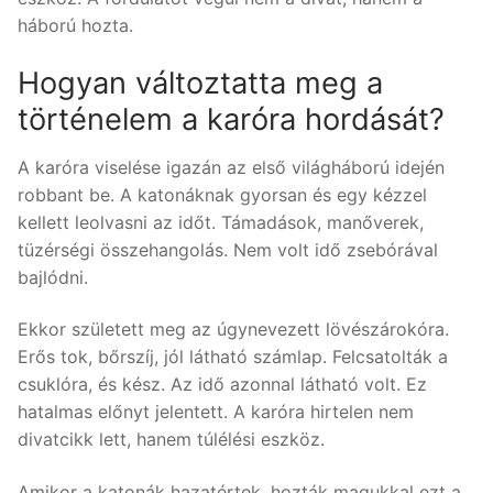
háború hozta.
Hogyan változtatta meg a
történelem a karóra hordását?
A karóra viselése igazán az első világháború idején
robbant be. A katonáknak gyorsan és egy kézzel
kellett leolvasni az időt. Támadások, manőverek,
tüzérségi összehangolás. Nem volt idő zsebórával
bajlódni.
Ekkor született meg az úgynevezett lövészárokóra.
Erős tok, bőrszíj, jól látható számlap. Felcsatolták a
csuklóra, és kész. Az idő azonnal látható volt. Ez
hatalmas előnyt jelentett. A karóra hirtelen nem
divatcikk lett, hanem túlélési eszköz.
Amikor a katonák hazatértek, hozták magukkal ezt a