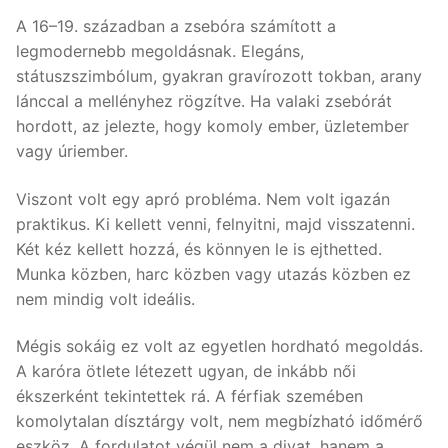
A 16–19. században a zsebóra számított a
legmodernebb megoldásnak. Elegáns,
státuszszimbólum, gyakran gravírozott tokban, arany
lánccal a mellényhez rögzítve. Ha valaki zsebórát
hordott, az jelezte, hogy komoly ember, üzletember
vagy úriember.
Viszont volt egy apró probléma. Nem volt igazán
praktikus. Ki kellett venni, felnyitni, majd visszatenni.
Két kéz kellett hozzá, és könnyen le is ejthetted.
Munka közben, harc közben vagy utazás közben ez
nem mindig volt ideális.
Mégis sokáig ez volt az egyetlen hordható megoldás.
A karóra ötlete létezett ugyan, de inkább női
ékszerként tekintettek rá. A férfiak szemében
komolytalan dísztárgy volt, nem megbízható időmérő
eszköz. A fordulatot végül nem a divat, hanem a