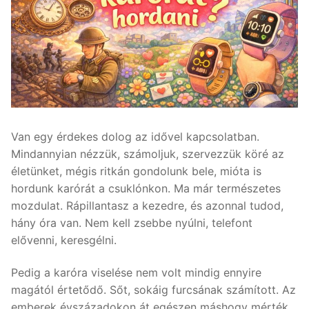
Van egy érdekes dolog az idővel kapcsolatban.
Mindannyian nézzük, számoljuk, szervezzük köré az
életünket, mégis ritkán gondolunk bele, mióta is
hordunk karórát a csuklónkon. Ma már természetes
mozdulat. Rápillantasz a kezedre, és azonnal tudod,
hány óra van. Nem kell zsebbe nyúlni, telefont
elővenni, keresgélni.
Pedig a karóra viselése nem volt mindig ennyire
magától értetődő. Sőt, sokáig furcsának számított. Az
emberek évszázadokon át egészen máshogy mérték