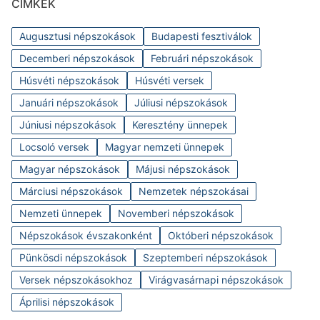
CÍMKÉK
Augusztusi népszokások
Budapesti fesztiválok
Decemberi népszokások
Februári népszokások
Húsvéti népszokások
Húsvéti versek
Januári népszokások
Júliusi népszokások
Júniusi népszokások
Keresztény ünnepek
Locsoló versek
Magyar nemzeti ünnepek
Magyar népszokások
Májusi népszokások
Márciusi népszokások
Nemzetek népszokásai
Nemzeti ünnepek
Novemberi népszokások
Népszokások évszakonként
Októberi népszokások
Pünkösdi népszokások
Szeptemberi népszokások
Versek népszokásokhoz
Virágvasárnapi népszokások
Áprilisi népszokások