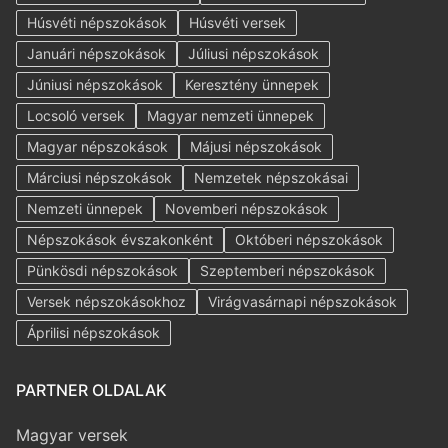
Húsvéti népszokások
Húsvéti versek
Januári népszokások
Júliusi népszokások
Júniusi népszokások
Keresztény ünnepek
Locsoló versek
Magyar nemzeti ünnepek
Magyar népszokások
Májusi népszokások
Márciusi népszokások
Nemzetek népszokásai
Nemzeti ünnepek
Novemberi népszokások
Népszokások évszakonként
Októberi népszokások
Pünkösdi népszokások
Szeptemberi népszokások
Versek népszokásokhoz
Virágvasárnapi népszokások
Áprilisi népszokások
PARTNER OLDALAK
Magyar versek