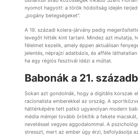
nyomot hagyott: a török hódoltság idején terjed
„pogány betegségeket”.
A 19. századi kolera-járvány pedig megerősítette
levegőt hitték kint tartani. Mindez azt mutatja
félelmet kezelik, amely éppen aktuálisan fenyege
jelentés, néprajzi adatbázis, és afféle láthatat
ha egy régiós fesztivál idézi a múltat.
Babonák a 21. század
Sokan azt gondolnák, hogy a digitális korszak 
racionalista emberekkel az ország. A sportközvet
háttérképére tett patkó ugyanolyan modern babona
média mémjei tovább örökítik a fekete macskát
nevetéssel vegyes aggodalommal. A pszichológu
stresszt, mert az ember úgy érzi, befolyásolja 