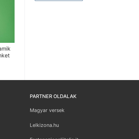
amik
nket
PARTNER OLDALAK
Magyar versek
Lelkizona.hu