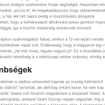
akozó jóságos szellemeket hívják segítségül. Hasonlóan elt
árnyakat „sózza le”, és megakadályozza, hogy utánamenjene
a ház elé tett seprű pedig a rosszindulatú látogatók
etlen, hogy a kéményseprő látványára sokan gombot fogna
lággal, így a tisztító mesterség szerencsét közvetít.
épkori számmágiából fakad, amikor a 12-vel lezárt rendet 
eszítésének napja volt. Érdekesség, hogy a magyarok egy 
ndván, „ha már rossz, legyen nagyon jó”. Ez a hozzáállás j
reatív lehetőség is a hétköznapi ember számára, mindig bi
lönbségek
edelmek is sajátos színezetet kapnak az ország különböző
 diáktól” tartottak, aki állítólag orkánt kavar, ha nem kap 
atók” éneke volt hivatott megbékíteni a kiszáradt földet. A
pattogtatás, amelyet Szent György napján végeztek, míg a
füstölő ábrájára esküdtek a tűzesetek ellen. A történelem i