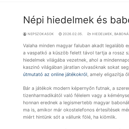
Népi hiedelmek és bab
NEPSZOKASOK
2026.02.05.
HIEDELMEK, BABON
Valaha minden magyar faluban akadt legalább egy
a vaspatkó a küszöb felett távol tartja a rossz 
hiedelmek világába vezetnek, ahol a mindennapo
kaszinó világában járatlan olvasóknak sokat segí
útmutató az online játékokról
, amely eligazítja
Bár a játékok modern képernyőn futnak, a szere
tizenharmadikától való félelem vagy a kéménys
honnan erednek a legismertebb magyar babonák,
ma is, amikor már okostelefonos értesítések mérik
miért hintünk sót a vállunk fölé, ha kiömlik.