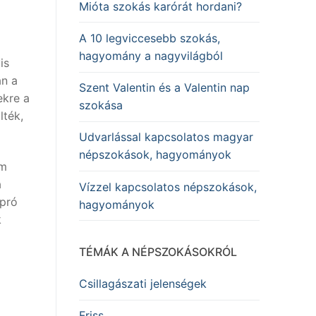
Mióta szokás karórát hordani?
A 10 legviccesebb szokás,
hagyomány a nagyvilágból
is
an a
Szent Valentin és a Valentin nap
ekre a
szokása
lték,
Udvarlással kapcsolatos magyar
népszokások, hagyományok
em
a
Vízzel kapcsolatos népszokások,
apró
hagyományok
k
TÉMÁK A NÉPSZOKÁSOKRÓL
Csillagászati jelenségek
Friss