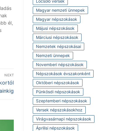
Locsoló versek
eladás
Magyar nemzeti ünnepek
dnak
Magyar népszokások
bb él,
Májusi népszokások
s
Márciusi népszokások
Nemzetek népszokásai
Nemzeti ünnepek
Novemberi népszokások
Népszokások évszakonként
NEXT
kortól
Októberi népszokások
ainkig
Pünkösdi népszokások
Szeptemberi népszokások
Versek népszokásokhoz
Virágvasárnapi népszokások
Áprilisi népszokások