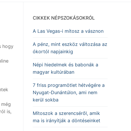
CIKKEK NÉPSZOKÁSOKRÓL
A Las Vegas-i mítosz a vásznon
A pénz, mint eszköz változása az
s hogy
ókortól napjainkig
line
Népi hiedelmek és babonák a
magyar kultúrában
7 friss programötlet hétvégére a
ntek
Nyugat-Dunántúlon, ami nem
kerül sokba
k még
ól is,
Mítoszok a szerencséről, amik
ma is irányítják a döntéseinket