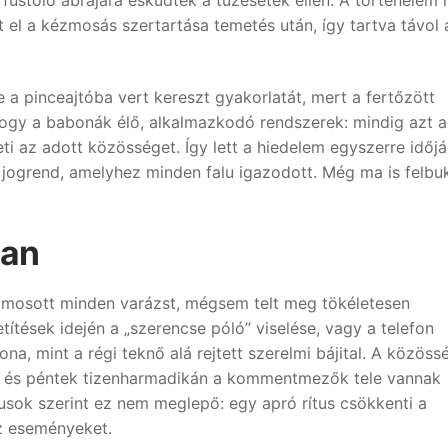
t el a kézmosás szertartása temetés után, így tartva távol 
 a pinceajtóba vert kereszt gyakorlatát, mert a fertőzött
, hogy a babonák élő, alkalmazkodó rendszerek: mindig azt a
ti az adott közösséget. Így lett a hiedelem egyszerre időjá
lan jogrend, amelyhez minden falu igazodott. Még ma is felbu
ban
elmosott minden varázst, mégsem telt meg tökéletesen
ítések idején a „szerencse póló” viselése, vagy a telefon
, mint a régi teknő alá rejtett szerelmi bájital. A közöss
, és péntek tizenharmadikán a kommentmezők tele vannak
sok szerint ez nem meglepő: egy apró rítus csökkenti a
az eseményeket.