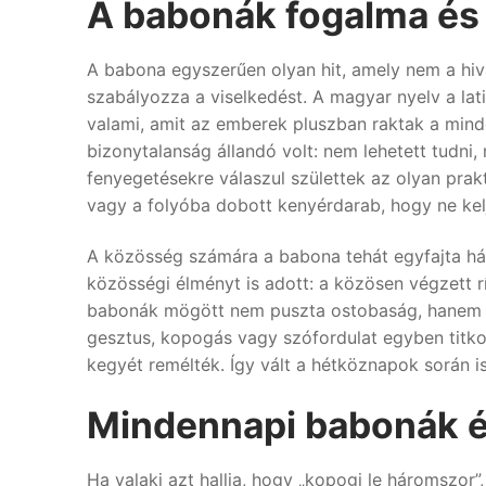
A babonák fogalma és
A babona egyszerűen olyan hit, amely nem a hiva
szabályozza a viselkedést. A magyar nyelv a latin
valami, amit az emberek pluszban raktak a minde
bizonytalanság állandó volt: nem lehetett tudni,
fenyegetésekre válaszul születtek az olyan prakti
vagy a folyóba dobott kenyérdarab, hogy ne k
A közösség számára a babona tehát egyfajta há
közösségi élményt is adott: a közösen végzett r
babonák mögött nem puszta ostobaság, hanem é
gesztus, kopogás vagy szófordulat egyben titko
kegyét remélték. Így vált a hétköznapok során is 
Mindennapi babonák é
Ha valaki azt hallja, hogy „kopogj le háromszor”