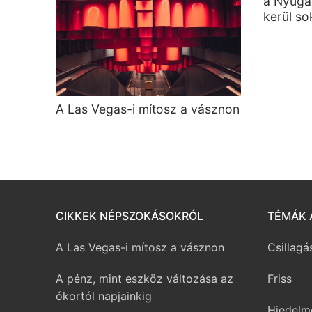
a Nyuga
kerül s
A Las Vegas-i mítosz a vásznon
CIKKEK NÉPSZOKÁSOKRÓL
TÉMÁK 
A Las Vegas-i mítosz a vásznon
Csillagá
A pénz, mint eszköz változása az
Friss
ókortól napjainkig
Hiedelm