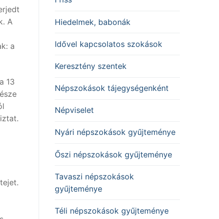
erjedt
k. A
Hiedelmek, babonák
Idővel kapcsolatos szokások
k: a
Keresztény szentek
a 13
Népszokások tájegységenként
része
ól
Népviselet
ztat.
Nyári népszokások gyűjteménye
Őszi népszokások gyűjteménye
Tavaszi népszokások
tejet.
gyűjteménye
Téli népszokások gyűjteménye
s