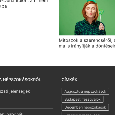
t-Dunántúlon, ami nem
okba
Mítoszok a szerencséről, 
ma is irányítják a döntései
A NÉPSZOKÁSOKRÓL
CÍMKÉK
szati jelenségek
Augusztusi népszokások
Budapesti fesztiválok
Decemberi népszokások
ek, babonák