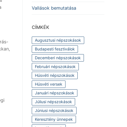
a
Vallások bemutatása
CÍMKÉK
Augusztusi népszokások
rás-
kkan,
Budapesti fesztiválok
Decemberi népszokások
Februári népszokások
Húsvéti népszokások
Húsvéti versek
Januári népszokások
égi
Júliusi népszokások
Júniusi népszokások
Keresztény ünnepek