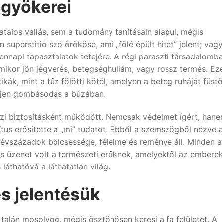
 gyökerei
talos vallás, sem a tudomány tanításain alapul, mégis
 superstitio szó örököse, ami „fölé épült hitet” jelent; vagy
nnapi tapasztalatok tetejére. A régi paraszti társadalomb
 mikor jön jégverés, betegséghullám, vagy rossz termés. Ez
kák, mint a tűz fölötti kötél, amelyen a beteg ruháját füstö
eljen gombásodás a búzában.
zi biztosításként működött. Nemcsak védelmet ígért, han
ítus erősítette a „mi” tudatot. Ebből a szemszögből nézve 
vszázadok bölcsessége, félelme és reménye áll. Minden 
s üzenet volt a természeti erőknek, amelyektől az embere
láthatóvá a láthatatlan világ.
s jelentésük
, talán mosolyog, mégis ösztönösen keresi a fa felületet. A