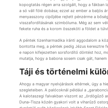
kopogtatás régen arra szolgált, hogy a fákban l
a só váll fölé dobása; ezzel az ember a baljós 
menyasszony cipőjébe rejtett pénzérme a bőség, 
visszafordításának szimbóluma. Még az sem vél
fekete ruha és a korom összeköti a földet a túlvi
A péntek tizenharmadika iránti aggodalom a köz
bontotta meg, a péntek pedig Jézus keresztre f
e napon kifejezetten sorsfordító döntést hoz, mo
mutatja, hogy a babona sosem csak gát, hanem k
Táji és történelmi kü
Ahogy a magyar nyelvjárások eltérnek, úgy a hi
szegleteiben. A palócoknál például a „garabonciás
A kalotaszegi falvakban viszont az „ördögűző ar
Duna–Tisza közén gyakori volt a viharűző ostor
dunántúli sváb közösségek inkább Szent Flórián 