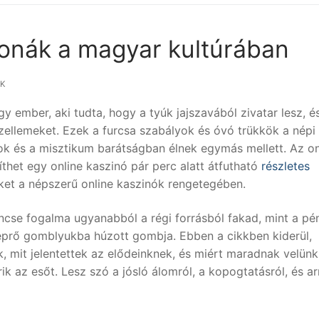
onák a magyar kultúrában
ÁK
 ember, aki tudta, hogy a tyúk jajszavából zivatar lesz, é
szellemeket. Ezek a furcsa szabályok és óvó trükkök a népi
k és a misztikum barátságban élnek egymás mellett. Az on
thet egy online kaszinó pár perc alatt átfutható
részletes
 őket a népszerű online kaszinók rengetegében.
ncse fogalma ugyanabból a régi forrásból fakad, mint a pé
eprő gomblyukba húzott gombja. Ebben a cikkben kiderül,
 mit jelentettek az elődeinknek, és miért maradnak velün
 az esőt. Lesz szó a jósló álomról, a kopogtatásról, és arr