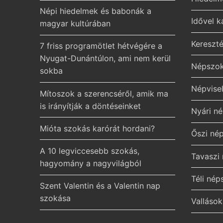
Népi hiedelmek és babonák a
Idővel 
magyar kultúrában
Kereszt
7 friss programötlet hétvégére a
Nyugat-Dunántúlon, ami nem kerül
Népszok
sokba
Népvisel
Mítoszok a szerencséről, amik ma
is irányítják a döntéseinket
Nyári n
Mióta szokás karórát hordani?
Őszi né
A 10 legviccesebb szokás,
Tavaszi
hagyomány a nagyvilágból
Téli né
Szent Valentin és a Valentin nap
szokása
Valláso