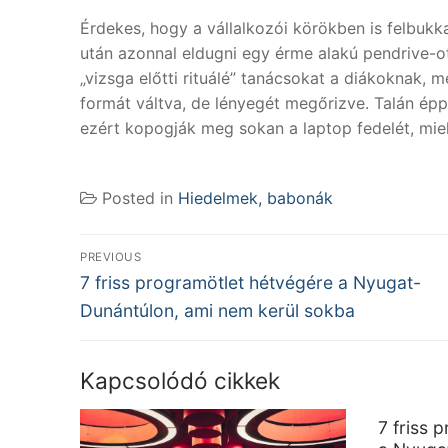
Érdekes, hogy a vállalkozói körökben is felbukka
után azonnal eldugni egy érme alakú pendrive-ot
„vizsga előtti rituálé” tanácsokat a diákoknak, 
formát váltva, de lényegét megőrizve. Talán ép
ezért kopogják meg sokan a laptop fedelét, mielő
Posted in
Hiedelmek, babonák
Bejegyzés
PREVIOUS
Previous
navigáció
7 friss programötlet hétvégére a Nyugat-
post:
Dunántúlon, ami nem kerül sokba
Kapcsolódó cikkek
7 friss 