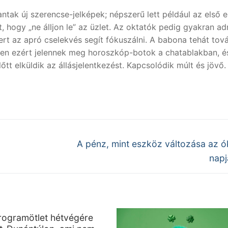
ntak új szerencse-jelképek; népszerű lett például az első 
, hogy „ne álljon le” az üzlet. Az oktatók pedig gyakran a
mert az apró cselekvés segít fókuszálni. A babona tehát tová
pen ezért jelennek meg horoszkóp-botok a chatablakban, é
tt elküldik az állásjelentkezést. Kapcsolódik múlt és jövő.
Next
A pénz, mint eszköz változása az ó
post:
napj
programötlet hétvégére