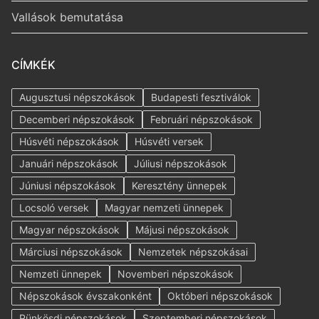
Vallások bemutatása
CÍMKÉK
Augusztusi népszokások
Budapesti fesztiválok
Decemberi népszokások
Februári népszokások
Húsvéti népszokások
Húsvéti versek
Januári népszokások
Júliusi népszokások
Júniusi népszokások
Keresztény ünnepek
Locsoló versek
Magyar nemzeti ünnepek
Magyar népszokások
Májusi népszokások
Márciusi népszokások
Nemzetek népszokásai
Nemzeti ünnepek
Novemberi népszokások
Népszokások évszakonként
Októberi népszokások
Pünkösdi népszokások
Szeptemberi népszokások