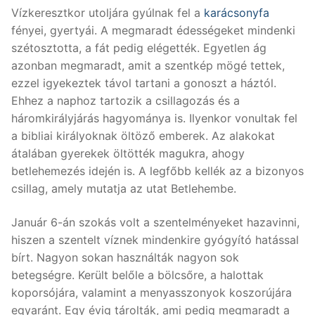
Vízkeresztkor utoljára gyúlnak fel a
karácsonyfa
fényei, gyertyái. A megmaradt édességeket mindenki
szétosztotta, a fát pedig elégették. Egyetlen ág
azonban megmaradt, amit a szentkép mögé tettek,
ezzel igyekeztek távol tartani a gonoszt a háztól.
Ehhez a naphoz tartozik a csillagozás és a
háromkirályjárás hagyománya is. Ilyenkor vonultak fel
a bibliai királyoknak öltöző emberek. Az alakokat
átalában gyerekek öltötték magukra, ahogy
betlehemezés idején is. A legfőbb kellék az a bizonyos
csillag, amely mutatja az utat Betlehembe.
Január 6-án szokás volt a szentelményeket hazavinni,
hiszen a szentelt víznek mindenkire gyógyító hatással
bírt. Nagyon sokan használták nagyon sok
betegségre. Került belőle a bölcsőre, a halottak
koporsójára, valamint a menyasszonyok koszorújára
egyaránt. Egy évig tárolták, ami pedig megmaradt a