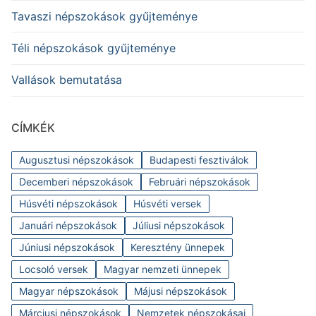
Tavaszi népszokások gyűjteménye
Téli népszokások gyűjteménye
Vallások bemutatása
CÍMKÉK
Augusztusi népszokások
Budapesti fesztiválok
Decemberi népszokások
Februári népszokások
Húsvéti népszokások
Húsvéti versek
Januári népszokások
Júliusi népszokások
Júniusi népszokások
Keresztény ünnepek
Locsoló versek
Magyar nemzeti ünnepek
Magyar népszokások
Májusi népszokások
Márciusi népszokások
Nemzetek népszokásai