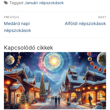
Tagged
Januári népszokások
Bejegyzés
PREVIOUS
NEXT
navigáció
Previous
Next
Medárd napi
Alföldi népszokások
post:
post:
népszokások
Kapcsolódó cikkek