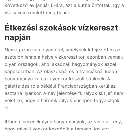
következő év január 6-ára, azt a kútba öntötték, így a
víz sosem romlott meg benne.
Étkezési szokások vízkereszt
napján
Nem igazán van olyan étel, amelynek kifejezetten az
asztalon lenne a helye vízkeresztkor, azonban vannak
olyan országok, ahol akadnak hagyományok ezzel
kapcsolatban. Az olaszoknál és a franciáknál külön
hagyománya van az ilyenkor készült sütiknek. A
galette des rois például Franciaországban kerül az
asztalra ilyenkor. A név jelentése “királyok sütije”, nem
véletlen, hogy a háromkirályok ünnepén fogyasztják
el.
Itthon nincsenek ilyen hagyományok, az viszont tény,
hogy mivel ilyenkor kezdődik a farsang, így ezt