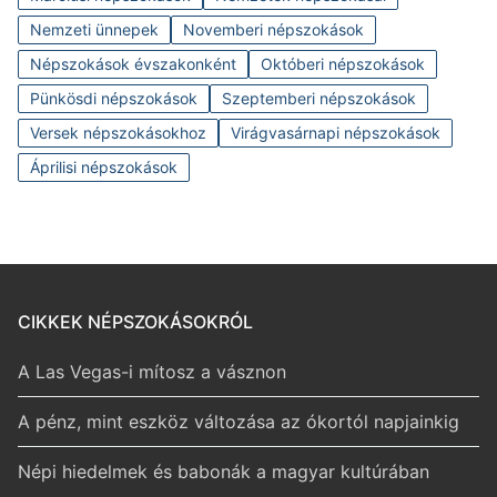
Nemzeti ünnepek
Novemberi népszokások
Népszokások évszakonként
Októberi népszokások
Pünkösdi népszokások
Szeptemberi népszokások
Versek népszokásokhoz
Virágvasárnapi népszokások
Áprilisi népszokások
CIKKEK NÉPSZOKÁSOKRÓL
A Las Vegas-i mítosz a vásznon
A pénz, mint eszköz változása az ókortól napjainkig
Népi hiedelmek és babonák a magyar kultúrában