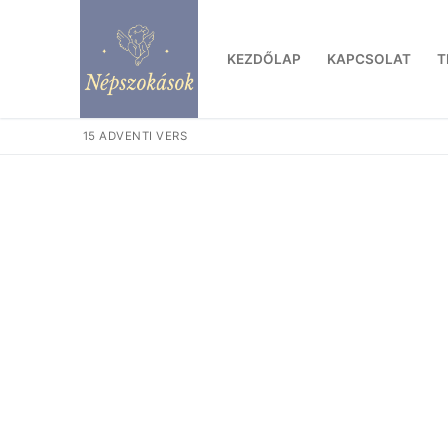
Ugrás
a
KEZDŐLAP
KAPCSOLAT
T
tartalomra
15 ADVENTI VERS