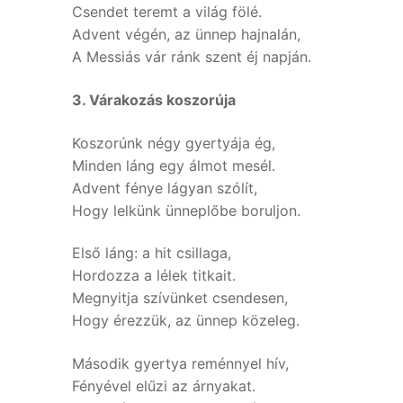
Csendet teremt a világ fölé.
Advent végén, az ünnep hajnalán,
A Messiás vár ránk szent éj napján.
3. Várakozás koszorúja
Koszorúnk négy gyertyája ég,
Minden láng egy álmot mesél.
Advent fénye lágyan szólít,
Hogy lelkünk ünneplőbe boruljon.
Első láng: a hit csillaga,
Hordozza a lélek titkait.
Megnyitja szívünket csendesen,
Hogy érezzük, az ünnep közeleg.
Második gyertya reménnyel hív,
Fényével elűzi az árnyakat.