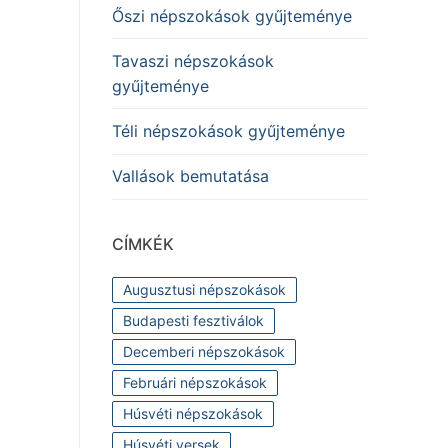
Őszi népszokások gyűjteménye
Tavaszi népszokások
gyűjteménye
Téli népszokások gyűjteménye
Vallások bemutatása
CÍMKÉK
Augusztusi népszokások
Budapesti fesztiválok
Decemberi népszokások
Februári népszokások
Húsvéti népszokások
Húsvéti versek