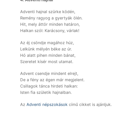
Adventi hajnal szürke ködén,
Remény ragyog a gyertyák ölén.
Hit, mely áttör minden határon,
Halkan szól: Karácsony, várlak!
Az éj csöndje magához húz,
Lelkünk mélyén béke az úr.
Hó alatt pihen minden bánat,
Szeretet kísér most utamat.
Advent csendje mindent elrejt,
De a fény az égen már megjelent.
Csillagok tánca hirdeti halkan:
Isten fia születik hajnalban.
Az
Adventi népszokások
című cikket is ajánljuk.