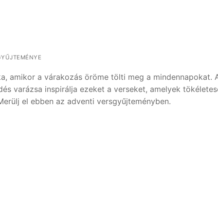
GYŰJTEMÉNYE
ka, amikor a várakozás öröme tölti meg a mindennapokat. 
és varázsa inspirálja ezeket a verseket, amelyek tökélete
erülj el ebben az adventi versgyűjteményben.