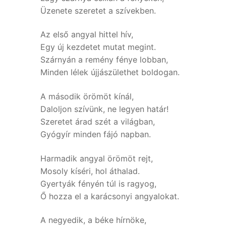
Üzenete szeretet a szívekben.
Az első angyal hittel hív,
Egy új kezdetet mutat megint.
Szárnyán a remény fénye lobban,
Minden lélek újjászülethet boldogan.
A második örömöt kínál,
Daloljon szívünk, ne legyen határ!
Szeretet árad szét a világban,
Gyógyír minden fájó napban.
Harmadik angyal örömöt rejt,
Mosoly kíséri, hol áthalad.
Gyertyák fényén túl is ragyog,
Ő hozza el a karácsonyi angyalokat.
A negyedik, a béke hírnöke,