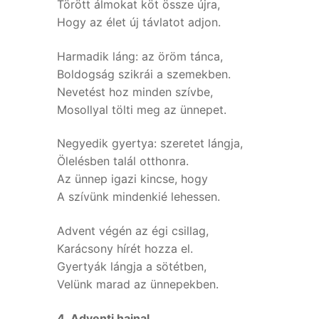
Törött álmokat köt össze újra,
Hogy az élet új távlatot adjon.
Harmadik láng: az öröm tánca,
Boldogság szikrái a szemekben.
Nevetést hoz minden szívbe,
Mosollyal tölti meg az ünnepet.
Negyedik gyertya: szeretet lángja,
Ölelésben talál otthonra.
Az ünnep igazi kincse, hogy
A szívünk mindenkié lehessen.
Advent végén az égi csillag,
Karácsony hírét hozza el.
Gyertyák lángja a sötétben,
Velünk marad az ünnepekben.
4. Adventi hajnal