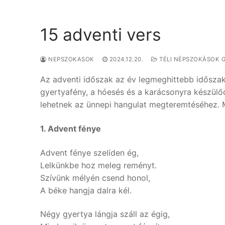
15 adventi vers
NEPSZOKASOK
2024.12.20.
TÉLI NÉPSZOKÁSOK 
Az adventi időszak az év legmeghittebb idősza
gyertyafény, a hóesés és a karácsonyra készülőd
lehetnek az ünnepi hangulat megteremtéséhez. M
1. Advent fénye
Advent fénye szelíden ég,
Lelkünkbe hoz meleg reményt.
Szívünk mélyén csend honol,
A béke hangja dalra kél.
Négy gyertya lángja száll az égig,