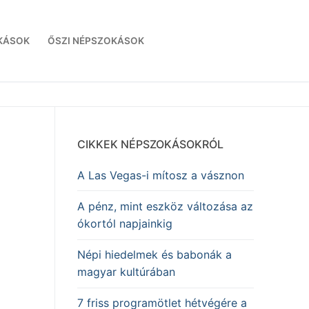
KÁSOK
ŐSZI NÉPSZOKÁSOK
CIKKEK NÉPSZOKÁSOKRÓL
A Las Vegas-i mítosz a vásznon
A pénz, mint eszköz változása az
ókortól napjainkig
Népi hiedelmek és babonák a
magyar kultúrában
7 friss programötlet hétvégére a