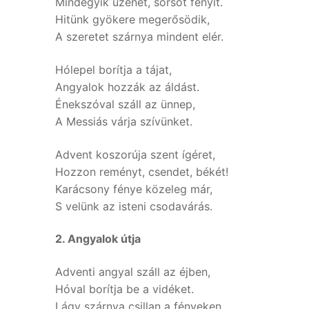
Mindegyik üzenet, sorsot fényít.
Hitünk gyökere megerősödik,
A szeretet szárnya mindent elér.
Hólepel borítja a tájat,
Angyalok hozzák az áldást.
Énekszóval száll az ünnep,
A Messiás várja szívünket.
Advent koszorúja szent ígéret,
Hozzon reményt, csendet, békét!
Karácsony fénye közeleg már,
S velünk az isteni csodavárás.
2. Angyalok útja
Adventi angyal száll az éjben,
Hóval borítja be a vidéket.
Lágy szárnya csillan a fényeken,