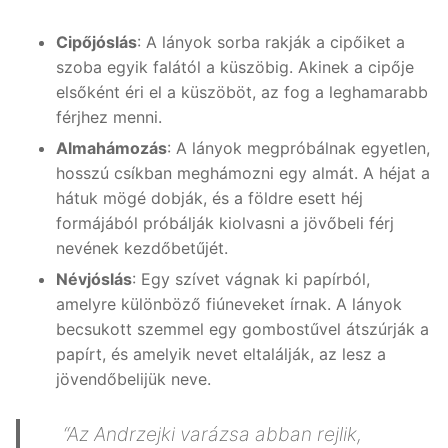
Cipőjóslás
: A lányok sorba rakják a cipőiket a
szoba egyik falától a küszöbig. Akinek a cipője
elsőként éri el a küszöböt, az fog a leghamarabb
férjhez menni.
Almahámozás
: A lányok megpróbálnak egyetlen,
hosszú csíkban meghámozni egy almát. A héjat a
hátuk mögé dobják, és a földre esett héj
formájából próbálják kiolvasni a jövőbeli férj
nevének kezdőbetűjét.
Névjóslás
: Egy szívet vágnak ki papírból,
amelyre különböző fiúneveket írnak. A lányok
becsukott szemmel egy gombostűvel átszúrják a
papírt, és amelyik nevet eltalálják, az lesz a
jövendőbelijük neve.
“Az Andrzejki varázsa abban rejlik,