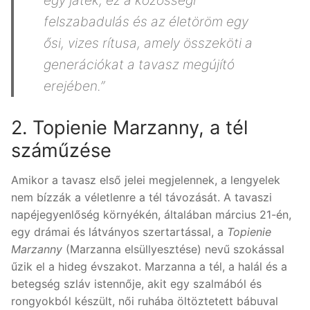
egy játék; ez a közösségi
felszabadulás és az életöröm egy
ősi, vizes rítusa, amely összeköti a
generációkat a tavasz megújító
erejében.”
2. Topienie Marzanny, a tél
száműzése
Amikor a tavasz első jelei megjelennek, a lengyelek
nem bízzák a véletlenre a tél távozását. A tavaszi
napéjegyenlőség környékén, általában március 21-én,
egy drámai és látványos szertartással, a
Topienie
Marzanny
(Marzanna elsüllyesztése) nevű szokással
űzik el a hideg évszakot. Marzanna a tél, a halál és a
betegség szláv istennője, akit egy szalmából és
rongyokból készült, női ruhába öltöztetett bábuval