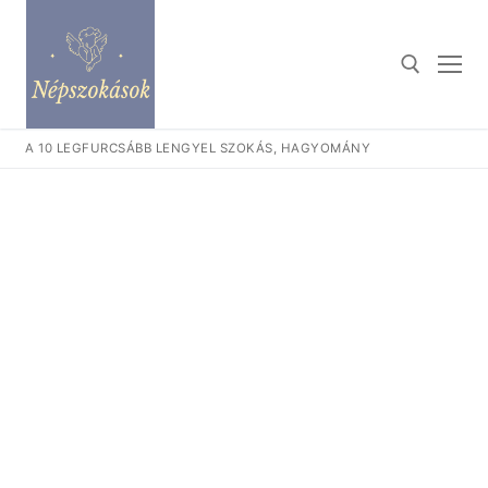
Ugrás
a
tartalomra
A 10 LEGFURCSÁBB LENGYEL SZOKÁS, HAGYOMÁNY
Keresése: