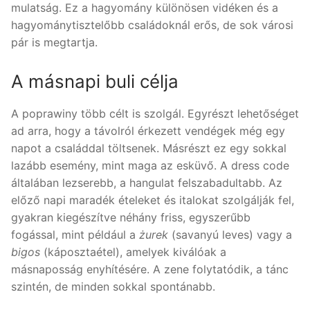
mulatság. Ez a hagyomány különösen vidéken és a
hagyománytisztelőbb családoknál erős, de sok városi
pár is megtartja.
A másnapi buli célja
A poprawiny több célt is szolgál. Egyrészt lehetőséget
ad arra, hogy a távolról érkezett vendégek még egy
napot a családdal töltsenek. Másrészt ez egy sokkal
lazább esemény, mint maga az esküvő. A dress code
általában lezserebb, a hangulat felszabadultabb. Az
előző napi maradék ételeket és italokat szolgálják fel,
gyakran kiegészítve néhány friss, egyszerűbb
fogással, mint például a
żurek
(savanyú leves) vagy a
bigos
(káposztaétel), amelyek kiválóak a
másnaposság enyhítésére. A zene folytatódik, a tánc
szintén, de minden sokkal spontánabb.