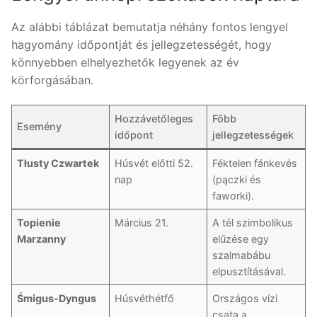
Az alábbi táblázat bemutatja néhány fontos lengyel
hagyomány időpontját és jellegzetességét, hogy
könnyebben elhelyezhetők legyenek az év
körforgásában.
Hozzávetőleges
Főbb
Esemény
időpont
jellegzetességek
Tłusty Czwartek
Húsvét előtti 52.
Féktelen fánkevés
nap
(pączki és
faworki).
Topienie
Március 21.
A tél szimbolikus
Marzanny
elűzése egy
szalmabábu
elpusztításával.
Śmigus-Dyngus
Húsvéthétfő
Országos vízi
csata a