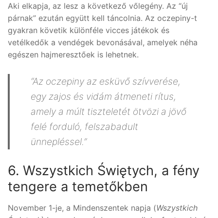
Aki elkapja, az lesz a következő vőlegény. Az “új
párnak” ezután együtt kell táncolnia. Az oczepiny-t
gyakran követik különféle vicces játékok és
vetélkedők a vendégek bevonásával, amelyek néha
egészen hajmeresztőek is lehetnek.
“Az oczepiny az esküvő szívverése,
egy zajos és vidám átmeneti rítus,
amely a múlt tiszteletét ötvözi a jövő
felé forduló, felszabadult
ünnepléssel.”
6. Wszystkich Świętych, a fény
tengere a temetőkben
November 1-je, a Mindenszentek napja (
Wszystkich