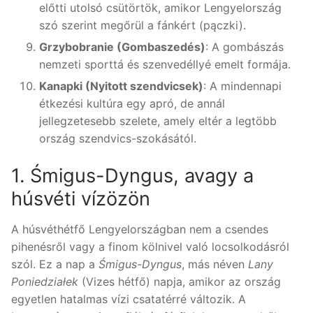
előtti utolsó csütörtök, amikor Lengyelország
szó szerint megőrül a fánkért (pączki).
Grzybobranie (Gombaszedés)
: A gombászás
nemzeti sporttá és szenvedéllyé emelt formája.
Kanapki (Nyitott szendvicsek)
: A mindennapi
étkezési kultúra egy apró, de annál
jellegzetesebb szelete, amely eltér a legtöbb
ország szendvics-szokásától.
1. Śmigus-Dyngus, avagy a
húsvéti vízözön
A húsvéthétfő Lengyelországban nem a csendes
pihenésről vagy a finom kölnivel való locsolkodásról
szól. Ez a nap a
Śmigus-Dyngus
, más néven
Lany
Poniedziałek
(Vizes hétfő) napja, amikor az ország
egyetlen hatalmas vízi csatatérré változik. A