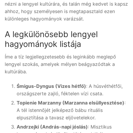
nézni a lengyel kultúrára, és talán még kedvet is kapsz
ahhoz, hogy személyesen is megtapasztald ezen
különleges hagyományok varázsát.
A legkülönösebb lengyel
hagyományok listája
Íme a tíz legjellegzetesebb és leginkább meglepő
lengyel szokás, amelyek mélyen beágyazódtak a
kultúrába.
Śmigus-Dyngus (Vizes hétfő)
: A húsvéthétfői,
országszerte zajló, féktelen vízi csata.
Topienie Marzanny (Marzanna elsüllyesztése)
:
A tél istennőjét jelképező bábu rituális
elpusztítása a tavasz eljövetelekor.
Andrzejki (András-napi jóslás)
: Misztikus