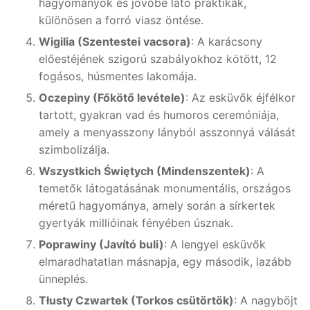
hagyományok és jövőbe látó praktikák,
különösen a forró viasz öntése.
Wigilia (Szentestei vacsora)
: A karácsony
előestéjének szigorú szabályokhoz kötött, 12
fogásos, húsmentes lakomája.
Oczepiny (Főkötő levétele)
: Az esküvők éjfélkor
tartott, gyakran vad és humoros ceremóniája,
amely a menyasszony lányból asszonnyá válását
szimbolizálja.
Wszystkich Świętych (Mindenszentek)
: A
temetők látogatásának monumentális, országos
méretű hagyománya, amely során a sírkertek
gyertyák millióinak fényében úsznak.
Poprawiny (Javító buli)
: A lengyel esküvők
elmaradhatatlan másnapja, egy második, lazább
ünneplés.
Tłusty Czwartek (Torkos csütörtök)
: A nagyböjt