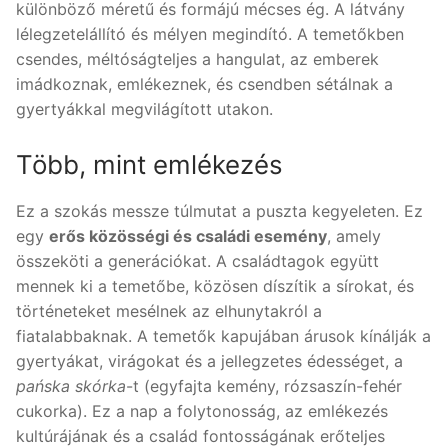
különböző méretű és formájú mécses ég. A látvány
lélegzetelállító és mélyen megindító. A temetőkben
csendes, méltóságteljes a hangulat, az emberek
imádkoznak, emlékeznek, és csendben sétálnak a
gyertyákkal megvilágított utakon.
Több, mint emlékezés
Ez a szokás messze túlmutat a puszta kegyeleten. Ez
egy
erős közösségi és családi esemény
, amely
összeköti a generációkat. A családtagok együtt
mennek ki a temetőbe, közösen díszítik a sírokat, és
történeteket mesélnek az elhunytakról a
fiatalabbaknak. A temetők kapujában árusok kínálják a
gyertyákat, virágokat és a jellegzetes édességet, a
pańska skórka
-t (egyfajta kemény, rózsaszín-fehér
cukorka). Ez a nap a folytonosság, az emlékezés
kultúrájának és a család fontosságának erőteljes