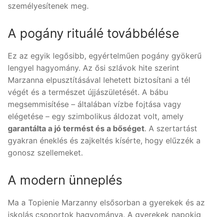
személyesítenek meg.
A pogány rituálé továbbélése
Ez az egyik legősibb, egyértelműen pogány gyökerű
lengyel hagyomány. Az ősi szlávok hite szerint
Marzanna elpusztításával lehetett biztosítani a tél
végét és a természet újjászületését. A bábu
megsemmisítése – általában vízbe fojtása vagy
elégetése – egy szimbolikus áldozat volt, amely
garantálta a jó termést és a bőséget
. A szertartást
gyakran éneklés és zajkeltés kísérte, hogy elűzzék a
gonosz szellemeket.
A modern ünneplés
Ma a Topienie Marzanny elsősorban a gyerekek és az
iskolás csoportok hagyománya. A gyerekek napokig