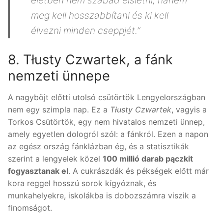
meg kell hosszabbítani és ki kell
élvezni minden cseppjét.”
8. Tłusty Czwartek, a fánk
nemzeti ünnepe
A nagyböjt előtti utolsó csütörtök Lengyelországban
nem egy szimpla nap. Ez a
Tłusty Czwartek
, vagyis a
Torkos Csütörtök, egy nem hivatalos nemzeti ünnep,
amely egyetlen dologról szól: a fánkról. Ezen a napon
az egész ország fánklázban ég, és a statisztikák
szerint a lengyelek közel
100 millió darab pączkit
fogyasztanak el
. A cukrászdák és pékségek előtt már
kora reggel hosszú sorok kígyóznak, és
munkahelyekre, iskolákba is dobozszámra viszik a
finomságot.