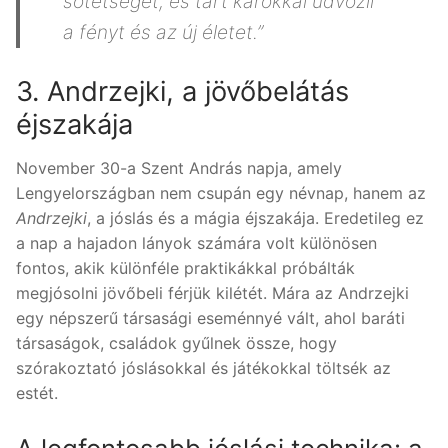
sötétséget, és tárt karokkal üdvözli
a fényt és az új életet.”
3. Andrzejki, a jövőbelátás
éjszakája
November 30-a Szent András napja, amely
Lengyelországban nem csupán egy névnap, hanem az
Andrzejki
, a jóslás és a mágia éjszakája. Eredetileg ez
a nap a hajadon lányok számára volt különösen
fontos, akik különféle praktikákkal próbálták
megjósolni jövőbeli férjük kilétét. Mára az Andrzejki
egy népszerű társasági eseménnyé vált, ahol baráti
társaságok, családok gyűlnek össze, hogy
szórakoztató jóslásokkal és játékokkal töltsék az
estét.