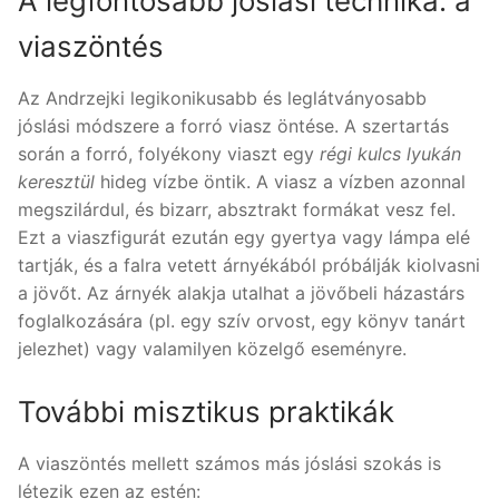
A legfontosabb jóslási technika: a
viaszöntés
Az Andrzejki legikonikusabb és leglátványosabb
jóslási módszere a forró viasz öntése. A szertartás
során a forró, folyékony viaszt egy
régi kulcs lyukán
keresztül
hideg vízbe öntik. A viasz a vízben azonnal
megszilárdul, és bizarr, absztrakt formákat vesz fel.
Ezt a viaszfigurát ezután egy gyertya vagy lámpa elé
tartják, és a falra vetett árnyékából próbálják kiolvasni
a jövőt. Az árnyék alakja utalhat a jövőbeli házastárs
foglalkozására (pl. egy szív orvost, egy könyv tanárt
jelezhet) vagy valamilyen közelgő eseményre.
További misztikus praktikák
A viaszöntés mellett számos más jóslási szokás is
létezik ezen az estén: