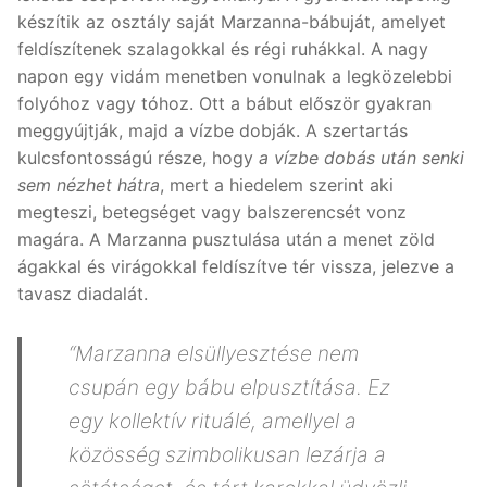
készítik az osztály saját Marzanna-bábuját, amelyet
feldíszítenek szalagokkal és régi ruhákkal. A nagy
napon egy vidám menetben vonulnak a legközelebbi
folyóhoz vagy tóhoz. Ott a bábut először gyakran
meggyújtják, majd a vízbe dobják. A szertartás
kulcsfontosságú része, hogy
a vízbe dobás után senki
sem nézhet hátra
, mert a hiedelem szerint aki
megteszi, betegséget vagy balszerencsét vonz
magára. A Marzanna pusztulása után a menet zöld
ágakkal és virágokkal feldíszítve tér vissza, jelezve a
tavasz diadalát.
“Marzanna elsüllyesztése nem
csupán egy bábu elpusztítása. Ez
egy kollektív rituálé, amellyel a
közösség szimbolikusan lezárja a