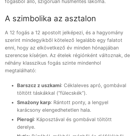
fogásból álló, szigorúan húsmentes lakoma.
A szimbolika az asztalon
A 12 fogás a 12 apostolt jelképezi, és a hagyomány
szerint mindegyikből kötelező legalább egy falatot
enni, hogy az elkövetkező év minden hónapjában
szerencse kísérjen. Az ételek régiónként változnak, de
néhány klasszikus fogás szinte mindenhol
megtalálható:
Barszcz z uszkami
: Céklaleves apró, gombával
töltött táskákkal (“fülecskék”).
Smażony karp
: Rántott ponty, a lengyel
karácsony elengedhetetlen hala.
Pierogi
: Káposztával és gombával töltött
derelye.