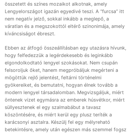
összetett és színes mozaikot alkotnak, amely
Lengyelországot igazán egyedivé teszi. A “furcsa” itt
nem negatív jelző, sokkal inkább a meglepő, a
váratlan és a megszokottól eltérő szinonimája, amely
kíváncsiságot ébreszt.
Ebben az átfogó összeállításban egy utazásra hívunk,
hogy felfedezzük a legérdekesebb és leginkább
elgondolkodtató lengyel szokásokat. Nem csupán
felsoroljuk őket, hanem megpróbáljuk megérteni a
mögöttük rejlő jelentést, feltárni történelmi
gyökereiket, és bemutatni, hogyan élnek tovább a
modern lengyel társadalomban. Megvizsgáljuk, miért
öntenek vizet egymásra az emberek húsvétkor, miért
süllyesztenek el egy szalmabábut a tavasz
köszöntésére, és miért kerül egy plusz teríték a
karácsonyi asztalra. Készülj fel egy mélyreható
betekintésre, amely után egészen más szemmel fogsz