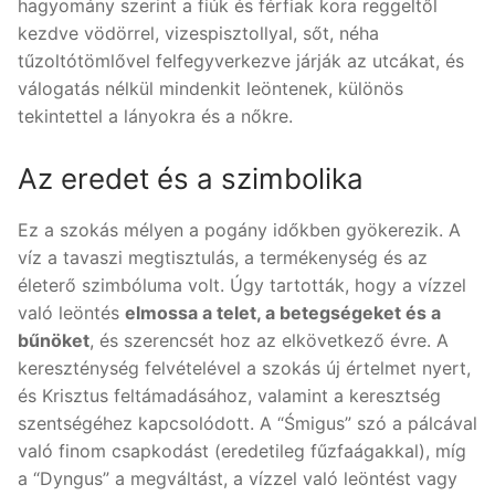
hagyomány szerint a fiúk és férfiak kora reggeltől
kezdve vödörrel, vizespisztollyal, sőt, néha
tűzoltótömlővel felfegyverkezve járják az utcákat, és
válogatás nélkül mindenkit leöntenek, különös
tekintettel a lányokra és a nőkre.
Az eredet és a szimbolika
Ez a szokás mélyen a pogány időkben gyökerezik. A
víz a tavaszi megtisztulás, a termékenység és az
életerő szimbóluma volt. Úgy tartották, hogy a vízzel
való leöntés
elmossa a telet, a betegségeket és a
bűnöket
, és szerencsét hoz az elkövetkező évre. A
kereszténység felvételével a szokás új értelmet nyert,
és Krisztus feltámadásához, valamint a keresztség
szentségéhez kapcsolódott. A “Śmigus” szó a pálcával
való finom csapkodást (eredetileg fűzfaágakkal), míg
a “Dyngus” a megváltást, a vízzel való leöntést vagy