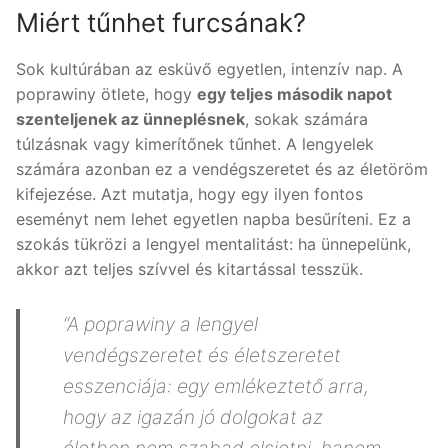
Miért tűnhet furcsának?
Sok kultúrában az esküvő egyetlen, intenzív nap. A
poprawiny ötlete, hogy
egy teljes második napot
szenteljenek az ünneplésnek
, sokak számára
túlzásnak vagy kimerítőnek tűnhet. A lengyelek
számára azonban ez a vendégszeretet és az életöröm
kifejezése. Azt mutatja, hogy egy ilyen fontos
eseményt nem lehet egyetlen napba besűríteni. Ez a
szokás tükrözi a lengyel mentalitást: ha ünnepelünk,
akkor azt teljes szívvel és kitartással tesszük.
“A poprawiny a lengyel
vendégszeretet és életszeretet
esszenciája: egy emlékeztető arra,
hogy az igazán jó dolgokat az
életben nem szabad elsietni, hanem