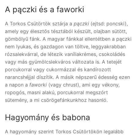
A pączki és a faworki
A Torkos Csütörtök sztárja a
pączki
(ejtsd: poncski),
amely egy élesztős tésztából készült, olajban sütött,
gömbölyű fánk. A magyar fánkkal ellentétben a pączki
nem lyukas, és gazdagon van töltve, leggyakrabban
rózsalekvárral, de létezik vaníliakrémes, csokoládés
vagy más gyümölcslekváros változata is. A tetejét
porcukorral vagy cukormázzal és kandírozott
narancshéjjal díszítik. A másik népszerű édesség ezen
a napon a
faworki
(vagy chrust), ami egy vékony,
ropogós, masni alakú, porcukorral megszórt
sütemény, a mi csörögefánkunkhoz hasonló.
Hagyomány és babona
A hagyomány szerint Torkos Csütörtökön legalább