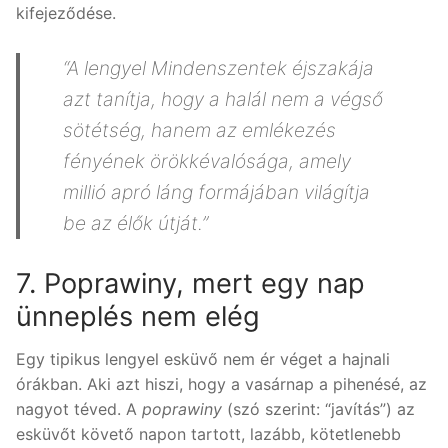
kifejeződése.
“A lengyel Mindenszentek éjszakája
azt tanítja, hogy a halál nem a végső
sötétség, hanem az emlékezés
fényének örökkévalósága, amely
millió apró láng formájában világítja
be az élők útját.”
7. Poprawiny, mert egy nap
ünneplés nem elég
Egy tipikus lengyel esküvő nem ér véget a hajnali
órákban. Aki azt hiszi, hogy a vasárnap a pihenésé, az
nagyot téved. A
poprawiny
(szó szerint: “javítás”) az
esküvőt követő napon tartott, lazább, kötetlenebb