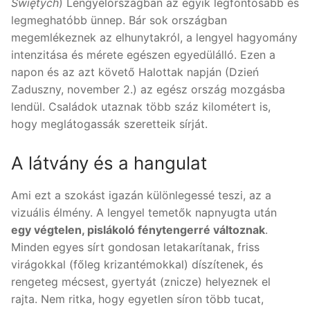
Świętych
) Lengyelországban az egyik legfontosabb és
legmeghatóbb ünnep. Bár sok országban
megemlékeznek az elhunytakról, a lengyel hagyomány
intenzitása és mérete egészen egyedülálló. Ezen a
napon és az azt követő Halottak napján (Dzień
Zaduszny, november 2.) az egész ország mozgásba
lendül. Családok utaznak több száz kilométert is,
hogy meglátogassák szeretteik sírját.
A látvány és a hangulat
Ami ezt a szokást igazán különlegessé teszi, az a
vizuális élmény. A lengyel temetők napnyugta után
egy végtelen, pislákoló fénytengerré változnak
.
Minden egyes sírt gondosan letakarítanak, friss
virágokkal (főleg krizantémokkal) díszítenek, és
rengeteg mécsest, gyertyát (znicze) helyeznek el
rajta. Nem ritka, hogy egyetlen síron több tucat,