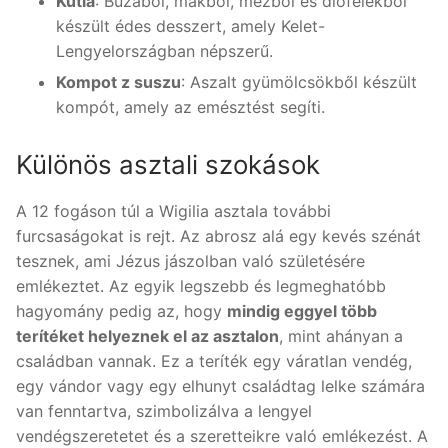
Kutia
: Búzából, mákból, mézből és diófélékből
készült édes desszert, amely Kelet-
Lengyelországban népszerű.
Kompot z suszu
: Aszalt gyümölcsökből készült
kompót, amely az emésztést segíti.
Különös asztali szokások
A 12 fogáson túl a Wigilia asztala további
furcsaságokat is rejt. Az abrosz alá egy kevés szénát
tesznek, ami Jézus jászolban való születésére
emlékeztet. Az egyik legszebb és legmeghatóbb
hagyomány pedig az, hogy
mindig eggyel több
terítéket helyeznek el az asztalon
, mint ahányan a
családban vannak. Ez a teríték egy váratlan vendég,
egy vándor vagy egy elhunyt családtag lelke számára
van fenntartva, szimbolizálva a lengyel
vendégszeretetet és a szeretteikre való emlékezést. A