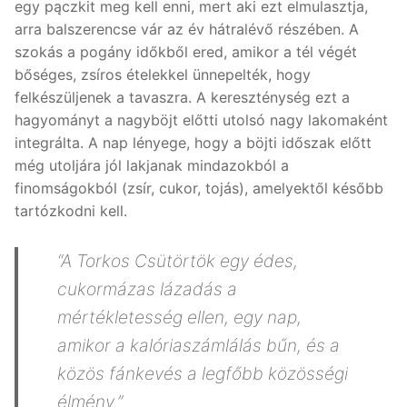
egy pączkit meg kell enni, mert aki ezt elmulasztja,
arra balszerencse vár az év hátralévő részében. A
szokás a pogány időkből ered, amikor a tél végét
bőséges, zsíros ételekkel ünnepelték, hogy
felkészüljenek a tavaszra. A kereszténység ezt a
hagyományt a nagyböjt előtti utolsó nagy lakomaként
integrálta. A nap lényege, hogy a böjti időszak előtt
még utoljára jól lakjanak mindazokból a
finomságokból (zsír, cukor, tojás), amelyektől később
tartózkodni kell.
“A Torkos Csütörtök egy édes,
cukormázas lázadás a
mértékletesség ellen, egy nap,
amikor a kalóriaszámlálás bűn, és a
közös fánkevés a legfőbb közösségi
élmény.”