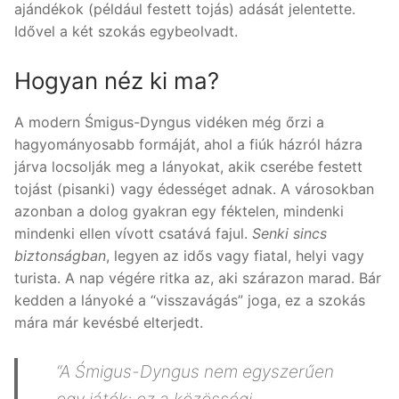
ajándékok (például festett tojás) adását jelentette.
Idővel a két szokás egybeolvadt.
Hogyan néz ki ma?
A modern Śmigus-Dyngus vidéken még őrzi a
hagyományosabb formáját, ahol a fiúk házról házra
járva locsolják meg a lányokat, akik cserébe festett
tojást (pisanki) vagy édességet adnak. A városokban
azonban a dolog gyakran egy féktelen, mindenki
mindenki ellen vívott csatává fajul.
Senki sincs
biztonságban
, legyen az idős vagy fiatal, helyi vagy
turista. A nap végére ritka az, aki szárazon marad. Bár
kedden a lányoké a “visszavágás” joga, ez a szokás
mára már kevésbé elterjedt.
“A Śmigus-Dyngus nem egyszerűen