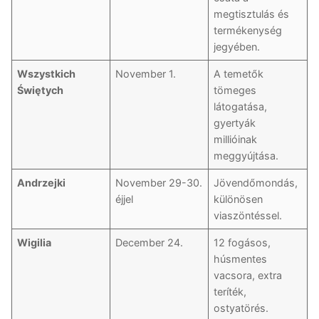
megtisztulás és
termékenység
jegyében.
Wszystkich
November 1.
A temetők
Świętych
tömeges
látogatása,
gyertyák
millióinak
meggyújtása.
Andrzejki
November 29-30.
Jövendőmondás,
éjjel
különösen
viaszöntéssel.
Wigilia
December 24.
12 fogásos,
húsmentes
vacsora, extra
teríték,
ostyatörés.