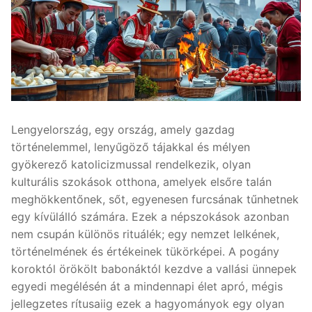
Lengyelország, egy ország, amely gazdag
történelemmel, lenyűgöző tájakkal és mélyen
gyökerező katolicizmussal rendelkezik, olyan
kulturális szokások otthona, amelyek elsőre talán
meghökkentőnek, sőt, egyenesen furcsának tűnhetnek
egy kívülálló számára. Ezek a népszokások azonban
nem csupán különös rituálék; egy nemzet lelkének,
történelmének és értékeinek tükörképei. A pogány
koroktól örökölt babonáktól kezdve a vallási ünnepek
egyedi megélésén át a mindennapi élet apró, mégis
jellegzetes rítusaiig ezek a hagyományok egy olyan