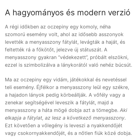
A hagyományos és modern verzió
A régi időkben az oczepiny egy komoly, néha
szomorú esemény volt, ahol az idősebb asszonyok
levették a menyasszony fátylát, levágták a haját, és
feltették rá a főkötőt, jelezve új státuszát. A
menyasszony gyakran “védekezett”, próbált elszökni,
ezzel is szimbolizálva a lánykorától való nehéz búcsút.
Ma az oczepiny egy vidám, játékokkal és nevetéssel
teli esemény. Éjfélkor a menyasszony leül egy székre,
a hajadon lányok pedig körbeállják. A vőfély vagy a
zenekar segítségével leveszik a fátylát, majd a
menyasszony a háta mögé dobja azt a tömegbe.
Aki
elkapja a fátylat, az lesz a következő menyasszony
.
Ezt követően a vőlegény is leveszi a nyakkendőjét
vagy csokornyakkendőjét, és a nőtlen fiúk közé dobja.