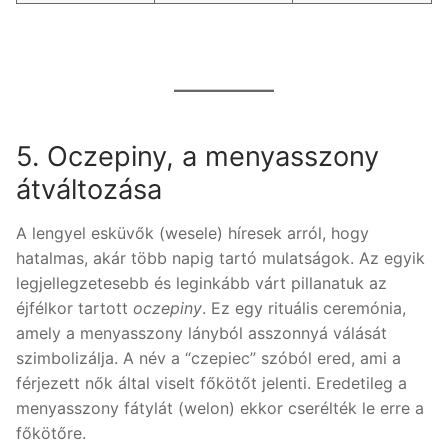
5. Oczepiny, a menyasszony
átváltozása
A lengyel esküvők (wesele) híresek arról, hogy
hatalmas, akár több napig tartó mulatságok. Az egyik
legjellegzetesebb és leginkább várt pillanatuk az
éjfélkor tartott
oczepiny
. Ez egy rituális ceremónia,
amely a menyasszony lányból asszonnyá válását
szimbolizálja. A név a “czepiec” szóból ered, ami a
férjezett nők által viselt főkötőt jelenti. Eredetileg a
menyasszony fátylát (welon) ekkor cserélték le erre a
főkötőre.