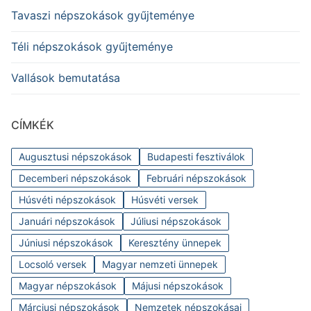
Tavaszi népszokások gyűjteménye
Téli népszokások gyűjteménye
Vallások bemutatása
CÍMKÉK
Augusztusi népszokások
Budapesti fesztiválok
Decemberi népszokások
Februári népszokások
Húsvéti népszokások
Húsvéti versek
Januári népszokások
Júliusi népszokások
Júniusi népszokások
Keresztény ünnepek
Locsoló versek
Magyar nemzeti ünnepek
Magyar népszokások
Májusi népszokások
Márciusi népszokások
Nemzetek népszokásai