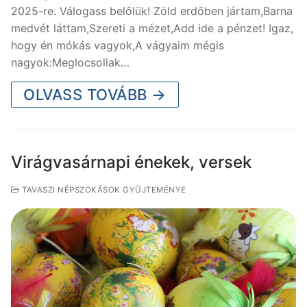
2025-re. Válogass belőlük! Zöld erdőben jártam,Barna
medvét láttam,Szereti a mézet,Add ide a pénzet! Igaz,
hogy én mókás vagyok,A vágyaim mégis
nagyok:Meglocsollak…
OLVASS TOVÁBB →
Virágvasárnapi énekek, versek
TAVASZI NÉPSZOKÁSOK GYŰJTEMÉNYE