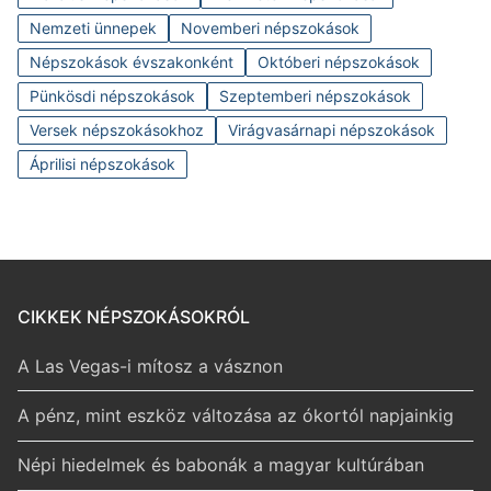
Nemzeti ünnepek
Novemberi népszokások
Népszokások évszakonként
Októberi népszokások
Pünkösdi népszokások
Szeptemberi népszokások
Versek népszokásokhoz
Virágvasárnapi népszokások
Áprilisi népszokások
CIKKEK NÉPSZOKÁSOKRÓL
A Las Vegas-i mítosz a vásznon
A pénz, mint eszköz változása az ókortól napjainkig
Népi hiedelmek és babonák a magyar kultúrában