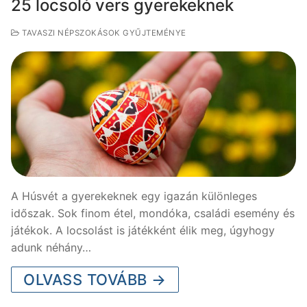
25 locsoló vers gyerekeknek
TAVASZI NÉPSZOKÁSOK GYŰJTEMÉNYE
A Húsvét a gyerekeknek egy igazán különleges
időszak. Sok finom étel, mondóka, családi esemény és
játékok. A locsolást is játékként élik meg, úgyhogy
adunk néhány…
OLVASS TOVÁBB →