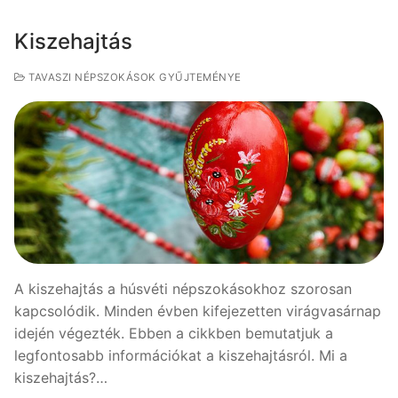
Kiszehajtás
TAVASZI NÉPSZOKÁSOK GYŰJTEMÉNYE
A kiszehajtás a húsvéti népszokásokhoz szorosan
kapcsolódik. Minden évben kifejezetten virágvasárnap
idején végezték. Ebben a cikkben bemutatjuk a
legfontosabb információkat a kiszehajtásról. Mi a
kiszehajtás?…