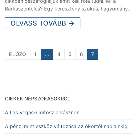
cikkben összefoglaljuk amit kell róla tudni. Mi a
Barkaszentelés? Egy keresztény szokás, hagyomány…
OLVASS TOVÁBB →
Bejegyzések
ELŐZŐ
1
…
4
5
6
7
lapozása
CIKKEK NÉPSZOKÁSOKRÓL
A Las Vegas-i mítosz a vásznon
A pénz, mint eszköz változása az ókortól napjainkig