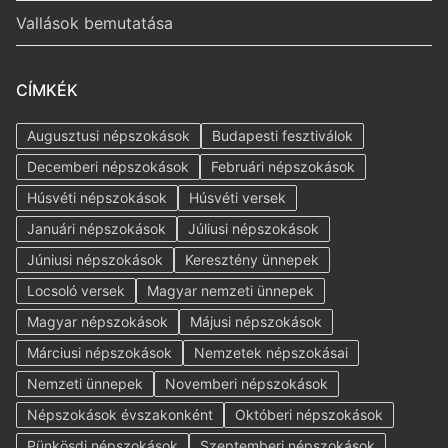
Vallások bemutatása
CÍMKÉK
Augusztusi népszokások
Budapesti fesztiválok
Decemberi népszokások
Februári népszokások
Húsvéti népszokások
Húsvéti versek
Januári népszokások
Júliusi népszokások
Júniusi népszokások
Keresztény ünnepek
Locsoló versek
Magyar nemzeti ünnepek
Magyar népszokások
Májusi népszokások
Márciusi népszokások
Nemzetek népszokásai
Nemzeti ünnepek
Novemberi népszokások
Népszokások évszakonként
Októberi népszokások
Pünkösdi népszokások
Szeptemberi népszokások