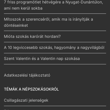
7 friss programötlet hétvégére a Nyugat-Dunántúlon,
ami nem kerül sokba
Mítoszok a szerencséről, amik ma is irányítják a
döntéseinket
Mióta szokás karórát hordani?
A 10 legviccesebb szokás, hagyomány a nagyvilágból
Szent Valentin és a Valentin nap szokása
Adatkezelési tájékoztató
TÉMÁK A NÉPSZOKÁSOKRÓL
Csillagászati jelenségek