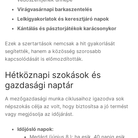
Virágvasárnapi barkaszentelés
Lelkigyakorlatok és keresztjáró napok
Kántálás és pásztorjátékok karácsonykor
Ezek a szertartások nemcsak a hit gyakorlását
segítették, hanem a közösség szorosabb
kapcsolódását is előmozdították.
Hétköznapi szokások és
gazdasági naptár
A mezőgazdasági munka ciklusaihoz igazodva sok
népszokás célja az volt, hogy biztosítsa a jó termést
vagy megjósolja az időjárást.
Időjósló napok:
Medárd (június 8.): ha esik, 40 napig esik