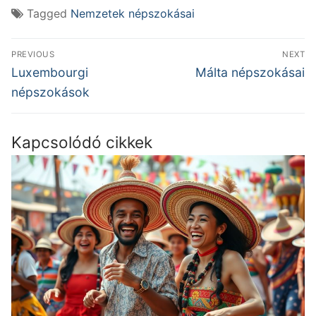
Tagged
Nemzetek népszokásai
Bejegyzés
PREVIOUS
NEXT
navigáció
Previous
Next
Luxembourgi
Málta népszokásai
post:
post:
népszokások
Kapcsolódó cikkek