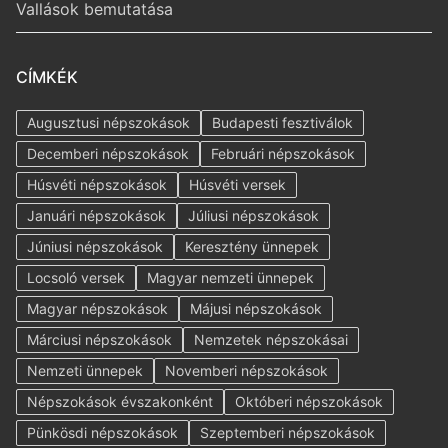
Vallások bemutatása
CÍMKÉK
Augusztusi népszokások
Budapesti fesztiválok
Decemberi népszokások
Februári népszokások
Húsvéti népszokások
Húsvéti versek
Januári népszokások
Júliusi népszokások
Júniusi népszokások
Keresztény ünnepek
Locsoló versek
Magyar nemzeti ünnepek
Magyar népszokások
Májusi népszokások
Márciusi népszokások
Nemzetek népszokásai
Nemzeti ünnepek
Novemberi népszokások
Népszokások évszakonként
Októberi népszokások
Pünkösdi népszokások
Szeptemberi népszokások