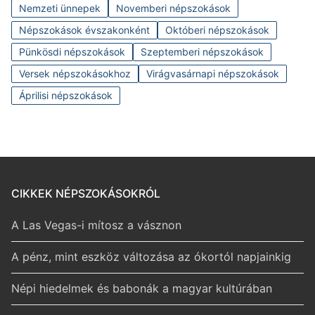
Nemzeti ünnepek
Novemberi népszokások
Népszokások évszakonként
Októberi népszokások
Pünkösdi népszokások
Szeptemberi népszokások
Versek népszokásokhoz
Virágvasárnapi népszokások
Áprilisi népszokások
CIKKEK NÉPSZOKÁSOKRÓL
A Las Vegas-i mítosz a vásznon
A pénz, mint eszköz változása az ókortól napjainkig
Népi hiedelmek és babonák a magyar kultúrában