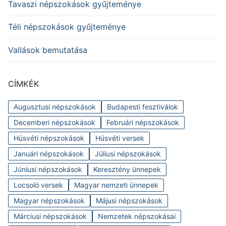
Tavaszi népszokások gyűjteménye
Téli népszokások gyűjteménye
Vallások bemutatása
CÍMKÉK
Augusztusi népszokások
Budapesti fesztiválok
Decemberi népszokások
Februári népszokások
Húsvéti népszokások
Húsvéti versek
Januári népszokások
Júliusi népszokások
Júniusi népszokások
Keresztény ünnepek
Locsoló versek
Magyar nemzeti ünnepek
Magyar népszokások
Májusi népszokások
Márciusi népszokások
Nemzetek népszokásai