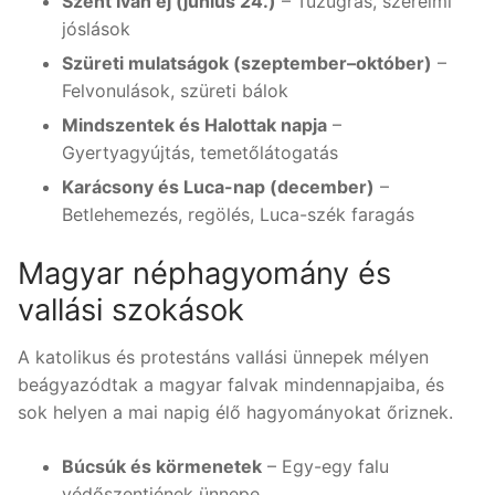
Szent Iván éj (június 24.)
– Tűzugrás, szerelmi
jóslások
Szüreti mulatságok (szeptember–október)
–
Felvonulások, szüreti bálok
Mindszentek és Halottak napja
–
Gyertyagyújtás, temetőlátogatás
Karácsony és Luca-nap (december)
–
Betlehemezés, regölés, Luca-szék faragás
Magyar néphagyomány és
vallási szokások
A katolikus és protestáns vallási ünnepek mélyen
beágyazódtak a magyar falvak mindennapjaiba, és
sok helyen a mai napig élő hagyományokat őriznek.
Búcsúk és körmenetek
– Egy-egy falu
védőszentjének ünnepe