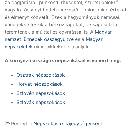
zöldágjárásról, pünkösdi rítusokról, szüreti bálokról
vagy karácsonyi betlehemezésről – mind-mind értéket
és élményt közvetít. Ezek a hagyományok nemcsak
ünnepekké teszik a hétköznapokat, de kapcsolatot
teremtenek a múlttal és egymással is. A
Magyar
nemzeti ünnepek összegyűjtve
és a
Magyar
népviseletek
című cikkeket is ajánljuk.
A környező országok népszokásait is ismerd meg:
Osztrák népszokások
Horvát népszokások
Szlovén népszokások
Szlovák népszokások
Posted in
Népszokások tájegységenként