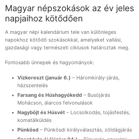
Magyar népszokások az év jeles
napjaihoz kötődően
A magyar népi kalendárium tele van különleges
napokhoz kötődő szokásokkal, amelyeket vallási,
gazdasági vagy természeti ciklusok határoztak meg.
Fontosabb ünnepek és hagyományok:
Vízkereszt (január 6.)
– Háromkirály-járás,
házszentelés
Farsang és Húshagyókedd
– Busójárás
Mohácson, álarcos felvonulások
Nagyböjt és Húsvét
– Locsolkodás, tojásfestés,
komatálküldés
Pünkösd
– Pünkösdi királyválasztás, zöldágjárás