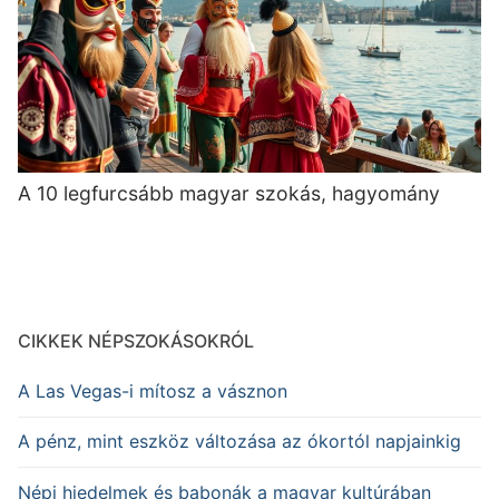
A 10 legfurcsább magyar szokás, hagyomány
CIKKEK NÉPSZOKÁSOKRÓL
A Las Vegas-i mítosz a vásznon
A pénz, mint eszköz változása az ókortól napjainkig
Népi hiedelmek és babonák a magyar kultúrában