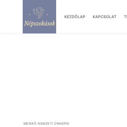
Ugrás
a
KEZDŐLAP
KAPCSOLAT
T
tartalomra
MEXIKÓ NEMZETI ÜNNEPEI