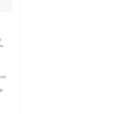
y
e.
ott
g.