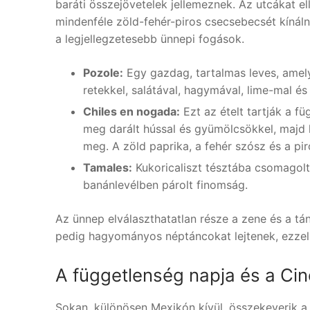
baráti összejövetelek jellemeznek. Az utcákat e
mindenféle zöld-fehér-piros csecsebecsét kínáln
a legjellegzetesebb ünnepi fogások.
Pozole:
Egy gazdag, tartalmas leves, amely 
retekkel, salátával, hagymával, lime-mal és c
Chiles en nogada:
Ezt az ételt tartják a 
meg darált hússal és gyümölcsökkel, majd 
meg. A zöld paprika, a fehér szósz és a pir
Tamales:
Kukoricaliszt tésztába csomagolt,
banánlevélben párolt finomság.
Az ünnep elválaszthatatlan része a zene és a tá
pedig hagyományos néptáncokat lejtenek, ezzel 
A függetlenség napja és a Cin
Sokan, különösen Mexikón kívül, összekeverik a