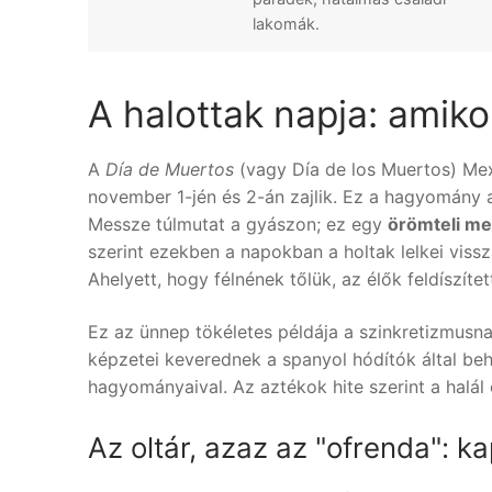
lakomák.
A halottak napja: amikor
A
Día de Muertos
(vagy Día de los Muertos) Mex
november 1-jén és 2-án zajlik. Ez a hagyomány a
Messze túlmutat a gyászon; ez egy
örömteli me
szerint ezekben a napokban a holtak lelkei viss
Ahelyett, hogy félnének tőlük, az élők feldíszítet
Ez az ünnep tökéletes példája a szinkretizmusna
képzetei keverednek a spanyol hódítók által be
hagyományaival. Az aztékok hite szerint a halál
Az oltár, azaz az "ofrenda": ka