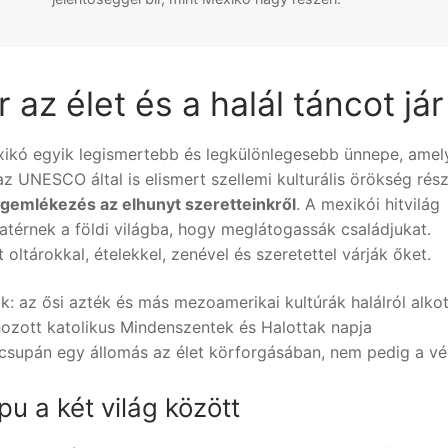
 az élet és a halál táncot jár
ikó egyik legismertebb és legkülönlegesebb ünnepe, amel
z UNESCO által is elismert szellemi kulturális örökség rész
gemlékezés az elhunyt szeretteinkről
. A mexikói hitvilág
zatérnek a földi világba, hogy meglátogassák családjukat.
t oltárokkal, ételekkel, zenével és szeretettel várják őket.
k: az ősi azték és más mezoamerikai kultúrák halálról alkot
hozott katolikus Mindenszentek és Halottak napja
 csupán egy állomás az élet körforgásában, nem pedig a vé
pu a két világ között