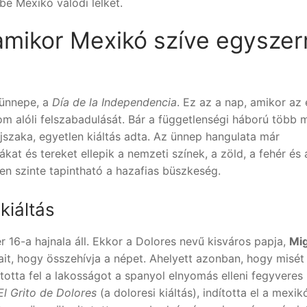
be Mexikó valódi lelkét.
amikor Mexikó szíve egyszer
 ünnepe, a
Día de la Independencia
. Ez az a nap, amikor az
m alóli felszabadulását. Bár a függetlenségi háború több m
éjszaka, egyetlen kiáltás adta. Az ünnep hangulata már
kat és tereket ellepik a nemzeti színek, a zöld, a fehér és 
en szinte tapintható a hazafias büszkeség.
kiáltás
6-a hajnala áll. Ekkor a Dolores nevű kisváros papja,
Mi
it, hogy összehívja a népet. Ahelyett azonban, hogy misét
totta fel a lakosságot a spanyol elnyomás elleni fegyveres
El Grito de Dolores
(a doloresi kiáltás), indította el a mexik