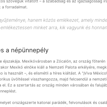
tos szövegük vitatott – a szabadság és az igazságosság irá
 a forradalmat.
gyűjteménye, hanem közös emlékezet, amely mind
y emlékeztessen minket arra, kik vagyunk és honna
és a népünnepély
éjszakája. Mexikóvárosban a Zócalón, az ország főterén
rakor Mexikó elnöke kiáll a Nemzeti Palota erkélyére, meg
s használt –, és elismétli a híres kiáltást. A "¡Viva México!
uforikus üvöltéssel visszhangozza, majd felcsendül a nemzeti
ja el. Ez a szertartás az ország minden városában és falujá
nneplést.
elyet országszerte katonai parádék, felvonulások és csalá