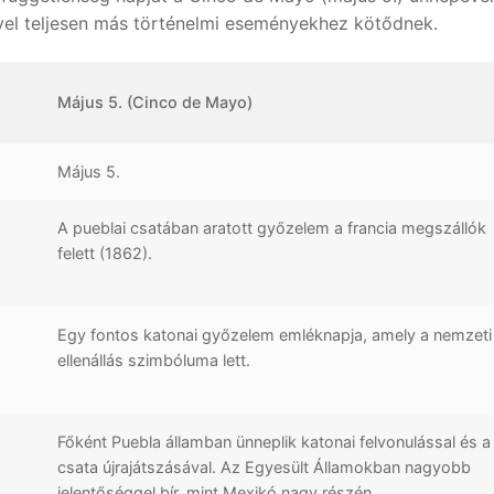
ivel teljesen más történelmi eseményekhez kötődnek.
Május 5. (Cinco de Mayo)
Május 5.
A pueblai csatában aratott győzelem a francia megszállók
felett (1862).
Egy fontos katonai győzelem emléknapja, amely a nemzeti
ellenállás szimbóluma lett.
Főként Puebla államban ünneplik katonai felvonulással és a
csata újrajátszásával. Az Egyesült Államokban nagyobb
jelentőséggel bír, mint Mexikó nagy részén.