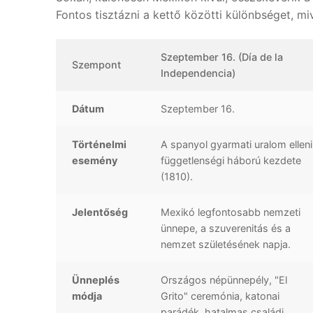
Fontos tisztázni a kettő közötti különbséget, m
Szeptember 16. (Día de la
Szempont
Independencia)
Dátum
Szeptember 16.
Történelmi
A spanyol gyarmati uralom elleni
esemény
függetlenségi háború kezdete
(1810).
Jelentőség
Mexikó legfontosabb nemzeti
ünnepe, a szuverenitás és a
nemzet születésének napja.
Ünneplés
Országos népünnepély, "El
módja
Grito" ceremónia, katonai
parádék, hatalmas családi