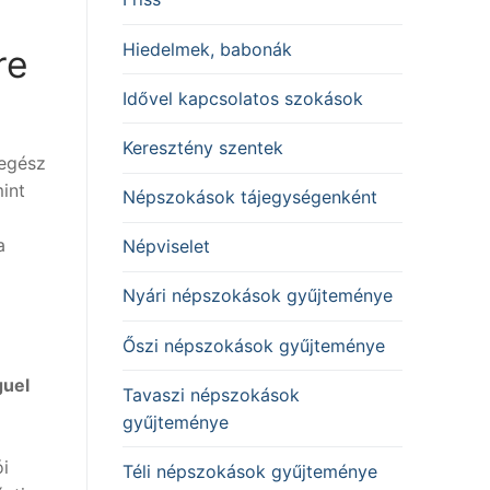
Hiedelmek, babonák
re
Idővel kapcsolatos szokások
Keresztény szentek
 egész
int
Népszokások tájegységenként
a
Népviselet
Nyári népszokások gyűjteménye
Őszi népszokások gyűjteménye
guel
Tavaszi népszokások
gyűjteménye
ói
Téli népszokások gyűjteménye