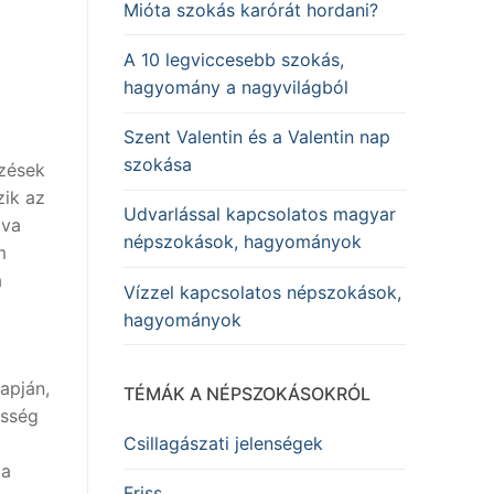
Mióta szokás karórát hordani?
A 10 legviccesebb szokás,
hagyomány a nagyvilágból
Szent Valentin és a Valentin nap
szokása
ezések
zik az
Udvarlással kapcsolatos magyar
zva
népszokások, hagyományok
m
a
Vízzel kapcsolatos népszokások,
hagyományok
apján,
TÉMÁK A NÉPSZOKÁSOKRÓL
össég
Csillagászati jelenségek
 a
Friss