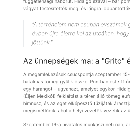
függetlenségi háborút. Hidalgo szavai – bár pon
vágyat testesítették meg, és lángra lobbantották
"A történelem nem csupán évszámok 
évben újra életre kel az utcákon, hog
jöttünk."
Az ünnepségek ma: a "Grito" 
A megemlékezések csúcspontja szeptember 15-e 
hatalmas tömeg gyűlik össze. Pontban este 11 ó
egy harangot – ugyanazt, amelyet egykor Hidalgo i
(Éljen Mexikó!) felkiáltást a téren álló tömeg e
himnusz, és az eget elképesztő tűzijáték áraszt
megismétlődik, ahol a helyi vezetők vezetik az ü
Szeptember 16-a hivatalos munkaszüneti nap, am