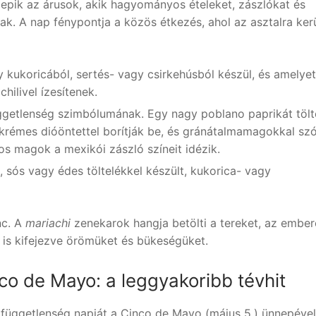
llepik az árusok, akik hagyományos ételeket, zászlókat és
ak. A nap fénypontja a közös étkezés, ahol az asztalra ker
kukoricából, sertés- vagy csirkehúsból készül, és amelyet 
hilivel ízesítenek.
függetlenség szimbólumának. Egy nagy poblano paprikát töl
krémes dióöntettel borítják be, és gránátalmamagokkal szó
os magok a mexikói zászló színeit idézik.
 sós vagy édes töltelékkel készült, kukorica- vagy
nc. A
mariachi
zenekarok hangja betölti a tereket, az embe
is kifejezve örömüket és bükeségüket.
co de Mayo: a leggyakoribb tévhit
 függetlenség napját a Cinco de Mayo (május 5.) ünnepével