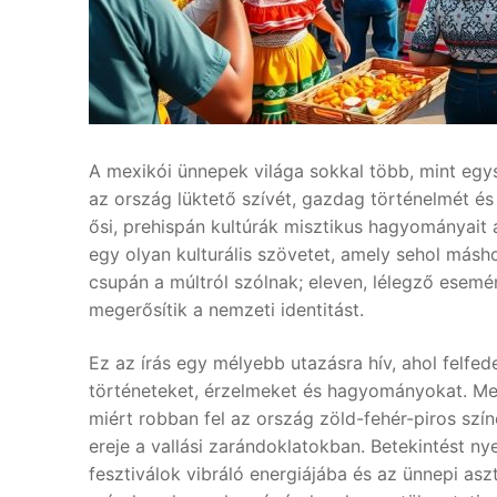
A mexikói ünnepek világa sokkal több, mint eg
az ország lüktető szívét, gazdag történelmét és
ősi, prehispán kultúrák misztikus hagyományait a
egy olyan kulturális szövetet, amely sehol más
csupán a múltról szólnak; eleven, lélegző esemé
megerősítik a nemzeti identitást.
Ez az írás egy mélyebb utazásra hív, ahol felf
történeteket, érzelmeket és hagyományokat. Meg
miért robban fel az ország zöld-fehér-piros sz
ereje a vallási zarándoklatokban. Betekintést n
fesztiválok vibráló energiájába és az ünnepi aszt