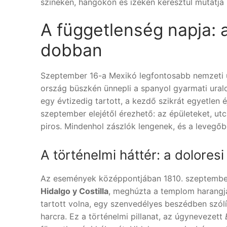
színeken, hangokon és ízeken keresztül mutatja 
A függetlenség napja: 
dobban
Szeptember 16-a Mexikó legfontosabb nemzeti
ország büszkén ünnepli a spanyol gyarmati uralo
egy évtizedig tartott, a kezdő szikrát egyetlen 
szeptember elejétől érezhető: az épületeket, utcá
piros. Mindenhol zászlók lengenek, és a levegőb
A történelmi háttér: a doloresi 
Az események középpontjában 1810. szeptember 1
Hidalgo y Costilla
, meghúzta a templom harangja
tartott volna, egy szenvedélyes beszédben szólí
harcra. Ez a történelmi pillanat, az úgynevezett