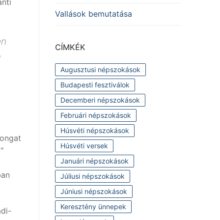
nti
Vallások bemutatása
en
CÍMKÉK
n
Augusztusi népszokások
Budapesti fesztiválok
Decemberi népszokások
Februári népszokások
Húsvéti népszokások
kongat
Húsvéti versek
"
Januári népszokások
ban
Júliusi népszokások
Júniusi népszokások
Keresztény ünnepek
di-