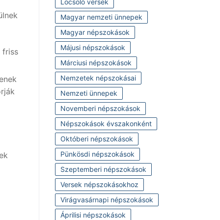
Locsoló versek
ülnek
Magyar nemzeti ünnepek
Magyar népszokások
Májusi népszokások
friss
Márciusi népszokások
Nemzetek népszokásai
tenek
rják
Nemzeti ünnepek
Novemberi népszokások
Népszokások évszakonként
Októberi népszokások
Pünkösdi népszokások
rek
Szeptemberi népszokások
Versek népszokásokhoz
Virágvasárnapi népszokások
Áprilisi népszokások
.