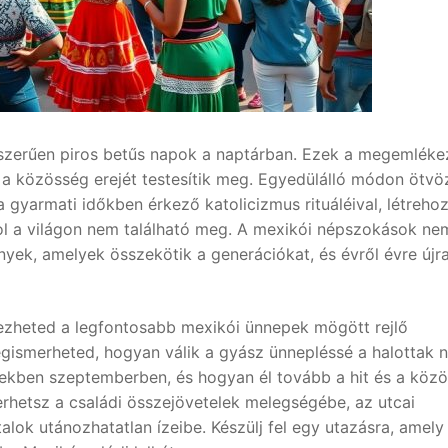
yszerűen piros betűs napok a naptárban. Ezek a megemlék
 a közösség erejét testesítik meg. Egyedülálló módon ötvö
 gyarmati időkben érkező katolicizmus rituáléival, létreho
hol a világon nem található meg. A mexikói népszokások ne
nyek, amelyek összekötik a generációkat, és évről évre újr
edezheted a legfontosabb mexikói ünnepek mögött rejlő
ismerheted, hogyan válik a gyász ünnepléssé a halottak n
ínekben szeptemberben, és hogyan él tovább a hit és a köz
yerhetsz a családi összejövetelek melegségébe, az utcai
alok utánozhatatlan ízeibe. Készülj fel egy utazásra, amely