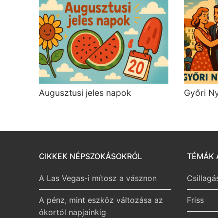
Augusztusi jeles napok
Győri Ny
CIKKEK NÉPSZOKÁSOKRÓL
TÉMÁK 
A Las Vegas-i mítosz a vásznon
Csillagá
A pénz, mint eszköz változása az
Friss
ókortól napjainkig