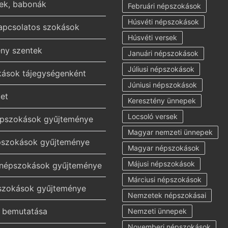
ek, babonák
Februári népszokások
Húsvéti népszokások
kapcsolatos szokások
Húsvéti versek
ény szentek
Januári népszokások
Júliusi népszokások
ások tájegységenként
Júniusi népszokások
et
Keresztény ünnepek
Locsoló versek
épszokások gyűjteménye
Magyar nemzeti ünnepek
pszokások gyűjteménye
Magyar népszokások
Májusi népszokások
 népszokások gyűjteménye
Márciusi népszokások
pszokások gyűjteménye
Nemzetek népszokásai
k bemutatása
Nemzeti ünnepek
Novemberi népszokások