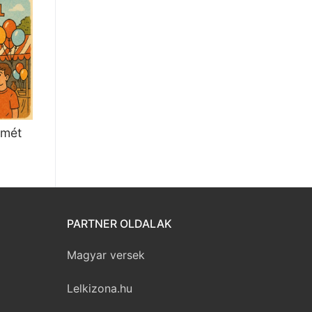
emét
PARTNER OLDALAK
Magyar versek
Lelkizona.hu