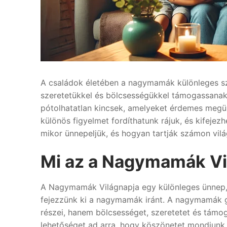
A családok életében a nagymamák különleges sze
szeretetükkel és bölcsességükkel támogassanak
pótolhatatlan kincsek, amelyeket érdemes megü
különös figyelmet fordíthatunk rájuk, és kifejez
mikor ünnepeljük, és hogyan tartják számon vi
Mi az a Nagymamák Vi
A Nagymamák Világnapja egy különleges ünnep, a
fejezzünk ki a nagymamák iránt. A nagymamák g
részei, hanem bölcsességet, szeretetet és támo
lehetőséget ad arra, hogy köszönetet mondjunk 