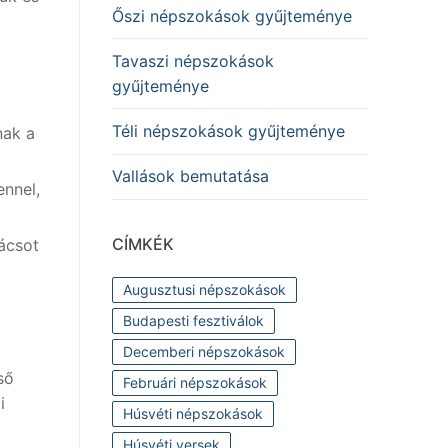
Őszi népszokások gyűjteménye
Tavaszi népszokások
gyűjteménye
Téli népszokások gyűjteménye
nak a
Vallások bemutatása
ennel,
CÍMKÉK
ácsot
Augusztusi népszokások
Budapesti fesztiválok
Decemberi népszokások
ső
Februári népszokások
i
Húsvéti népszokások
Húsvéti versek