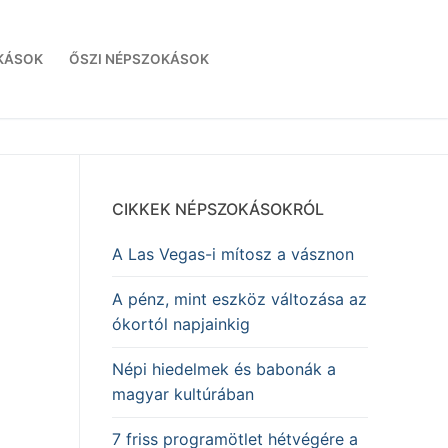
KÁSOK
ŐSZI NÉPSZOKÁSOK
CIKKEK NÉPSZOKÁSOKRÓL
A Las Vegas-i mítosz a vásznon
A pénz, mint eszköz változása az
ókortól napjainkig
Népi hiedelmek és babonák a
magyar kultúrában
7 friss programötlet hétvégére a