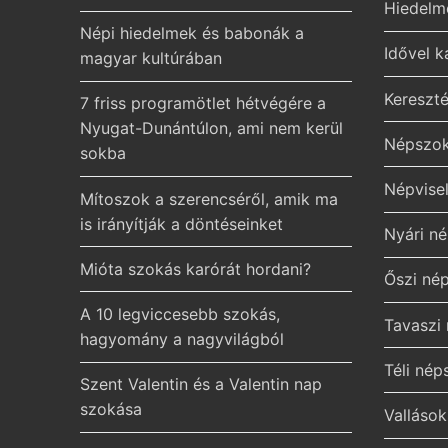
Hiedelm
Népi hiedelmek és babonák a
Idővel 
magyar kultúrában
Kereszt
7 friss programötlet hétvégére a
Nyugat-Dunántúlon, ami nem kerül
Népszok
sokba
Népvisel
Mítoszok a szerencséről, amik ma
is irányítják a döntéseinket
Nyári n
Mióta szokás karórát hordani?
Őszi né
A 10 legviccesebb szokás,
Tavaszi
hagyomány a nagyvilágból
Téli né
Szent Valentin és a Valentin nap
szokása
Valláso