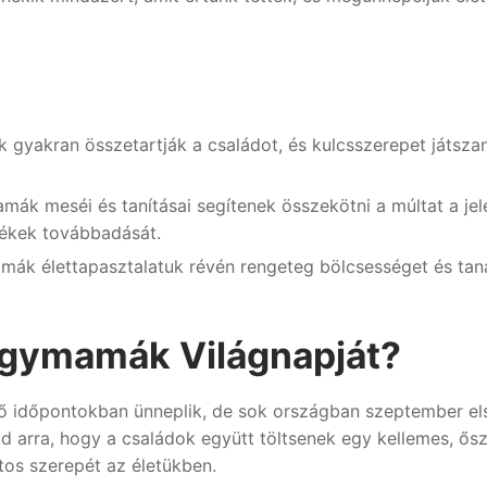
yakran összetartják a családot, és kulcsszerepet játsza
ák meséi és tanításai segítenek összekötni a múltat a jel
rtékek továbbadását.
ák élettapasztalatuk révén rengeteg bölcsességet és tan
agymamák Világnapját?
ő időpontokban ünneplik, de sok országban szeptember el
ad arra, hogy a családok együtt töltsenek egy kellemes, ősz
os szerepét az életükben.