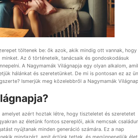
repet töltenek be: ők azok, akik mindig ott vannak, hogy
 minket. Az ő történeteik, tanácsaik és gondoskodásuk
nnepelni. A Nagymamák Világnapja egy olyan alkalom, ami
hetjük hálánkat és szeretetünket. De mi is pontosan ez az ü
lágszerte? Ismerjük meg közelebbről a Nagymamák Világnap
lágnapja?
melyet azért hoztak létre, hogy tiszteletet és szeretetet
yakran az életünk fontos szereplői, akik nemcsak családu
gatást nyújtanak minden generáció számára. Ez a nap
nekik mindazért, amit értünk tettek, és megünnepeljük élet