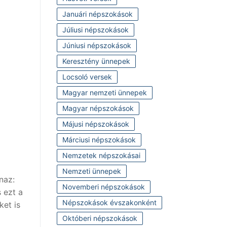
Januári népszokások
Júliusi népszokások
Júniusi népszokások
Keresztény ünnepek
Locsoló versek
Magyar nemzeti ünnepek
Magyar népszokások
Májusi népszokások
Márciusi népszokások
Nemzetek népszokásai
Nemzeti ünnepek
naz:
Novemberi népszokások
 ezt a
Népszokások évszakonként
ket is
Októberi népszokások