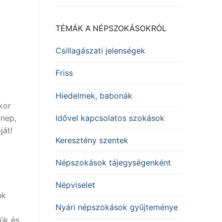
TÉMÁK A NÉPSZOKÁSOKRÓL
Csillagászati jelenségek
Friss
Hiedelmek, babonák
kor
Idővel kapcsolatos szokások
nnep,
ját!
Keresztény szentek
Népszokások tájegységenként
Népviselet
nk
Nyári népszokások gyűjteménye
ük és