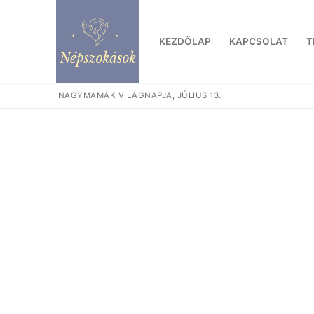
Ugrás
a
KEZDŐLAP
KAPCSOLAT
T
tartalomra
NAGYMAMÁK VILÁGNAPJA, JÚLIUS 13.