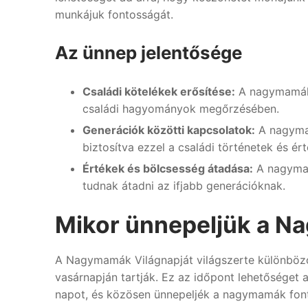
munkájuk fontosságát.
Az ünnep jelentősége
Családi kötelékek erősítése:
A nagymamák g
családi hagyományok megőrzésében.
Generációk közötti kapcsolatok:
A nagymam
biztosítva ezzel a családi történetek és é
Értékek és bölcsesség átadása:
A nagymam
tudnak átadni az ifjabb generációknak.
Mikor ünnepeljük a N
A Nagymamák Világnapját világszerte különböz
vasárnapján tartják. Ez az időpont lehetőséget 
napot, és közösen ünnepeljék a nagymamák font