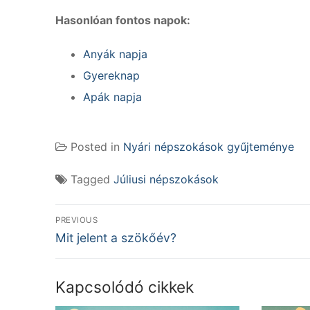
Hasonlóan fontos napok:
Anyák napja
Gyereknap
Apák napja
Posted in
Nyári népszokások gyűjteménye
Tagged
Júliusi népszokások
Bejegyzés
PREVIOUS
Previous
navigáció
Mit jelent a szökőév?
post:
Kapcsolódó cikkek