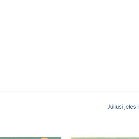
Next
Júliusi jeles
post: