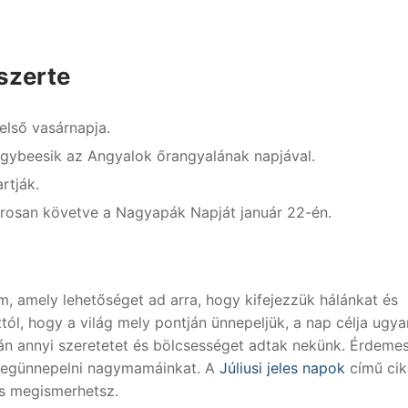
szerte
lső vasárnapja.
egybeesik az Angyalok őrangyalának napjával.
rtják.
orosan követve a Nagyapák Napját január 22-én.
 amely lehetőséget ad arra, hogy kifejezzük hálánkat és
tól, hogy a világ mely pontján ünnepeljük, a nap célja ugya
án annyi szeretetet és bölcsességet adtak nekünk. Érdemes
 megünnepelni nagymamáinkat. A
Júliusi jeles napok
című cik
is megismerhetsz.