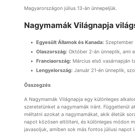
Magyarországon július 13-án ünnepeljük.
Nagymamák Világnapja világ
Egyesült Államok és Kanada:
Szeptember e
Olaszország:
Október 2-án ünneplik, ami 
Franciaország:
Március első vasárnapján ta
Lengyelország:
Január 21-én ünneplik, sz
Összegzés
A Nagymamák Világnapja egy különleges alkalom,
szeretetünket a nagymamák iránt. Függetlenül at
méltatni azokat a nagymamákat, akik életük sor
napot közösen eltölteni, és különleges módon
javasoljuk, amiben sok más fontos júliusi napot 