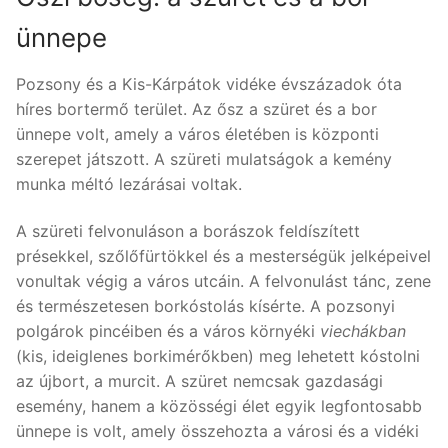
ünnepe
Pozsony és a Kis-Kárpátok vidéke évszázadok óta
híres bortermő terület. Az ősz a szüret és a bor
ünnepe volt, amely a város életében is központi
szerepet játszott. A szüreti mulatságok a kemény
munka méltó lezárásai voltak.
A szüreti felvonuláson a borászok feldíszített
présekkel, szőlőfürtökkel és a mesterségük jelképeivel
vonultak végig a város utcáin. A felvonulást tánc, zene
és természetesen borkóstolás kísérte. A pozsonyi
polgárok pincéiben és a város környéki
viechákban
(kis, ideiglenes borkimérőkben) meg lehetett kóstolni
az újbort, a murcit. A szüret nemcsak gazdasági
esemény, hanem a közösségi élet egyik legfontosabb
ünnepe is volt, amely összehozta a városi és a vidéki