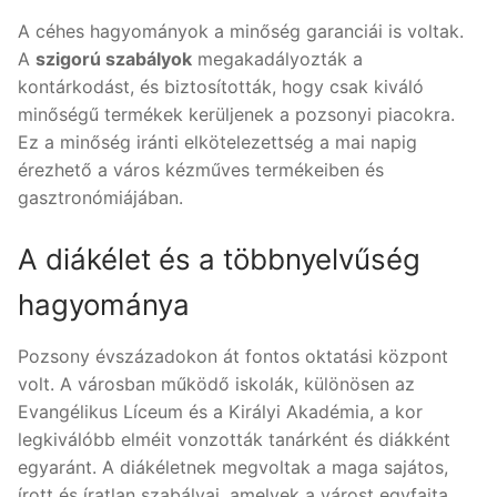
A céhes hagyományok a minőség garanciái is voltak.
A
szigorú szabályok
megakadályozták a
kontárkodást, és biztosították, hogy csak kiváló
minőségű termékek kerüljenek a pozsonyi piacokra.
Ez a minőség iránti elkötelezettség a mai napig
érezhető a város kézműves termékeiben és
gasztronómiájában.
A diákélet és a többnyelvűség
hagyománya
Pozsony évszázadokon át fontos oktatási központ
volt. A városban működő iskolák, különösen az
Evangélikus Líceum és a Királyi Akadémia, a kor
legkiválóbb elméit vonzották tanárként és diákként
egyaránt. A diákéletnek megvoltak a maga sajátos,
írott és íratlan szabályai, amelyek a várost egyfajta