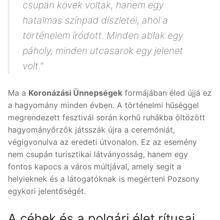
csupán kövek voltak, hanem egy
hatalmas színpad díszletei, ahol a
történelem íródott. Minden ablak egy
páholy, minden utcasarok egy jelenet
volt."
Ma a
Koronázási Ünnepségek
formájában éled újjá ez
a hagyomány minden évben. A történelmi hűséggel
megrendezett fesztivál során korhű ruhákba öltözött
hagyományőrzők játsszák újra a ceremóniát,
végigvonulva az eredeti útvonalon. Ez az esemény
nem csupán turisztikai látványosság, hanem egy
fontos kapocs a város múltjával, amely segít a
helyieknek és a látogatóknak is megérteni Pozsony
egykori jelentőségét.
A céhek és a polgári élet rítusai