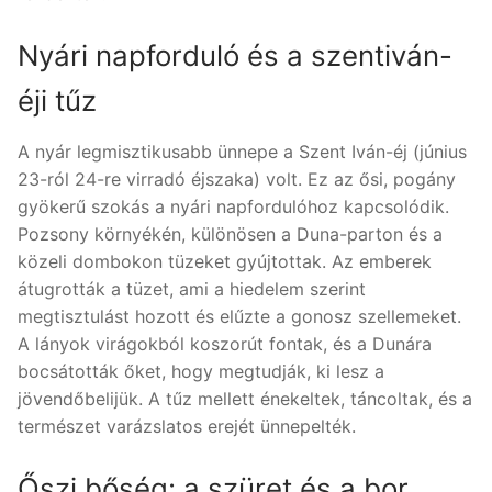
Nyári napforduló és a szentiván-
éji tűz
A nyár legmisztikusabb ünnepe a Szent Iván-éj (június
23-ról 24-re virradó éjszaka) volt. Ez az ősi, pogány
gyökerű szokás a nyári napfordulóhoz kapcsolódik.
Pozsony környékén, különösen a Duna-parton és a
közeli dombokon tüzeket gyújtottak. Az emberek
átugrották a tüzet, ami a hiedelem szerint
megtisztulást hozott és elűzte a gonosz szellemeket.
A lányok virágokból koszorút fontak, és a Dunára
bocsátották őket, hogy megtudják, ki lesz a
jövendőbelijük. A tűz mellett énekeltek, táncoltak, és a
természet varázslatos erejét ünnepelték.
Őszi bőség: a szüret és a bor