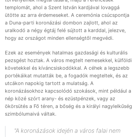
templomát, ahol a Szent István kardjával lovaggá
ütötte az arra érdemeseket. A ceremónia csúcspontja
a Duna-parti koronázási dombon zajlott, ahol az
uralkodó a négy égtáj felé sújtott a karddal, jelezve,
hogy az országot minden ellenségtől megvédi.
Ezek az események hatalmas gazdasági és kulturális
pezsgést hoztak. A város megtelt nemesekkel, külföldi
követekkel és kíváncsiskodókkal. A céhek a legszebb
portékáikat mutatták be, a fogadók megteltek, és az
utcákon napokig tartott a mulatság. A
koronázásokhoz kapcsolódó szokások, mint például a
nép közé szórt arany- és ezüstpénzek, vagy az
ökörsütés a Fő téren, a bőség és a királyi nagylelkűség
szimbólumaivá váltak.
"A koronázások idején a város falai nem