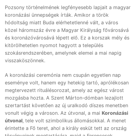
Pozsony történelmének legfényesebb lapjait a magyar
koronázási ünnepségek írták. Amikor a török
hódoltság miatt Buda elérhetetlenné vált, a város
közel háromszáz évre a Magyar Királyság fővárosává
és koronázóvárosává lépett elő. Ez a korszak mély és
kitörölhetetlen nyomot hagyott a település
szokásrendszerében, amelynek elemei a mai napig
visszaköszönnek.
A koronázási ceremónia nem csupán egyetlen nap
eseménye volt, hanem egy hetekig tartó, aprólékosan
megtervezett rituálésorozat, amely az egész várost
mozgásba hozta. A Szent Márton-dómban lezajlott
szertartást követően az új uralkodó díszes menetben
vonult végig a városon. Az útvonal, a mai
Koronázási
útvonal
, tele volt szimbolikus állomásokkal. A menet
érintette a Fő teret, ahol a király esküt tett az ország
törvényeinek megtartására, majd a Ferencesek