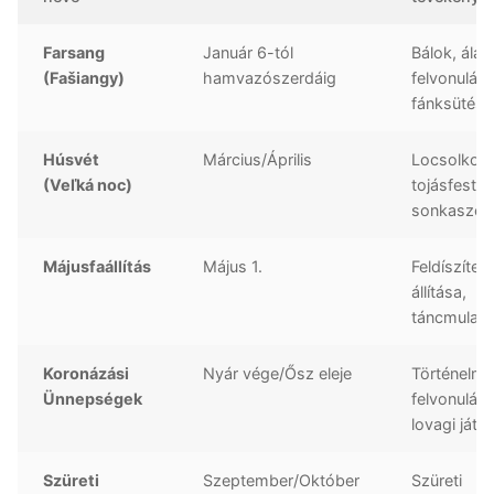
Farsang
Január 6-tól
Bálok, álar
(Fašiangy)
hamvazószerdáig
felvonulás
fánksütés
Húsvét
Március/Április
Locsolkod
(Veľká noc)
tojásfestés
sonkaszen
Májusfaállítás
Május 1.
Feldíszített
állítása,
táncmulat
Koronázási
Nyár vége/Ősz eleje
Történelmi
Ünnepségek
felvonulás,
lovagi játé
Szüreti
Szeptember/Október
Szüreti