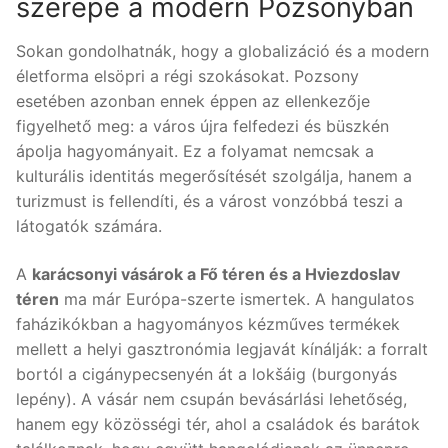
szerepe a modern Pozsonyban
Sokan gondolhatnák, hogy a globalizáció és a modern
életforma elsöpri a régi szokásokat. Pozsony
esetében azonban ennek éppen az ellenkezője
figyelhető meg: a város újra felfedezi és büszkén
ápolja hagyományait. Ez a folyamat nemcsak a
kulturális identitás megerősítését szolgálja, hanem a
turizmust is fellendíti, és a várost vonzóbbá teszi a
látogatók számára.
A
karácsonyi vásárok a Fő téren és a Hviezdoslav
téren
ma már Európa-szerte ismertek. A hangulatos
faházikókban a hagyományos kézműves termékek
mellett a helyi gasztronómia legjavát kínálják: a forralt
bortól a cigánypecsenyén át a lokšáig (burgonyás
lepény). A vásár nem csupán bevásárlási lehetőség,
hanem egy közösségi tér, ahol a családok és barátok