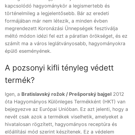
kapcsolódó hagyománykör a legismertebb és
történelmileg a legjelentősebb. Bár az eredeti
formájában már nem létezik, a minden évben
megrendezett Koronázási Ünnepségek fesztiválja
méltó módon idézi fel ezt a páratlan örökséget, és ez
számít ma a város leglátványosabb, hagyományokra
épülő eseményének.
A pozsonyi kifli tényleg védett
termék?
Igen, a
Bratislavský rožok / Prešporský bajgel
2012
óta Hagyományos Különleges Termékként (HKT) van
bejegyezve az Európai Unióban. Ez azt jelenti, hogy a
nevét csak azok a termékek viselhetik, amelyeket a
hivatalosan rögzített, hagyományos receptúra és
előállítási mód szerint készítenek. Ez a védelem