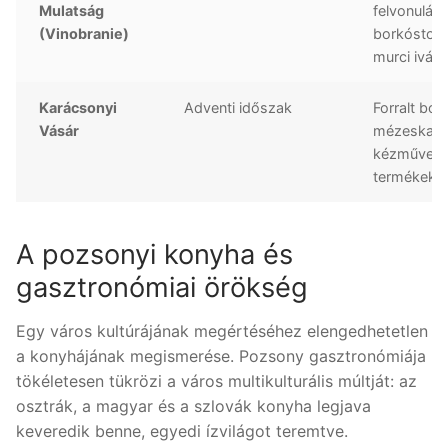
Mulatság
felvonulás,
(Vinobranie)
borkóstolá
murci ivás
Karácsonyi
Adventi időszak
Forralt bor,
Vásár
mézeskalá
kézműves
termékek
A pozsonyi konyha és
gasztronómiai örökség
Egy város kultúrájának megértéséhez elengedhetetlen
a konyhájának megismerése. Pozsony gasztronómiája
tökéletesen tükrözi a város multikulturális múltját: az
osztrák, a magyar és a szlovák konyha legjava
keveredik benne, egyedi ízvilágot teremtve.