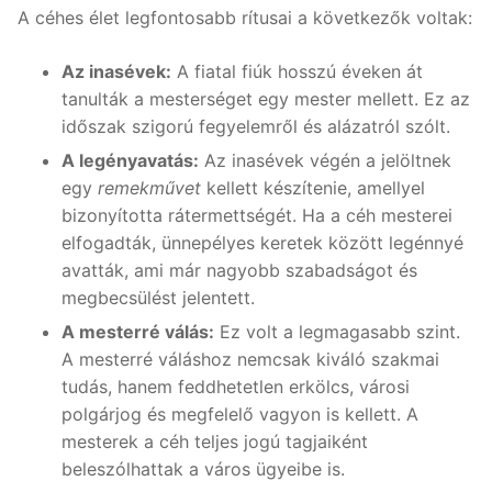
A céhes élet legfontosabb rítusai a következők voltak:
Az inasévek:
A fiatal fiúk hosszú éveken át
tanulták a mesterséget egy mester mellett. Ez az
időszak szigorú fegyelemről és alázatról szólt.
A legényavatás:
Az inasévek végén a jelöltnek
egy
remekművet
kellett készítenie, amellyel
bizonyította rátermettségét. Ha a céh mesterei
elfogadták, ünnepélyes keretek között legénnyé
avatták, ami már nagyobb szabadságot és
megbecsülést jelentett.
A mesterré válás:
Ez volt a legmagasabb szint.
A mesterré váláshoz nemcsak kiváló szakmai
tudás, hanem feddhetetlen erkölcs, városi
polgárjog és megfelelő vagyon is kellett. A
mesterek a céh teljes jogú tagjaiként
beleszólhattak a város ügyeibe is.