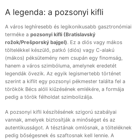
A legenda: a pozsonyi kifli
A város leghíresebb és legikonikusabb gasztronómiai
terméke a
pozsonyi kifli (Bratislavský
rožok/Prešporský bajgel)
. Ez a diós vagy mákos
töltelékkel készülő, patkó (diós) vagy C-alakú
(mákos) péksütemény nem csupán egy finomság,
hanem a város szimbóluma, amelynek eredetét
legendák övezik. Az egyik legismertebb történet
szerint a kiflit egy pozsonyi pékmester találta fel a
törökök Bécs alóli kiűzésének emlékére, a formája
pedig a török félholdat szimbolizálja.
A pozsonyi kifli készítésének szigorú szabályai
vannak, amelyek biztosítják a minőséget és az
autentikusságot. A tésztának omlósnak, a tölteléknek
pedig bőségesnek és szaftosnak kell lennie. A