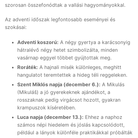
szorosan összefonódtak a vallási hagyományokkal.
Az adventi időszak legfontosabb eseményei és
szokásai:
Adventi koszorú:
A négy gyertya a karácsonyig
hátralévő négy hetet szimbolizálta, minden
vasárnap eggyel többet gyújtottak meg.
Roráték:
A hajnali misék különleges, meghitt
hangulatot teremtettek a hideg téli reggeleken.
Szent Miklós napja (december 6.):
A Mikulás
(Mikuláš) a jó gyerekeknek ajándékot, a
rosszaknak pedig virgácsot hozott, gyakran
krampuszok kíséretében.
Luca napja (december 13.):
Ehhez a naphoz
számos népi hiedelem és jóslás kapcsolódott,
például a lányok különféle praktikákkal próbálták