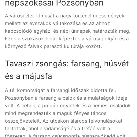
népszokásai Pozsonyban
A városi élet ritmusát a nagy történelmi események
mellett az évszakok váltakozása és az ahhoz
kapcsolódó egyházi és népi ünnepek határozták meg.
Ezek a szokások hidat képeztek a városi polgári és a
környező falvak paraszti kultúrája között.
Tavaszi zsongás: farsang, húsvét
és a májusfa
A tél komorságát a farsangi időszak oldotta fel.
Pozsonyban a farsang a bálok és a mulatságok ideje
volt. A céhek, a polgári egyletek és a nemesi családok
mind megrendezték a maguk fényes táncos
összejöveteleit. Az utcákon álarcos felvonulásokat
tartottak, ahol a vidámságé és a tréfáé volt a
főszerep. A farsang csúcspontja húshagyókedd volt,