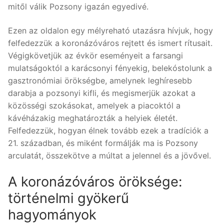
mitől válik Pozsony igazán egyedivé.
Ezen az oldalon egy mélyreható utazásra hívjuk, hogy
felfedezzük a koronázóváros rejtett és ismert rítusait.
Végigkövetjük az évkör eseményeit a farsangi
mulatságoktól a karácsonyi fényekig, belekóstolunk a
gasztronómiai örökségbe, amelynek leghíresebb
darabja a pozsonyi kifli, és megismerjük azokat a
közösségi szokásokat, amelyek a piacoktól a
kávéházakig meghatározták a helyiek életét.
Felfedezzük, hogyan élnek tovább ezek a tradíciók a
21. században, és miként formálják ma is Pozsony
arculatát, összekötve a múltat a jelennel és a jövővel.
A koronázóváros öröksége:
történelmi gyökerű
hagyományok