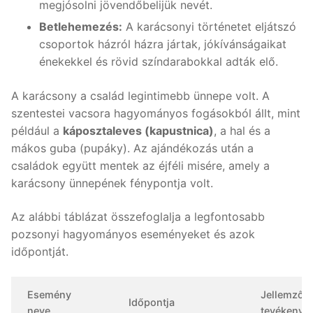
megjósolni jövendőbelijük nevét.
Betlehemezés:
A karácsonyi történetet eljátszó
csoportok házról házra jártak, jókívánságaikat
énekekkel és rövid színdarabokkal adták elő.
A karácsony a család legintimebb ünnepe volt. A
szentestei vacsora hagyományos fogásokból állt, mint
például a
káposztaleves (kapustnica)
, a hal és a
mákos guba (pupáky). Az ajándékozás után a
családok együtt mentek az éjféli misére, amely a
karácsony ünnepének fénypontja volt.
Az alábbi táblázat összefoglalja a legfontosabb
pozsonyi hagyományos eseményeket és azok
időpontját.
Esemény
Jellemző
Időpontja
neve
tevékenys