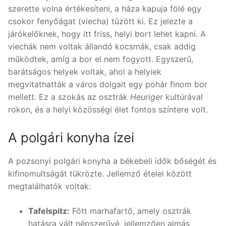
szerette volna értékesíteni, a háza kapuja fölé egy
csokor fenyőágat (viecha) tűzött ki. Ez jelezte a
járókelőknek, hogy itt friss, helyi bort lehet kapni. A
viechák nem voltak állandó kocsmák, csak addig
működtek, amíg a bor el nem fogyott. Egyszerű,
barátságos helyek voltak, ahol a helyiek
megvitathatták a város dolgait egy pohár finom bor
mellett. Ez a szokás az osztrák
Heuriger
kultúrával
rokon, és a helyi közösségi élet fontos színtere volt.
A polgári konyha ízei
A pozsonyi polgári konyha a békebeli idők bőségét és
kifinomultságát tükrözte. Jellemző ételei között
megtalálhatók voltak:
Tafelspitz:
Főtt marhafartő, amely osztrák
hatásra vált népszerűvé, jellemzően almás