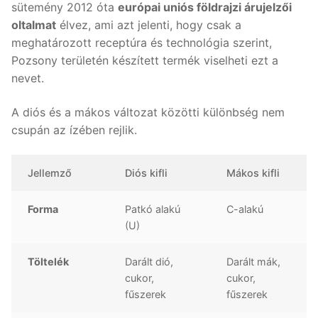
sütemény 2012 óta
európai uniós földrajzi árujelzői
oltalmat
élvez, ami azt jelenti, hogy csak a
meghatározott receptúra és technológia szerint,
Pozsony területén készített termék viselheti ezt a
nevet.
A diós és a mákos változat közötti különbség nem
csupán az ízében rejlik.
Jellemző
Diós kifli
Mákos kifli
Forma
Patkó alakú
C-alakú
(U)
Töltelék
Darált dió,
Darált mák,
cukor,
cukor,
fűszerek
fűszerek