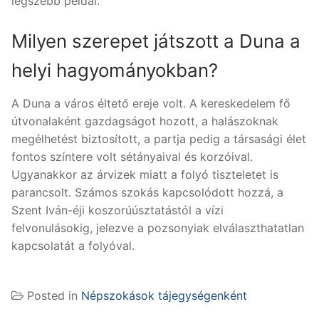
legszebb példái.
Milyen szerepet játszott a Duna a
helyi hagyományokban?
A Duna a város éltető ereje volt. A kereskedelem fő
útvonalaként gazdagságot hozott, a halászoknak
megélhetést biztosított, a partja pedig a társasági élet
fontos színtere volt sétányaival és korzóival.
Ugyanakkor az árvizek miatt a folyó tiszteletet is
parancsolt. Számos szokás kapcsolódott hozzá, a
Szent Iván-éji koszorúúsztatástól a vízi
felvonulásokig, jelezve a pozsonyiak elválaszthatatlan
kapcsolatát a folyóval.
Posted in
Népszokások tájegységenként