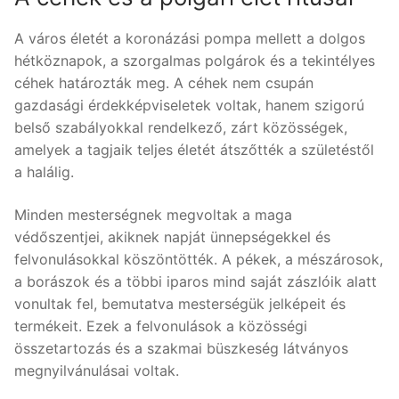
A város életét a koronázási pompa mellett a dolgos
hétköznapok, a szorgalmas polgárok és a tekintélyes
céhek határozták meg. A céhek nem csupán
gazdasági érdekképviseletek voltak, hanem szigorú
belső szabályokkal rendelkező, zárt közösségek,
amelyek a tagjaik teljes életét átszőtték a születéstől
a halálig.
Minden mesterségnek megvoltak a maga
védőszentjei, akiknek napját ünnepségekkel és
felvonulásokkal köszöntötték. A pékek, a mészárosok,
a borászok és a többi iparos mind saját zászlóik alatt
vonultak fel, bemutatva mesterségük jelképeit és
termékeit. Ezek a felvonulások a közösségi
összetartozás és a szakmai büszkeség látványos
megnyilvánulásai voltak.