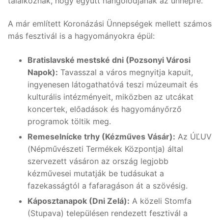
találkoznak, hogy együtt hangolódjanak az ünnepre.
A már említett Koronázási Ünnepségek mellett számos
más fesztivál is a hagyományokra épül:
Bratislavské mestské dni (Pozsonyi Városi
Napok):
Tavasszal a város megnyitja kapuit,
ingyenesen látogathatóvá teszi múzeumait és
kulturális intézményeit, miközben az utcákat
koncertek, előadások és hagyományőrző
programok töltik meg.
Remeselnícke trhy (Kézműves Vásár):
Az ÚĽUV
(Népművészeti Termékek Központja) által
szervezett vásáron az ország legjobb
kézművesei mutatják be tudásukat a
fazekasságtól a fafaragáson át a szövésig.
Káposztanapok (Dni Zelá):
A közeli Stomfa
(Stupava) településen rendezett fesztivál a