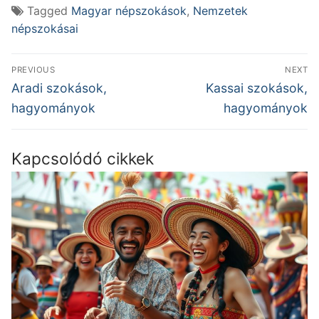
Tagged
Magyar népszokások
,
Nemzetek
népszokásai
Bejegyzés
PREVIOUS
NEXT
navigáció
Previous
Next
Aradi szokások,
Kassai szokások,
post:
post:
hagyományok
hagyományok
Kapcsolódó cikkek