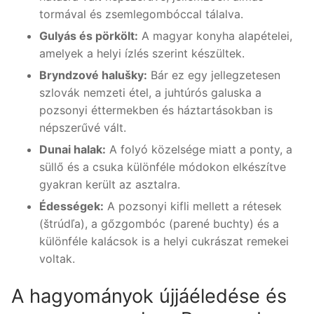
tormával és zsemlegombóccal tálalva.
Gulyás és pörkölt:
A magyar konyha alapételei,
amelyek a helyi ízlés szerint készültek.
Bryndzové halušky:
Bár ez egy jellegzetesen
szlovák nemzeti étel, a juhtúrós galuska a
pozsonyi éttermekben és háztartásokban is
népszerűvé vált.
Dunai halak:
A folyó közelsége miatt a ponty, a
süllő és a csuka különféle módokon elkészítve
gyakran került az asztalra.
Édességek:
A pozsonyi kifli mellett a rétesek
(štrúdľa), a gőzgombóc (parené buchty) és a
különféle kalácsok is a helyi cukrászat remekei
voltak.
A hagyományok újjáéledése és