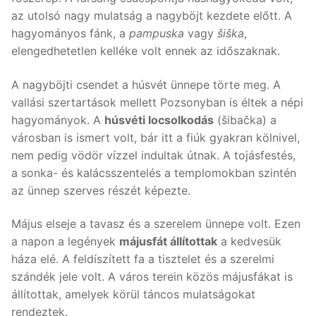
az utolsó nagy mulatság a nagyböjt kezdete előtt. A
hagyományos fánk, a
pampuska
vagy
šiška
,
elengedhetetlen kelléke volt ennek az időszaknak.
A nagyböjti csendet a húsvét ünnepe törte meg. A
vallási szertartások mellett Pozsonyban is éltek a népi
hagyományok. A
húsvéti locsolkodás
(šibačka) a
városban is ismert volt, bár itt a fiúk gyakran kölnivel,
nem pedig vödör vízzel indultak útnak. A tojásfestés,
a sonka- és kalácsszentelés a templomokban szintén
az ünnep szerves részét képezte.
Május elseje a tavasz és a szerelem ünnepe volt. Ezen
a napon a legények
májusfát állítottak
a kedvesük
háza elé. A feldíszített fa a tisztelet és a szerelmi
szándék jele volt. A város terein közös májusfákat is
állítottak, amelyek körül táncos mulatságokat
rendeztek.