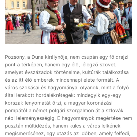
Pozsony, a Duna királynője, nem csupán egy földrajzi
pont a térképen, hanem egy élő, lélegző szövet,
amelyet évszázadok történelme, kultúrák találkozása
és az itt élő emberek mindennapi élete formált. A
város szokásai és hagyományai olyanok, mint a folyó
által lerakott hordalékrétegek: mindegyik egy-egy
korszak lenyomatát őrzi, a magyar koronázási
pompától a német polgári szorgalmon át a szlovák
népi leleményességig. E hagyományok megértése nem
pusztán múltidézés, hanem kulcs a város lelkének
megismeréséhez, egy utazás az időben, amely felfedi,