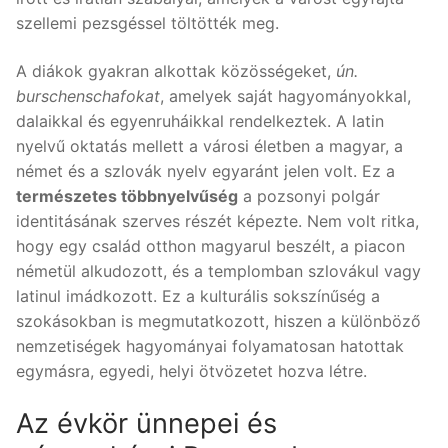
szellemi pezsgéssel töltötték meg.
A diákok gyakran alkottak közösségeket,
ún.
burschenschafokat
, amelyek saját hagyományokkal,
dalaikkal és egyenruháikkal rendelkeztek. A latin
nyelvű oktatás mellett a városi életben a magyar, a
német és a szlovák nyelv egyaránt jelen volt. Ez a
természetes többnyelvűség
a pozsonyi polgár
identitásának szerves részét képezte. Nem volt ritka,
hogy egy család otthon magyarul beszélt, a piacon
németül alkudozott, és a templomban szlovákul vagy
latinul imádkozott. Ez a kulturális sokszínűség a
szokásokban is megmutatkozott, hiszen a különböző
nemzetiségek hagyományai folyamatosan hatottak
egymásra, egyedi, helyi ötvözetet hozva létre.
Az évkör ünnepei és