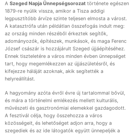
A
Szeged Napja Ünnepségsorozat
története egészen
1879-re nyúlik vissza, amikor a Tisza addigi
legpusztítóbb árvíze szinte teljesen elmosta a várost.
A katasztrófa után példátlan összefogás indult meg:
az ország minden részéből érkeztek segítők,
adományozók, építészek, munkások, és maga Ferenc
József császár is hozzájárult Szeged újjáépítéséhez.
Ennek tiszteletére a város minden évben ünnepséget
tart, hogy megemlékezzen az újjászületésről, és
kifejezze háláját azoknak, akik segítették a
helyreállítást.
A hagyomány azóta évről évre új tartalommal bővül,
és mára a történelmi emlékezés mellett kulturális,
művészeti és gasztronómiai elemekkel gazdagodott.
A fesztivál célja, hogy összehozza a város
közösségeit, és lehetőséget adjon arra, hogy a
szegediek és az ide látogatók együtt ünnepeljék a