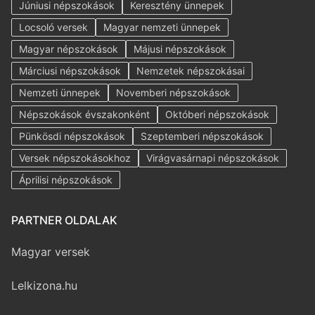
Júniusi népszokások
Keresztény ünnepek
Locsoló versek
Magyar nemzeti ünnepek
Magyar népszokások
Májusi népszokások
Márciusi népszokások
Nemzetek népszokásai
Nemzeti ünnepek
Novemberi népszokások
Népszokások évszakonként
Októberi népszokások
Pünkösdi népszokások
Szeptemberi népszokások
Versek népszokásokhoz
Virágvasárnapi népszokások
Áprilisi népszokások
PARTNER OLDALAK
Magyar versek
Lelkizona.hu