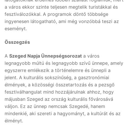
a város ekkor szinte teljesen megtelik turistákkal és
fesztiválozókkal. A programok döntő többsége
ingyenesen látogatható, ami még vonzóbbá teszi az
eseményt.
Összegzés
A
Szeged Napja Ünnepségsorozat
a város
legnagyobb múltú és legnagyobb szívű ünnepe, amely
egyszerre emlékezik a történelemre és ünnepli a
jelent. A kulturális sokszínűség, a gasztronómiai
élmények, a közösségi összetartozás és a pezsgő
fesztiválhangulat mind hozzájárulnak ahhoz, hogy
májusban Szeged az ország kulturális fővárosává
váljon. Ez az ünnep nemcsak Szegedé, hanem
mindenkié, aki szereti a hagyományt, a kultúrát és az
élményt.