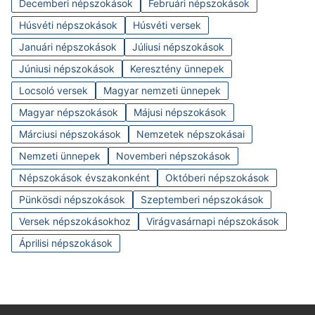
Decemberi népszokások
Februári népszokások
Húsvéti népszokások
Húsvéti versek
Januári népszokások
Júliusi népszokások
Júniusi népszokások
Keresztény ünnepek
Locsoló versek
Magyar nemzeti ünnepek
Magyar népszokások
Májusi népszokások
Márciusi népszokások
Nemzetek népszokásai
Nemzeti ünnepek
Novemberi népszokások
Népszokások évszakonként
Októberi népszokások
Pünkösdi népszokások
Szeptemberi népszokások
Versek népszokásokhoz
Virágvasárnapi népszokások
Áprilisi népszokások