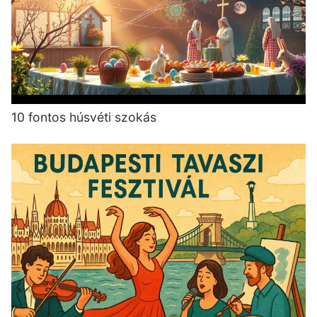
10 fontos húsvéti szokás