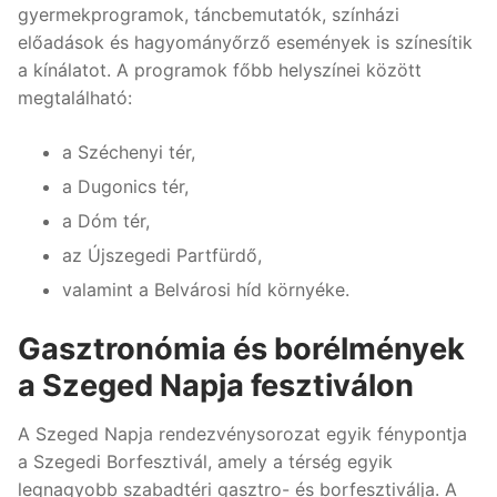
gyermekprogramok, táncbemutatók, színházi
előadások és hagyományőrző események is színesítik
a kínálatot. A programok főbb helyszínei között
megtalálható:
a Széchenyi tér,
a Dugonics tér,
a Dóm tér,
az Újszegedi Partfürdő,
valamint a Belvárosi híd környéke.
Gasztronómia és borélmények
a Szeged Napja fesztiválon
A Szeged Napja rendezvénysorozat egyik fénypontja
a Szegedi Borfesztivál, amely a térség egyik
legnagyobb szabadtéri gasztro- és borfesztiválja. A