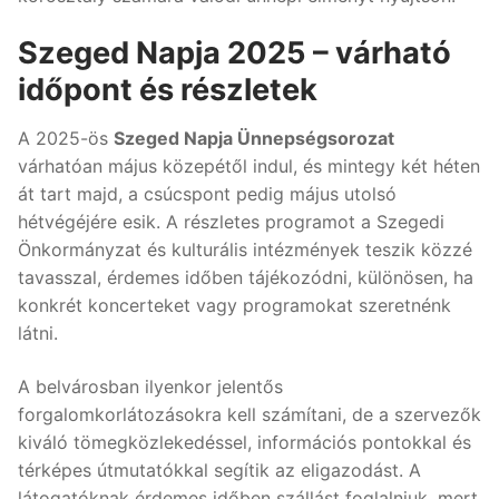
Szeged Napja 2025 – várható
időpont és részletek
A 2025-ös
Szeged Napja Ünnepségsorozat
várhatóan május közepétől indul, és mintegy két héten
át tart majd, a csúcspont pedig május utolsó
hétvégéjére esik. A részletes programot a Szegedi
Önkormányzat és kulturális intézmények teszik közzé
tavasszal, érdemes időben tájékozódni, különösen, ha
konkrét koncerteket vagy programokat szeretnénk
látni.
A belvárosban ilyenkor jelentős
forgalomkorlátozásokra kell számítani, de a szervezők
kiváló tömegközlekedéssel, információs pontokkal és
térképes útmutatókkal segítik az eligazodást. A
látogatóknak érdemes időben szállást foglalniuk, mert