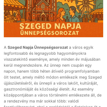
A
Szeged Napja Ünnepségsorozat
a város egyik
legfontosabb és legnagyobb hagyományokra
visszatekintő eseménye, amely minden év májusában
kerül megrendezésre. Az ünnep nem csupán egy
napon, hanem több héten átívelő programfolyamban
ölt testet, amely méltó módon emlékezik meg Szeged
újjászületéséről, és ünnepli a város lakóit, kultúráját,
gasztronómiáját és közösségi életét. Az esemény
középpontjában a város történelmi emlékezete áll, de
a rendezvény ma már sokkal több: valódi
fesztiválhangulat, ahol a családoktól a fiatalokon át a