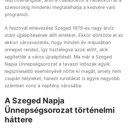
szeniorokig mindenki megtalálhatja a kedvére való
programot.
A fesztivál elnevezése Szeged 1879-es nagy árvíz
utáni újjáépítésének állít emléket. Ekkor döntötte el az
akkori városvezetés, hogy minden év májusában
ünnepet rendez, így tisztelegve azok előtt, akik
segítették a város újraépítését. Ma már a Szeged
Napja Ünnepségsorozat a tavaszi időszak egyik
legszínesebb eseményévé nőtte ki magát, amely nem
csupán helyieket, hanem turistákat is egyre nagyobb
számban vonz a napfény városába.
A Szeged Napja
Ünnepségsorozat történelmi
háttere