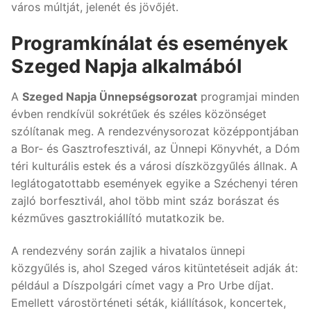
város múltját, jelenét és jövőjét.
Programkínálat és események
Szeged Napja alkalmából
A
Szeged Napja Ünnepségsorozat
programjai minden
évben rendkívül sokrétűek és széles közönséget
szólítanak meg. A rendezvénysorozat középpontjában
a Bor- és Gasztrofesztivál, az Ünnepi Könyvhét, a Dóm
téri kulturális estek és a városi díszközgyűlés állnak. A
leglátogatottabb események egyike a Széchenyi téren
zajló borfesztivál, ahol több mint száz borászat és
kézműves gasztrokiállító mutatkozik be.
A rendezvény során zajlik a hivatalos ünnepi
közgyűlés is, ahol Szeged város kitüntetéseit adják át:
például a Díszpolgári címet vagy a Pro Urbe díjat.
Emellett várostörténeti séták, kiállítások, koncertek,