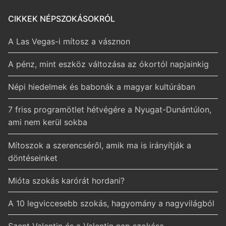
CIKKEK NÉPSZOKÁSOKRÓL
A Las Vegas-i mítosz a vásznon
A pénz, mint eszköz változása az ókortól napjainkig
Népi hiedelmek és babonák a magyar kultúrában
7 friss programötlet hétvégére a Nyugat-Dunántúlon,
ami nem kerül sokba
Mítoszok a szerencséről, amik ma is irányítják a
döntéseinket
Mióta szokás karórát hordani?
A 10 legviccesebb szokás, hagyomány a nagyvilágból