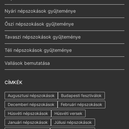
Nyári népszokások gyűjteménye
Őszi népszokások gyűjteménye
Tavaszi népszokások gyűjteménye
Téli népszokások gyűjteménye
Vallások bemutatása
CÍMKÉK
Augusztusi népszokások
Budapesti fesztiválok
Decemberi népszokások
Februári népszokások
Húsvéti népszokások
Húsvéti versek
Januári népszokások
Júliusi népszokások