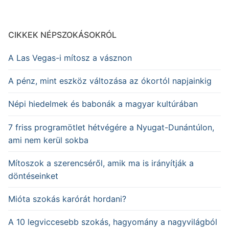
CIKKEK NÉPSZOKÁSOKRÓL
A Las Vegas-i mítosz a vásznon
A pénz, mint eszköz változása az ókortól napjainkig
Népi hiedelmek és babonák a magyar kultúrában
7 friss programötlet hétvégére a Nyugat-Dunántúlon,
ami nem kerül sokba
Mítoszok a szerencséről, amik ma is irányítják a
döntéseinket
Mióta szokás karórát hordani?
A 10 legviccesebb szokás, hagyomány a nagyvilágból