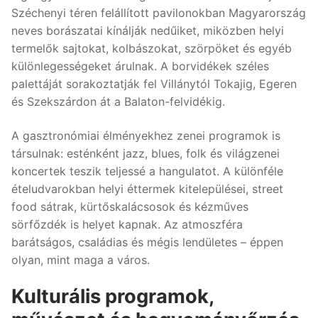
Széchenyi téren felállított pavilonokban Magyarország
neves borászatai kínálják nedűiket, miközben helyi
termelők sajtokat, kolbászokat, szörpöket és egyéb
különlegességeket árulnak. A borvidékek széles
palettáját sorakoztatják fel Villánytól Tokajig, Egeren
és Szekszárdon át a Balaton-felvidékig.
A gasztronómiai élményekhez zenei programok is
társulnak: esténként jazz, blues, folk és világzenei
koncertek teszik teljessé a hangulatot. A különféle
ételudvarokban helyi éttermek kitelepülései, street
food sátrak, kürtőskalácsosok és kézműves
sörfőzdék is helyet kapnak. Az atmoszféra
barátságos, családias és mégis lendületes – éppen
olyan, mint maga a város.
Kulturális programok,