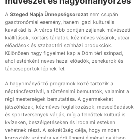
művészet és hagyományőrzés
A
Szeged Napja Ünnepségsorozat
nem csupán
gasztronómiai esemény, hanem igazi kulturális
kavalkád is. A város több pontján zajlanak művészeti
kiállítások, kortárs tárlatok, kézműves vásárok, utcai
előadások és szabadtéri színházi produkciók.
Különösen nagy figyelmet kap a Dóm téri színpad,
ahol esténként neves hazai előadók, zenekarok és
tánccsoportok lépnek fel.
A hagyományőrző programok közé tartozik a
néptáncfesztivál, a történelmi bemutatók, valamint a
régi mesterségek bemutatása. A gyermekeket
játszóházak, kézműves foglalkozások, meseelőadások
és sportversenyek várják, míg a felnőttek kulturális
kvízeken, beszélgetéseken és irodalmi esteken
vehetnek részt. A sokrétűség célja, hogy minden
korosztály számára valódi ünnepi élményt nyújtson.