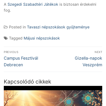
A
Szegedi Szabadtéri Játékok
is biztosan érdekelni
fog.
Posted in
Tavaszi népszokások gyűjteménye
Tagged
Májusi népszokások
Bejegyzés
PREVIOUS
NEXT
navigáció
Previous
Next
Campus Fesztivál
Gizella-napok
post:
post:
Debrecen
Veszprém
Kapcsolódó cikkek