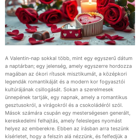
A Valentin-nap sokkal több, mint egy egyszerű dátum
a naptárban; egy jelenség, amely egyszerre hordozza
magában az ókori rítusok misztikumát, a középkori
legendák romantikáját és a modern kor fogyasztói
kultúrájának csillogását. Sokan a szerelmesek
ünnepének tartják, egy napnak, amely a romantikus
gesztusokról, a virágokról és a csokoládéról szól.
Mások számára csupán egy mesterségesen generált,
kereskedelmi felhajtás, amely felesleges nyomást
helyez az emberekre. Ebben az írásban arra teszünk
kísérletet, hogy a felszín alá nézzünk, és felfedjük a