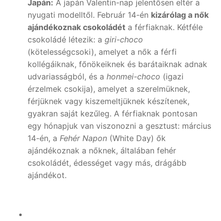
Japán:
A japán Valentin-nap jelentősen eltér a
nyugati modelltől. Február 14-én
kizárólag a nők
ajándékoznak csokoládét
a férfiaknak. Kétféle
csokoládé létezik: a
giri-choco
(kötelességcsoki), amelyet a nők a férfi
kollégáiknak, főnökeiknek és barátaiknak adnak
udvariasságból, és a
honmei-choco
(igazi
érzelmek csokija), amelyet a szerelmüknek,
férjüknek vagy kiszemeltjüknek készítenek,
gyakran saját kezűleg. A férfiaknak pontosan
egy hónapjuk van viszonozni a gesztust: március
14-én, a
Fehér Napon
(White Day) ők
ajándékoznak a nőknek, általában fehér
csokoládét, édességet vagy más, drágább
ajándékot.