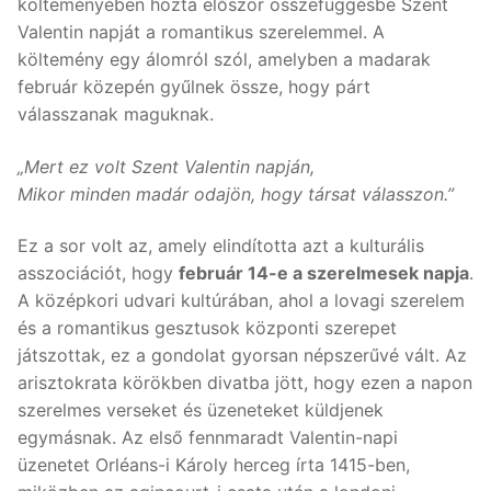
költeményében hozta először összefüggésbe Szent
Valentin napját a romantikus szerelemmel. A
költemény egy álomról szól, amelyben a madarak
február közepén gyűlnek össze, hogy párt
válasszanak maguknak.
„Mert ez volt Szent Valentin napján,
Mikor minden madár odajön, hogy társat válasszon.”
Ez a sor volt az, amely elindította azt a kulturális
asszociációt, hogy
február 14-e a szerelmesek napja
.
A középkori udvari kultúrában, ahol a lovagi szerelem
és a romantikus gesztusok központi szerepet
játszottak, ez a gondolat gyorsan népszerűvé vált. Az
arisztokrata körökben divatba jött, hogy ezen a napon
szerelmes verseket és üzeneteket küldjenek
egymásnak. Az első fennmaradt Valentin-napi
üzenetet Orléans-i Károly herceg írta 1415-ben,