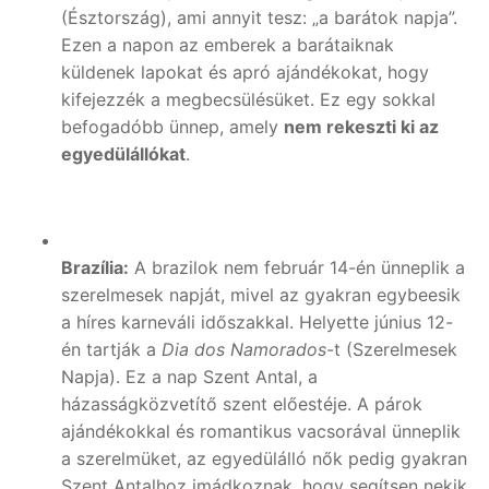
(Észtország), ami annyit tesz: „a barátok napja”.
Ezen a napon az emberek a barátaiknak
küldenek lapokat és apró ajándékokat, hogy
kifejezzék a megbecsülésüket. Ez egy sokkal
befogadóbb ünnep, amely
nem rekeszti ki az
egyedülállókat
.
Brazília:
A brazilok nem február 14-én ünneplik a
szerelmesek napját, mivel az gyakran egybeesik
a híres karneváli időszakkal. Helyette június 12-
én tartják a
Dia dos Namorados
-t (Szerelmesek
Napja). Ez a nap Szent Antal, a
házasságközvetítő szent előestéje. A párok
ajándékokkal és romantikus vacsorával ünneplik
a szerelmüket, az egyedülálló nők pedig gyakran
Szent Antalhoz imádkoznak, hogy segítsen nekik