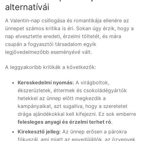
alternatívái
A Valentin-nap csillogása és romantikája ellenére az
ünnepet számos kritika is éri. Sokan úgy érzik, hogy a
nap elvesztette eredeti, érzelmi töltetét, és mára
csupán a fogyasztói társadalom egyik
legjövedelmezőbb eseményévé vált.
A leggyakoribb kritikák a következők:
Kereskedelmi nyomás:
A virágboltok,
ékszerüzletek, éttermek és csokoládégyártók
hetekkel az ünnep előtt megkezdik a
kampányaikat, azt sugallva, hogy a szeretetet
drága ajándékokkal kell kifejezni. Ez sok emberre
felesleges anyagi és érzelmi terhet ró
.
Kirekesztő jelleg:
Az ünnep erősen a párokra
fókuszál, ami miatt az egyedülállók, az özvegyek