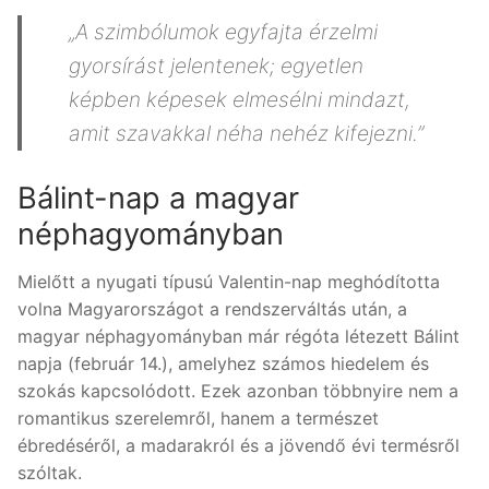
„A szimbólumok egyfajta érzelmi
gyorsírást jelentenek; egyetlen
képben képesek elmesélni mindazt,
amit szavakkal néha nehéz kifejezni.”
Bálint-nap a magyar
néphagyományban
Mielőtt a nyugati típusú Valentin-nap meghódította
volna Magyarországot a rendszerváltás után, a
magyar néphagyományban már régóta létezett Bálint
napja (február 14.), amelyhez számos hiedelem és
szokás kapcsolódott. Ezek azonban többnyire nem a
romantikus szerelemről, hanem a természet
ébredéséről, a madarakról és a jövendő évi termésről
szóltak.