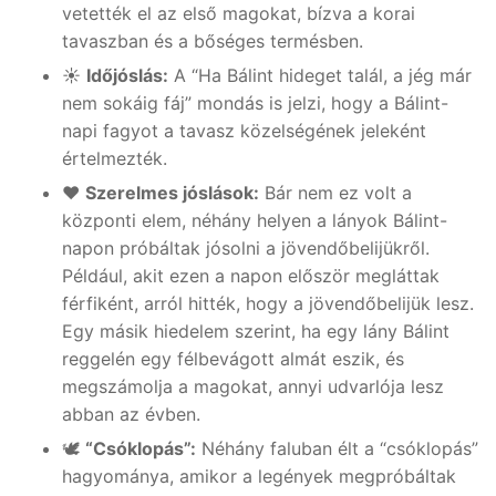
vetették el az első magokat, bízva a korai
tavaszban és a bőséges termésben.
☀️
Időjóslás:
A “Ha Bálint hideget talál, a jég már
nem sokáig fáj” mondás is jelzi, hogy a Bálint-
napi fagyot a tavasz közelségének jeleként
értelmezték.
❤️
Szerelmes jóslások:
Bár nem ez volt a
központi elem, néhány helyen a lányok Bálint-
napon próbáltak jósolni a jövendőbelijükről.
Például, akit ezen a napon először megláttak
férfiként, arról hitték, hogy a jövendőbelijük lesz.
Egy másik hiedelem szerint, ha egy lány Bálint
reggelén egy félbevágott almát eszik, és
megszámolja a magokat, annyi udvarlója lesz
abban az évben.
🕊️
“Csóklopás”:
Néhány faluban élt a “csóklopás”
hagyománya, amikor a legények megpróbáltak