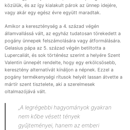
közülük, és az így kialakult párok az ünnep idejére,
vagy akár egy egész évre együtt maradtak.
Amikor a kereszténység a 4. század végén
államvallássá vált, az egyház tudatosan törekedett a
pogány ünnepek felszámolására vagy átformálására.
Gelasius pápa az 5. század végén betiltotta a
Lupercaliát, és sok történész szerint a helyére Szent
Valentin ünnepét rendelte, hogy egy erkölcsösebb,
keresztény alternatívát kínáljon a népnek. Ezzel a
pogány termékenységi rítusok helyét lassan átvette a
mártír szent tisztelete, aki a szerelmesek
oltalmazójává vált.
„A legrégebbi hagyományok gyakran
nem kőbe vésett tények
gyűjteményei, hanem az emberi