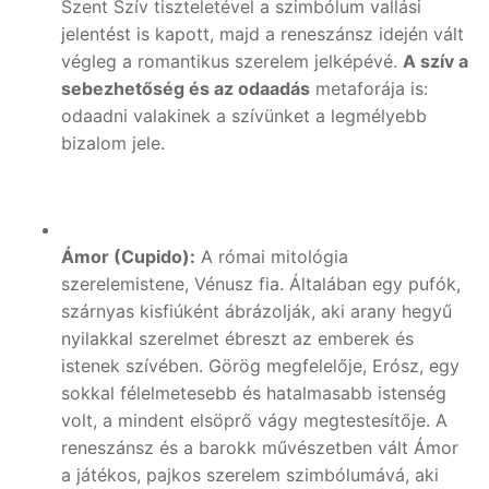
Szent Szív tiszteletével a szimbólum vallási
jelentést is kapott, majd a reneszánsz idején vált
végleg a romantikus szerelem jelképévé.
A szív a
sebezhetőség és az odaadás
metaforája is:
odaadni valakinek a szívünket a legmélyebb
bizalom jele.
Ámor (Cupido):
A római mitológia
szerelemistene, Vénusz fia. Általában egy pufók,
szárnyas kisfiúként ábrázolják, aki arany hegyű
nyilakkal szerelmet ébreszt az emberek és
istenek szívében. Görög megfelelője, Erósz, egy
sokkal félelmetesebb és hatalmasabb istenség
volt, a mindent elsöprő vágy megtestesítője. A
reneszánsz és a barokk művészetben vált Ámor
a játékos, pajkos szerelem szimbólumává, aki