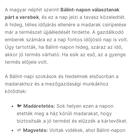
A magyar néphit szerint
Bálint-napon választanak
párt a verebek
, és ez a nap jelzi a tavasz közeledtét.
A hideg, télies időjárás ellenére a madarak csiripelése
már a természet újjáéledését hirdette. A gazdálkodó
emberek számára ez a nap fontos időjósló nap is volt.
Úgy tartották, ha Bálint-napon hideg, száraz az idő,
akkor jó termés várható. Ha esik az eső, az a gyenge
termés előjele volt.
A Bálint-napi szokások és hiedelmek elsősorban a
madarakhoz és a mezőgazdasági munkákhoz
kötődtek:
🐦
Madáretetés:
Sok helyen ezen a napon
etették meg a ház körüli madarakat, hogy
biztosítsák a jó termést és elűzzék a kártevőket.
🌱
Magvetés:
Voltak vidékek, ahol Bálint-napon