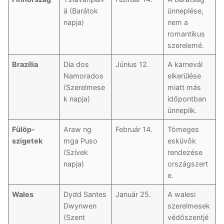
ä (Barátok
ünneplése,
napja)
nem a
romantikus
szerelemé.
Brazília
Dia dos
Június 12.
A karnevál
Namorados
elkerülése
(Szerelmese
miatt más
k napja)
időpontban
ünneplik.
Fülöp-
Araw ng
Február 14.
Tömeges
szigetek
mga Puso
esküvők
(Szívek
rendezése
napja)
országszert
e.
Wales
Dydd Santes
Január 25.
A walesi
Dwynwen
szerelmesek
(Szent
védőszentjé