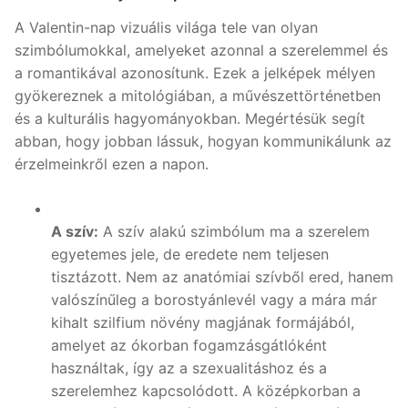
A Valentin-nap vizuális világa tele van olyan
szimbólumokkal, amelyeket azonnal a szerelemmel és
a romantikával azonosítunk. Ezek a jelképek mélyen
gyökereznek a mitológiában, a művészettörténetben
és a kulturális hagyományokban. Megértésük segít
abban, hogy jobban lássuk, hogyan kommunikálunk az
érzelmeinkről ezen a napon.
A szív:
A szív alakú szimbólum ma a szerelem
egyetemes jele, de eredete nem teljesen
tisztázott. Nem az anatómiai szívből ered, hanem
valószínűleg a borostyánlevél vagy a mára már
kihalt szilfium növény magjának formájából,
amelyet az ókorban fogamzásgátlóként
használtak, így az a szexualitáshoz és a
szerelemhez kapcsolódott. A középkorban a