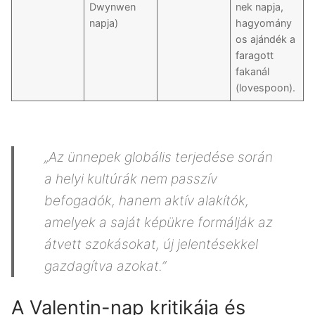
Dwynwen
nek napja,
napja)
hagyomány
os ajándék a
faragott
fakanál
(lovespoon).
„Az ünnepek globális terjedése során
a helyi kultúrák nem passzív
befogadók, hanem aktív alakítók,
amelyek a saját képükre formálják az
átvett szokásokat, új jelentésekkel
gazdagítva azokat.”
A Valentin-nap kritikája és