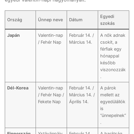
Egyedi
Ország
Ünnep neve
Dátum
szokás
Japán
Valentin-nap
Február 14. /
A nők adnak
/ Fehér Nap
Március 14.
csokit, a
férfiak egy
hónappal
később
viszonozzák
.
Dél-Korea
Valentin-nap
Február 14. /
A párok
/ Fehér Nap /
Március 14. /
mellett az
Fekete Nap
Április 14.
egyedülállók
is
“ünnepelnek”
.
Finnország
Ystävänpäiv
Február 14.
A barátság