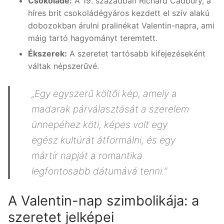
Csokoládé:
A 19. században Richard Cadbury, a
híres brit csokoládégyáros kezdett el szív alakú
dobozokban árulni pralinékat Valentin-napra, ami
máig tartó hagyományt teremtett.
Ékszerek:
A szeretet tartósabb kifejezéseként
váltak népszerűvé.
„Egy egyszerű költői kép, amely a
madarak párválasztását a szerelem
ünnepéhez köti, képes volt egy
egész kultúrát átformálni, és egy
mártír napját a romantika
legfontosabb dátumává tenni.”
A Valentin-nap szimbolikája: a
szeretet jelképei