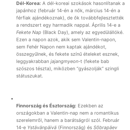
Dél-Korea:
A dél-koreai szokások hasonlítanak a
japánhoz (február 14-én a nők, március 14-én a
férfiak ajándékoznak), de ők továbbfejlesztették
a rendszert egy harmadik nappal. Április 14-e a
Fekete Nap
(Black Day), amely az egyedülállóké.
Ezen a napon azok, akik sem Valentin-napon,
sem Fehér Napon nem kaptak ajándékot,
összegyűlnek, és fekete színű ételeket esznek,
leggyakrabban
jajangmyeon
-t (fekete bab
szószos tészta), miközben “gyászolják” szingli
státuszukat.
Finnország és Észtország:
Ezekben az
országokban a Valentin-nap nem a romantikus
szerelemről, hanem a barátságról szól. Február
14-e
Ystävänpäivä
(Finnország) és
Sõbrapäev