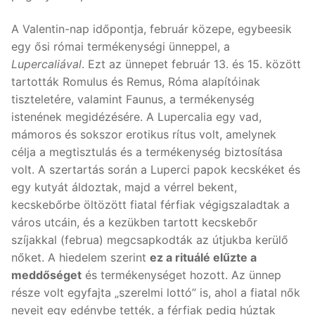
A Valentin-nap időpontja, február közepe, egybeesik
egy ősi római termékenységi ünneppel, a
Lupercaliával
. Ezt az ünnepet február 13. és 15. között
tartották Romulus és Remus, Róma alapítóinak
tiszteletére, valamint Faunus, a termékenység
istenének megidézésére. A Lupercalia egy vad,
mámoros és sokszor erotikus rítus volt, amelynek
célja a megtisztulás és a termékenység biztosítása
volt. A szertartás során a Luperci papok kecskéket és
egy kutyát áldoztak, majd a vérrel bekent,
kecskebőrbe öltözött fiatal férfiak végigszaladtak a
város utcáin, és a kezükben tartott kecskebőr
szíjakkal (februa) megcsapkodták az útjukba kerülő
nőket. A hiedelem szerint
ez a rituálé elűzte a
meddőséget
és termékenységet hozott. Az ünnep
része volt egyfajta „szerelmi lottó” is, ahol a fiatal nők
neveit egy edénybe tették, a férfiak pedig húztak