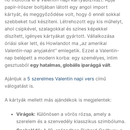
papír-írószer boltjában látott egy angol import
kártyát, és meggyőződése volt, hogy ő ennél sokkal
szebbeket tud készíteni. Létrehozott egy kis műhelyt,
ahol csipkével, szalagokkal és színes képekkel
díszített, igényes kártyákat gyártott. Vállalkozása
óriási siker lett, és Howlandot ma
„az amerikai
Valentin-nap anyjaként”
emlegetik. Ezzel a Valentin-
nap belépett a modern korba: egy személyes, intim
gesztusból
egy hatalmas, globális iparággá vált
.
Ajánljuk a
5 szerelmes Valentin napi vers
című
válogatást is.
A kártyák mellett más ajándékok is megjelentek:
Virágok:
Különösen a vörös rózsa, amely a
szerelem és a szenvedély klasszikus szimbóluma.