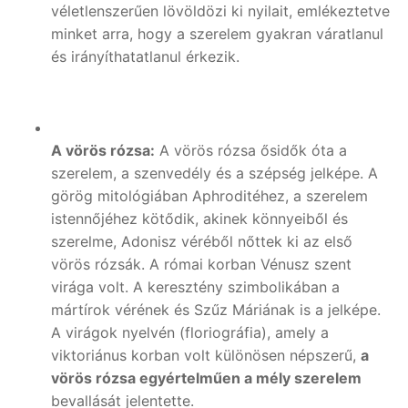
véletlenszerűen lövöldözi ki nyilait, emlékeztetve
minket arra, hogy a szerelem gyakran váratlanul
és irányíthatatlanul érkezik.
A vörös rózsa:
A vörös rózsa ősidők óta a
szerelem, a szenvedély és a szépség jelképe. A
görög mitológiában Aphroditéhez, a szerelem
istennőjéhez kötődik, akinek könnyeiből és
szerelme, Adonisz véréből nőttek ki az első
vörös rózsák. A római korban Vénusz szent
virága volt. A keresztény szimbolikában a
mártírok vérének és Szűz Máriának is a jelképe.
A virágok nyelvén (floriográfia), amely a
viktoriánus korban volt különösen népszerű,
a
vörös rózsa egyértelműen a mély szerelem
bevallását jelentette.