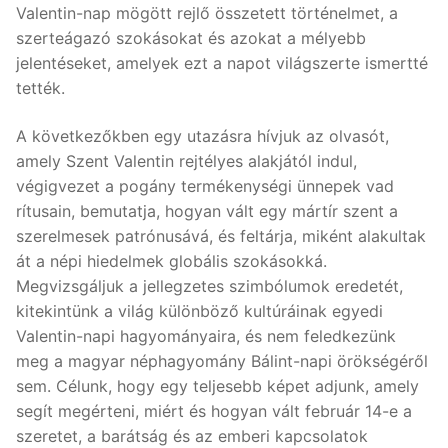
Valentin-nap mögött rejlő összetett történelmet, a
szerteágazó szokásokat és azokat a mélyebb
jelentéseket, amelyek ezt a napot világszerte ismertté
tették.
A következőkben egy utazásra hívjuk az olvasót,
amely Szent Valentin rejtélyes alakjától indul,
végigvezet a pogány termékenységi ünnepek vad
rítusain, bemutatja, hogyan vált egy mártír szent a
szerelmesek patrónusává, és feltárja, miként alakultak
át a népi hiedelmek globális szokásokká.
Megvizsgáljuk a jellegzetes szimbólumok eredetét,
kitekintünk a világ különböző kultúráinak egyedi
Valentin-napi hagyományaira, és nem feledkezünk
meg a magyar néphagyomány Bálint-napi örökségéről
sem. Célunk, hogy egy teljesebb képet adjunk, amely
segít megérteni, miért és hogyan vált február 14-e a
szeretet, a barátság és az emberi kapcsolatok