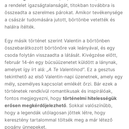
a rendelet igazságtalanságát, titokban továbbra is
összeadta a szerelmes párokat. Amikor tevékenysége
a császár tudomására jutott, börtönbe vetették és
halálra ítélték.
Egy másik történet szerint Valentin a börtönben
összebarátkozott börtönőre vak leányával, és egy
csoda folytán visszaadta a látását. Kivégzése előtt,
február 14-én egy búcsúüzenetet küldött a lánynak,
amelyet így írt alá:
„A Te Valentinod”
. Ez a gesztus
tekinthető az első Valentin-napi üzenetnek, amely egy
mély, személyes kapcsolat emlékét őrzi. Bár ezek a
történetek rendkívül romantikusak és inspirálóak,
fontos megjegyezni, hogy
történelmi hitelességük
erősen megkérdőjelezhető
. Sokkal valószínűbb,
hogy a legendák utólagosan jöttek létre, hogy
keresztény tartalommal töltsék meg a már létező
pogány ünnepeket.