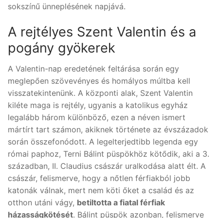
sokszínű ünneplésének napjává.
A rejtélyes Szent Valentin és a
pogány gyökerek
A Valentin-nap eredetének feltárása során egy
meglepően szövevényes és homályos múltba kell
visszatekintenünk. A központi alak, Szent Valentin
kiléte maga is rejtély, ugyanis a katolikus egyház
legalább három különböző, ezen a néven ismert
mártírt tart számon, akiknek története az évszázadok
során összefonódott. A legelterjedtibb legenda egy
római paphoz, Terni Bálint püspökhöz kötődik, aki a 3.
században, II. Claudius császár uralkodása alatt élt. A
császár, felismerve, hogy a nőtlen férfiakból jobb
katonák válnak, mert nem köti őket a család és az
otthon utáni vágy,
betiltotta a fiatal férfiak
házasságkötését
. Bálint püspök azonban, felismerve