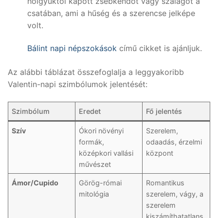
hölgyüktől kapott zsebkendőt vagy szalagot a
csatában, ami a hűség és a szerencse jelképe
volt.
Bálint napi népszokások
című cikket is ajánljuk.
Az alábbi táblázat összefoglalja a leggyakoribb
Valentin-napi szimbólumok jelentését:
Szimbólum
Eredet
Fő jelentés
Szív
Ókori növényi
Szerelem,
formák,
odaadás, érzelmi
középkori vallási
központ
művészet
Ámor/Cupido
Görög-római
Romantikus
mitológia
szerelem, vágy, a
szerelem
kiszámíthatatlans