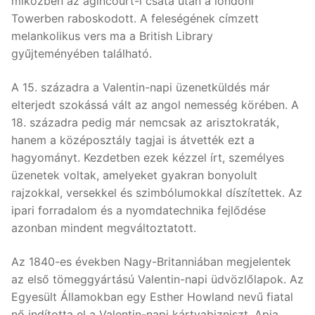
miközben az agincourt-i csata után a londoni
Towerben raboskodott. A feleségének címzett
melankolikus vers ma a British Library
gyűjteményében található.
A 15. századra a Valentin-napi üzenetküldés már
elterjedt szokássá vált az angol nemesség körében. A
18. századra pedig már nemcsak az arisztokraták,
hanem a középosztály tagjai is átvették ezt a
hagyományt. Kezdetben ezek kézzel írt, személyes
üzenetek voltak, amelyeket gyakran bonyolult
rajzokkal, versekkel és szimbólumokkal díszítettek. Az
ipari forradalom és a nyomdatechnika fejlődése
azonban mindent megváltoztatott.
Az 1840-es években Nagy-Britanniában megjelentek
az első tömeggyártású Valentin-napi üdvözlőlapok. Az
Egyesült Államokban egy Esther Howland nevű fiatal
nő indította el a Valentin-napi kártyabizniszt. Apja