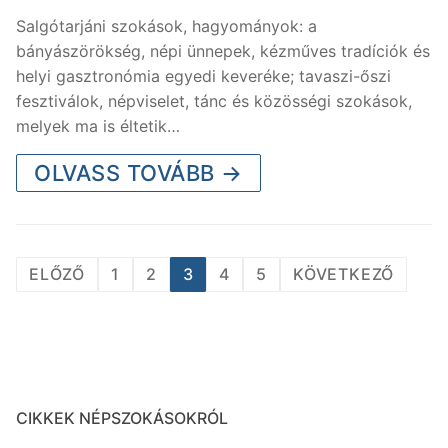
Salgótarjáni szokások, hagyományok: a
bányászörökség, népi ünnepek, kézműves tradíciók és
helyi gasztronómia egyedi keveréke; tavaszi-őszi
fesztiválok, népviselet, tánc és közösségi szokások,
melyek ma is éltetik…
OLVASS TOVÁBB →
Bejegyzések
ELŐZŐ
1
2
3
4
5
KÖVETKEZŐ
lapozása
CIKKEK NÉPSZOKÁSOKRÓL