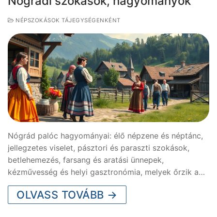
Nógrádi szokások, hagyományok
NÉPSZOKÁSOK TÁJEGYSÉGENKÉNT
Nógrád palóc hagyományai: élő népzene és néptánc,
jellegzetes viselet, pásztori és paraszti szokások,
betlehemezés, farsang és aratási ünnepek,
kézművesség és helyi gasztronómia, melyek őrzik a…
OLVASS TOVÁBB →