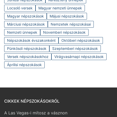
Locsoló versek
Magyar nemzeti ünnepek
Magyar népszokások
Májusi népszokások
Márciusi népszokások
Nemzetek népszokásai
Nemzeti ünnepek
Novemberi népszokások
Népszokások évszakonként
Októberi népszokások
Pünkösdi népszokások
Szeptemberi népszokások
Versek népszokásokhoz
Virágvasárnapi népszokások
Áprilisi népszokások
CIKKEK NÉPSZOKÁSOKRÓL
A Las Vegas-i mítosz a vásznon