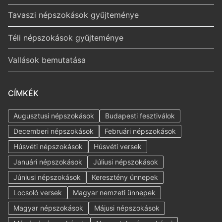
Tavaszi népszokások gyűjteménye
Téli népszokások gyűjteménye
Vallások bemutatása
CÍMKÉK
Augusztusi népszokások
Budapesti fesztiválok
Decemberi népszokások
Februári népszokások
Húsvéti népszokások
Húsvéti versek
Januári népszokások
Júliusi népszokások
Júniusi népszokások
Keresztény ünnepek
Locsoló versek
Magyar nemzeti ünnepek
Magyar népszokások
Májusi népszokások