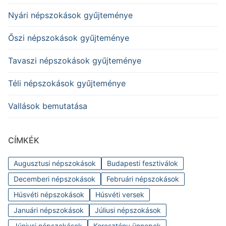
Nyári népszokások gyűjteménye
Őszi népszokások gyűjteménye
Tavaszi népszokások gyűjteménye
Téli népszokások gyűjteménye
Vallások bemutatása
CÍMKÉK
Augusztusi népszokások
Budapesti fesztiválok
Decemberi népszokások
Februári népszokások
Húsvéti népszokások
Húsvéti versek
Januári népszokások
Júliusi népszokások
Júniusi népszokások
Keresztény ünnepek