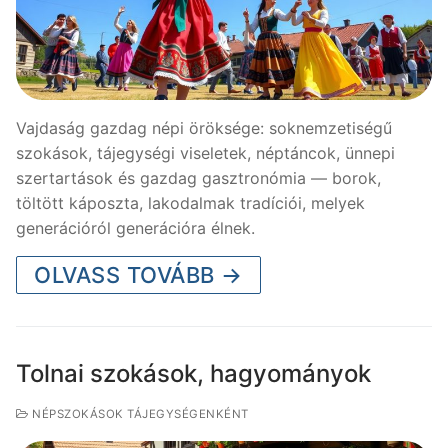
Vajdaság gazdag népi öröksége: soknemzetiségű
szokások, tájegységi viseletek, néptáncok, ünnepi
szertartások és gazdag gasztronómia — borok,
töltött káposzta, lakodalmak tradíciói, melyek
generációról generációra élnek.
OLVASS TOVÁBB →
Tolnai szokások, hagyományok
NÉPSZOKÁSOK TÁJEGYSÉGENKÉNT