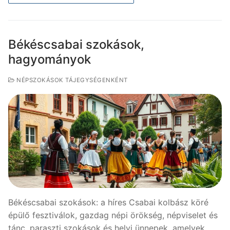
Békéscsabai szokások,
hagyományok
NÉPSZOKÁSOK TÁJEGYSÉGENKÉNT
Békéscsabai szokások: a híres Csabai kolbász köré
épülő fesztiválok, gazdag népi örökség, népviselet és
tánc, paraszti szokások és helyi ünnepek, amelyek