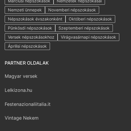
Márciusi népszokások
Nemzetek népszokásai
Nemzeti ünnepek
Novemberi népszokások
Népszokások évszakonként
Októberi népszokások
Pünkösdi népszokások
Szeptemberi népszokások
Versek népszokásokhoz
Virágvasárnapi népszokások
Áprilisi népszokások
PARTNER OLDALAK
Magyar versek
Lelkizona.hu
Festenazionaliitalia.it
Vintage Nekem