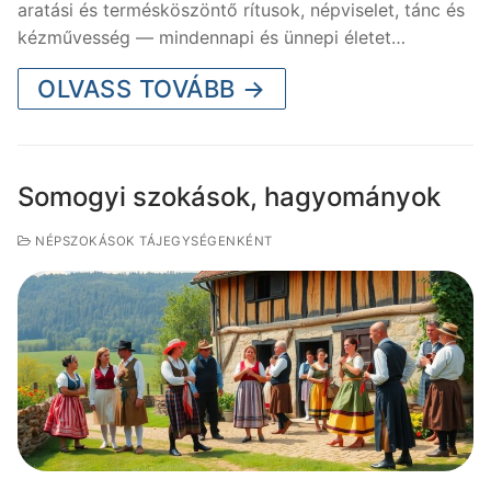
aratási és termésköszöntő rítusok, népviselet, tánc és
kézművesség — mindennapi és ünnepi életet…
OLVASS TOVÁBB →
Somogyi szokások, hagyományok
NÉPSZOKÁSOK TÁJEGYSÉGENKÉNT