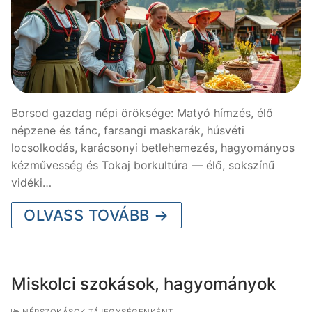
Borsod gazdag népi öröksége: Matyó hímzés, élő
népzene és tánc, farsangi maskarák, húsvéti
locsolkodás, karácsonyi betlehemezés, hagyományos
kézművesség és Tokaj borkultúra — élő, sokszínű
vidéki…
OLVASS TOVÁBB →
Miskolci szokások, hagyományok