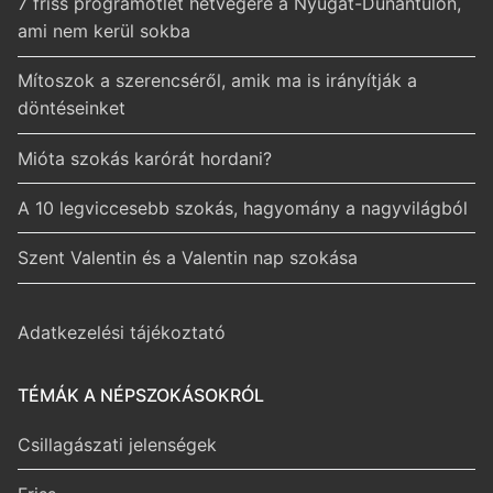
7 friss programötlet hétvégére a Nyugat-Dunántúlon,
ami nem kerül sokba
Mítoszok a szerencséről, amik ma is irányítják a
döntéseinket
Mióta szokás karórát hordani?
A 10 legviccesebb szokás, hagyomány a nagyvilágból
Szent Valentin és a Valentin nap szokása
Adatkezelési tájékoztató
TÉMÁK A NÉPSZOKÁSOKRÓL
Csillagászati jelenségek