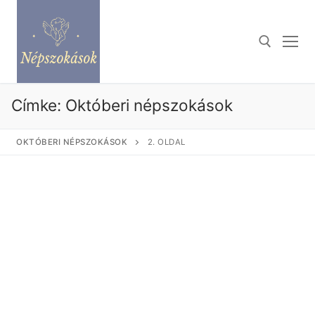
Ugrás
a
tartalomra
Keresése:
Címke:
Októberi népszokások
OKTÓBERI NÉPSZOKÁSOK
2. OLDAL