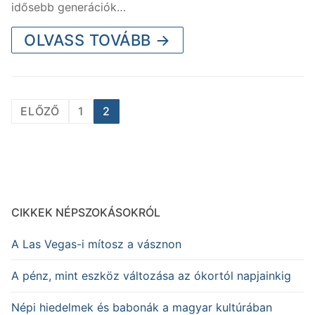
idősebb generációk…
OLVASS TOVÁBB →
Bejegyzések
ELŐZŐ
1
2
lapozása
CIKKEK NÉPSZOKÁSOKRÓL
A Las Vegas-i mítosz a vásznon
A pénz, mint eszköz változása az ókortól napjainkig
Népi hiedelmek és babonák a magyar kultúrában