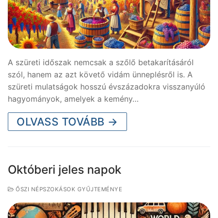
A szüreti időszak nemcsak a szőlő betakarításáról
szól, hanem az azt követő vidám ünneplésről is. A
szüreti mulatságok hosszú évszázadokra visszanyúló
hagyományok, amelyek a kemény…
OLVASS TOVÁBB →
Októberi jeles napok
ŐSZI NÉPSZOKÁSOK GYŰJTEMÉNYE