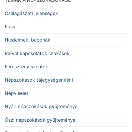
TÉMÁK A NÉPSZOKÁSOKRÓL
Csillagászati jelenségek
Friss
Hiedelmek, babonák
Idővel kapcsolatos szokások
Keresztény szentek
Népszokások tájegységenként
Népviselet
Nyári népszokások gyűjteménye
Őszi népszokások gyűjteménye