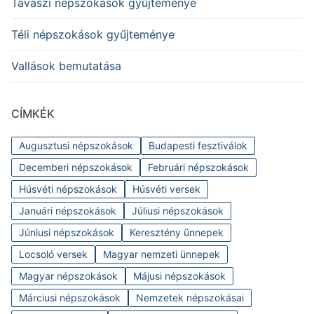
Tavaszi népszokások gyűjteménye
Téli népszokások gyűjteménye
Vallások bemutatása
CÍMKÉK
Augusztusi népszokások
Budapesti fesztiválok
Decemberi népszokások
Februári népszokások
Húsvéti népszokások
Húsvéti versek
Januári népszokások
Júliusi népszokások
Júniusi népszokások
Keresztény ünnepek
Locsoló versek
Magyar nemzeti ünnepek
Magyar népszokások
Májusi népszokások
Márciusi népszokások
Nemzetek népszokásai