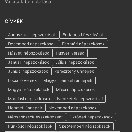
Vallások bemutatása
CÍMKÉK
Augusztusi népszokások
Budapesti fesztiválok
Decemberi népszokások
Februári népszokások
Húsvéti népszokások
Húsvéti versek
Januári népszokások
Júliusi népszokások
Júniusi népszokások
Keresztény ünnepek
Locsoló versek
Magyar nemzeti ünnepek
Magyar népszokások
Májusi népszokások
Márciusi népszokások
Nemzetek népszokásai
Nemzeti ünnepek
Novemberi népszokások
Népszokások évszakonként
Októberi népszokások
Pünkösdi népszokások
Szeptemberi népszokások