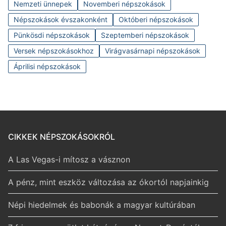
Nemzeti ünnepek
Novemberi népszokások
Népszokások évszakonként
Októberi népszokások
Pünkösdi népszokások
Szeptemberi népszokások
Versek népszokásokhoz
Virágvasárnapi népszokások
Áprilisi népszokások
CIKKEK NÉPSZOKÁSOKRÓL
A Las Vegas-i mítosz a vásznon
A pénz, mint eszköz változása az ókortól napjainkig
Népi hiedelmek és babonák a magyar kultúrában