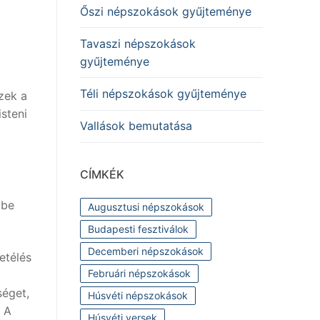
Őszi népszokások gyűjteménye
Tavaszi népszokások
gyűjteménye
Téli népszokások gyűjteménye
zek a
steni
Vallások bemutatása
CÍMKÉK
gbe
Augusztusi népszokások
Budapesti fesztiválok
Decemberi népszokások
etélés
Februári népszokások
séget,
Húsvéti népszokások
. A
Húsvéti versek