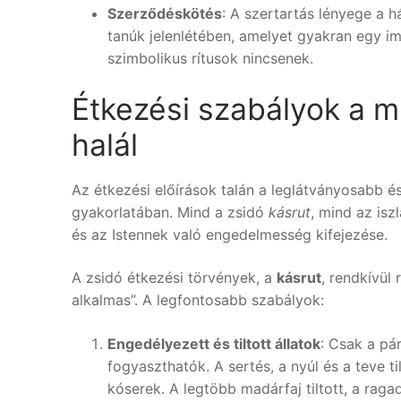
Szerződéskötés
: A szertartás lényege a 
tanúk jelenlétében, amelyet gyakran egy 
szimbolikus rítusok nincsenek.
Étkezési szabályok a 
halál
Az étkezési előírások talán a leglátványosabb é
gyakorlatában. Mind a zsidó
kásrut
, mind az is
és az Istennek való engedelmesség kifejezése.
A zsidó étkezési törvények, a
kásrut
, rendkívül 
alkalmas”. A legfontosabb szabályok:
Engedélyezett és tiltott állatok
: Csak a pá
fogyaszthatók. A sertés, a nyúl és a teve ti
kóserek. A legtöbb madárfaj tiltott, a rag