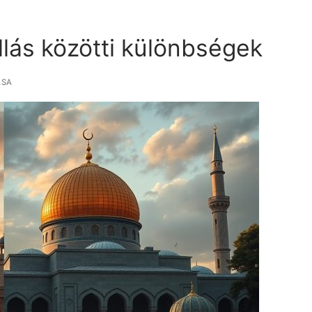
llás közötti különbségek
ÁSA