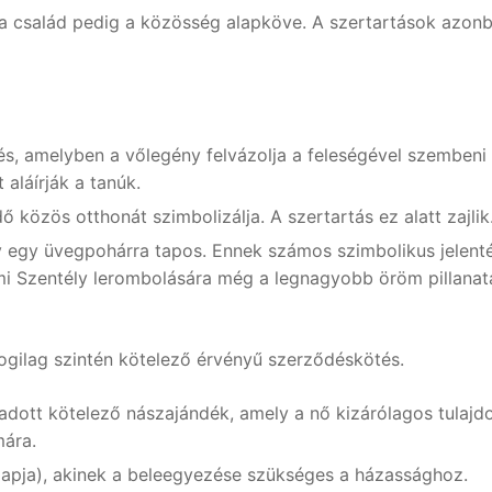
 a család pedig a közösség alapköve. A szertartások azon
dés, amelyben a vőlegény felvázolja a feleségével szembeni
 aláírják a tanúk.
ő közös otthonát szimbolizálja. A szertartás ez alatt zajlik
y egy üvegpohárra tapos. Ennek számos szimbolikus jelent
emi Szentély lerombolására még a legnagyobb öröm pillana
jogilag szintén kötelező érvényű szerződéskötés.
adott kötelező nászajándék, amely a nő kizárólagos tulajd
mára.
 apja), akinek a beleegyezése szükséges a házassághoz.