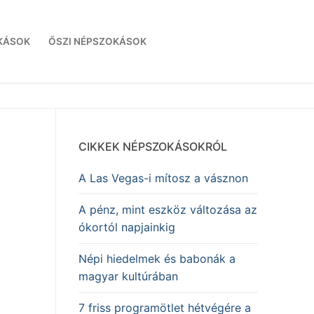
KÁSOK
ŐSZI NÉPSZOKÁSOK
CIKKEK NÉPSZOKÁSOKRÓL
A Las Vegas-i mítosz a vásznon
A pénz, mint eszköz változása az
ókortól napjainkig
Népi hiedelmek és babonák a
magyar kultúrában
7 friss programötlet hétvégére a