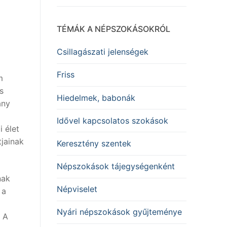
TÉMÁK A NÉPSZOKÁSOKRÓL
Csillagászati jelenségek
Friss
m
s
Hiedelmek, babonák
ány
Idővel kapcsolatos szokások
 élet
tjainak
Keresztény szentek
Népszokások tájegységenként
nak
Népviselet
 a
Nyári népszokások gyűjteménye
. A