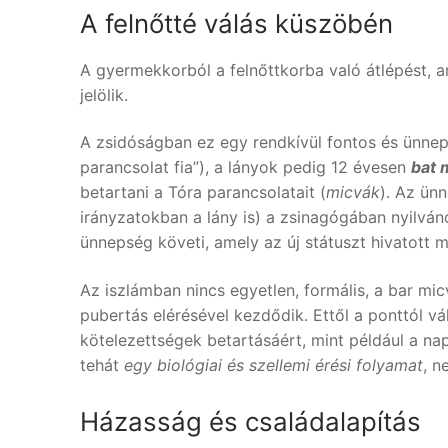
A felnőtté válás küszöbén
A gyermekkorból a felnőttkorba való átlépést, am
jelölik.
A zsidóságban ez egy rendkívül fontos és ünne
parancsolat fia”), a lányok pedig 12 évesen
bat 
betartani a Tóra parancsolatait (
micvák
). Az ün
irányzatokban a lány is) a zsinagógában nyilván
ünnepség követi, amely az új státuszt hivatott m
Az iszlámban nincs egyetlen, formális, a bar mic
pubertás elérésével kezdődik. Ettől a ponttól váli
kötelezettségek betartásáért, mint például a na
tehát
egy biológiai és szellemi érési folyamat
, n
Házasság és családalapítás