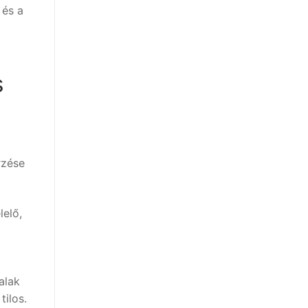
 és a
s
rzése
lelő,
alak
tilos.