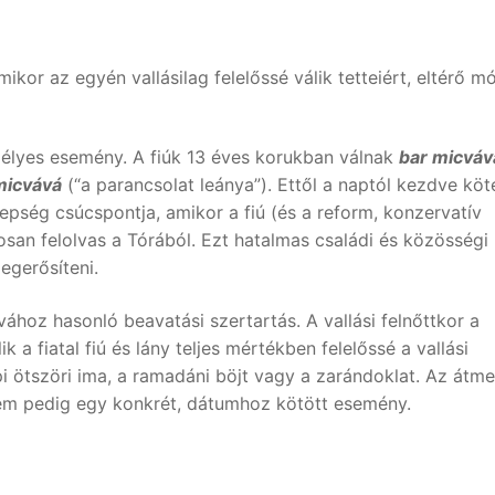
ikor az egyén vallásilag felelőssé válik tetteiért, eltérő 
pélyes esemény. A fiúk 13 éves korukban válnak
bar micváv
micvává
(“a parancsolat leánya”). Ettől a naptól kezdve köt
nepség csúcspontja, amikor a fiú (és a reform, konzervatív
osan felolvas a Tórából. Ezt hatalmas családi és közösségi
egerősíteni.
vához hasonló beavatási szertartás. A vallási felnőttkor a
k a fiatal fiú és lány teljes mértékben felelőssé a vallási
pi ötszöri ima, a ramadáni böjt vagy a zarándoklat. Az átm
em pedig egy konkrét, dátumhoz kötött esemény.