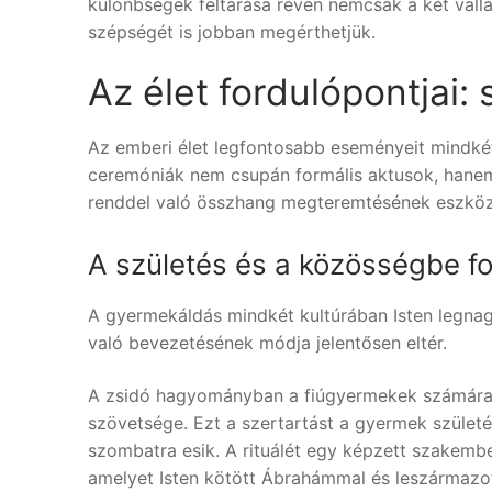
különbségek feltárása révén nemcsak a két vall
szépségét is jobban megérthetjük.
Az élet fordulópontjai: 
Az emberi élet legfontosabb eseményeit mindkét 
ceremóniák nem csupán formális aktusok, hanem 
renddel való összhang megteremtésének eszköz
A születés és a közösségbe f
A gyermekáldás mindkét kultúrában Isten legna
való bevezetésének módja jelentősen eltér.
A zsidó hagyományban a fiúgyermekek számár
szövetsége. Ezt a szertartást a gyermek szület
szombatra esik. A rituálét egy képzett szakemb
amelyet Isten kötött Ábrahámmal és leszármazott