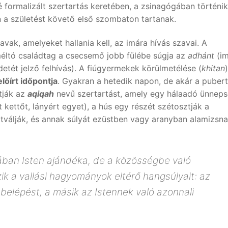
ormalizált szertartás keretében, a zsinagógában történik
n a születést követő első szombaton tartanak.
vak, amelyeket hallania kell, az imára hívás szavai. A
méltó családtag a csecsemő jobb fülébe súgja az
adhánt
(im
etét jelző felhívás). A fiúgyermekek körülmetélése (
khitan
)
lőírt időpontja
. Gyakran a hetedik napon, de akár a puber
tják az
aqiqah
nevű szertartást, amely egy hálaadó ünneps
kettőt, lányért egyet), a hús egy részét szétosztják a
tválják, és annak súlyát ezüstben vagy aranyban alamizsn
ában Isten ajándéka, de a közösségbe való
ik a vallási hagyományok eltérő hangsúlyait: az
belépést, a másik az Istennek való azonnali