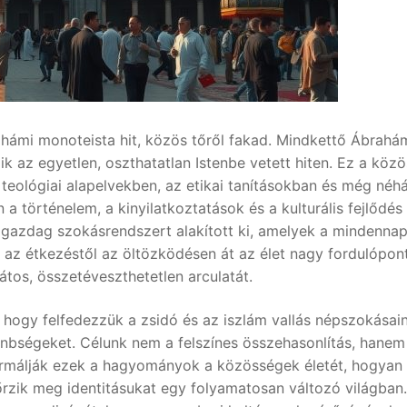
rahámi monoteista hit, közös tőről fakad. Mindkettő Ábrahá
zik az egyetlen, oszthatatlan Istenbe vetett hiten. Ez a közö
eológiai alapelvekben, az etikai tanításokban és még néh
a történelem, a kinyilatkoztatások és a kulturális fejlődés
s gazdag szokásrendszert alakított ki, amelyek a mindennapi
 az étkezéstől az öltözködésen át az élet nagy fordulópon
tos, összetéveszthetetlen arculatát.
 hogy felfedezzük a zsidó és az iszlám vallás népszokásai
önbségeket. Célunk nem a felszínes összehasonlítás, hanem
ormálják ezek a hagyományok a közösségek életét, hogyan
őrzik meg identitásukat egy folyamatosan változó világban