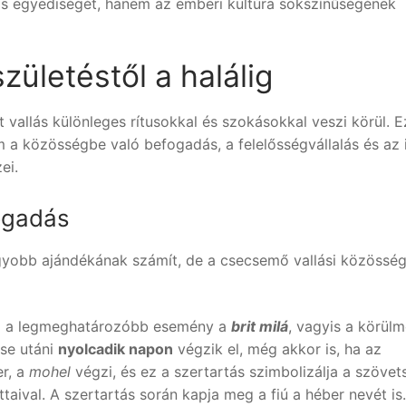
ás egyediségét, hanem az emberi kultúra sokszínűségének
születéstől a halálig
vallás különleges rítusokkal és szokásokkal veszi körül. E
a közösségbe való befogadás, a felelősségvállalás és az i
ei.
ogadás
gyobb ajándékának számít, de a csecsemő vallási közössé
a a legmeghatározóbb esemény a
brit milá
, vagyis a körülm
ése utáni
nyolcadik napon
végzik el, még akkor is, ha az
er, a
mohel
végzi, és ez a szertartás szimbolizálja a szövet
aival. A szertartás során kapja meg a fiú a héber nevét is