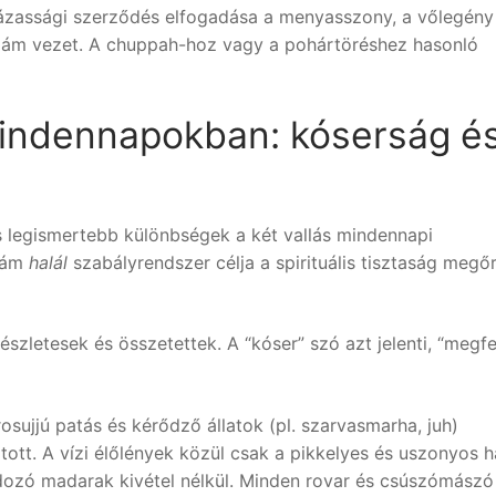
házassági szerződés elfogadása a menyasszony, a vőlegény
imám vezet. A chuppah-hoz vagy a pohártöréshez hasonló
mindennapokban: kóserság é
s legismertebb különbségek a két vallás mindennapi
zlám
halál
szabályrendszer célja a spirituális tisztaság megő
részletesek és összetettek. A “kóser” szó azt jelenti, “megfe
rosujjú patás és kérődző állatok (pl. szarvasmarha, juh)
ltott. A vízi élőlények közül csak a pikkelyes és uszonyos h
adozó madarak kivétel nélkül. Minden rovar és csúszómászó 