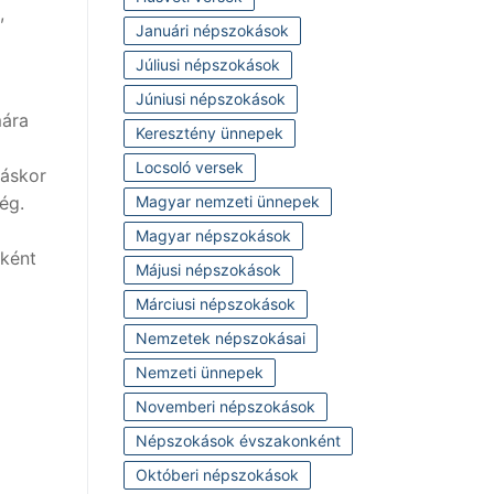
,
Januári népszokások
Júliusi népszokások
Júniusi népszokások
ára
Keresztény ünnepek
Locsoló versek
táskor
Magyar nemzeti ünnepek
ég.
Magyar népszokások
aként
Májusi népszokások
Márciusi népszokások
Nemzetek népszokásai
Nemzeti ünnepek
Novemberi népszokások
Népszokások évszakonként
Októberi népszokások