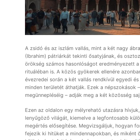
A zsidó és az iszlám vallás, mint a két nagy áb
(Ibrahim) pátriárkát tekinti ősatyjának, és oszto
örökség számos hasonlóságot eredményezett a t
rituáléban is. A közös gyökerek ellenére azonban 
évezredei során a két vallás rendkívül egyedi é
minden területét áthatják. Ezek a népszokások –
megünnepléséig – adják meg a két közösség sajá
Ezen az oldalon egy mélyreható utazásra hívjuk,
lenyűgöző világát, kiemelve a legfontosabb kül
megértés elősegítése. Megvizsgáljuk, hogyan f
fejezik ki hitüket a mindennapokban, és miként 