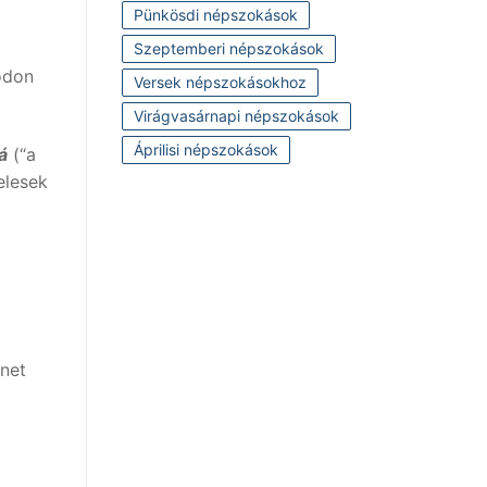
Pünkösdi népszokások
Szeptemberi népszokások
módon
Versek népszokásokhoz
Virágvasárnapi népszokások
Áprilisi népszokások
á
(“a
elesek
enet