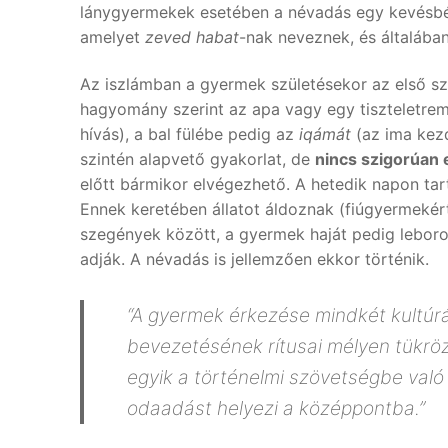
lánygyermekek esetében a névadás egy kevésbé f
amelyet
zeved habat
-nak neveznek, és általába
Az iszlámban a gyermek születésekor az első sza
hagyomány szerint az apa vagy egy tiszteletre
hívás), a bal fülébe pedig az
iqámát
(az ima kezd
szintén alapvető gyakorlat, de
nincs szigorúan e
előtt bármikor elvégezhető. A hetedik napon tar
Ennek keretében állatot áldoznak (fiúgyermekért 
szegények között, a gyermek haját pedig leboro
adják. A névadás is jellemzően ekkor történik.
“A gyermek érkezése mindkét kultúr
bevezetésének rítusai mélyen tükröz
egyik a történelmi szövetségbe való 
odaadást helyezi a középpontba.”