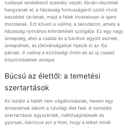
tudással rendelkező személy vezeti. Korán-részletek
hangzanak el, a házasság fontosságáról szóló rövid
beszédet tartanak, majd a felek hivatalosan is igent
mondanak. Ezt követi a
valíma
, a lakodalom, amely a
házasság nyilvános kihirdetését szolgálja. Ez egy nagy
ünnepség, ahol a család és a barátok együtt esznek,
ünnepelnek, és jókívánságaikat fejezik ki az ifjú
párnak.
A valíma a közösségi öröm és az új család
köszöntésének ünnepe.
Búcsú az élettől: a temetési
szertartások
Az iszlám a halált nem végállomásnak, hanem egy
átmenetnek tekinti a túlvilági élet felé. A temetési
szertartások egyszerűek, méltóságteljesek és
gyorsak, tükrözve azt a hitet, hogy a lelket minél