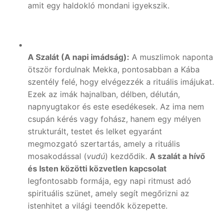
amit egy haldokló mondani igyekszik.
A Szalát (A napi imádság):
A muszlimok naponta
ötször fordulnak Mekka, pontosabban a Kába
szentély felé, hogy elvégezzék a rituális imájukat.
Ezek az imák hajnalban, délben, délután,
napnyugtakor és este esedékesek. Az ima nem
csupán kérés vagy fohász, hanem egy mélyen
strukturált, testet és lelket egyaránt
megmozgató szertartás, amely a rituális
mosakodással (
vudú
) kezdődik.
A szalát a hívő
és Isten közötti közvetlen kapcsolat
legfontosabb formája, egy napi ritmust adó
spirituális szünet, amely segít megőrizni az
istenhitet a világi teendők közepette.