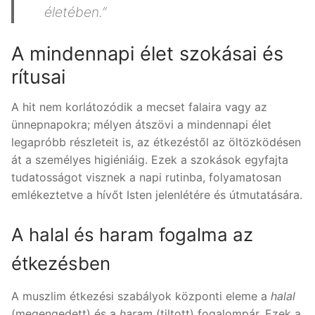
életében.”
A mindennapi élet szokásai és
rítusai
A hit nem korlátozódik a mecset falaira vagy az
ünnepnapokra; mélyen átszövi a mindennapi élet
legapróbb részleteit is, az étkezéstől az öltözködésen
át a személyes higiéniáig. Ezek a szokások egyfajta
tudatosságot visznek a napi rutinba, folyamatosan
emlékeztetve a hívőt Isten jelenlétére és útmutatására.
A halal és haram fogalma az
étkezésben
A muszlim étkezési szabályok központi eleme a
halal
(megengedett) és a
haram
(tiltott) fogalompár. Ezek a