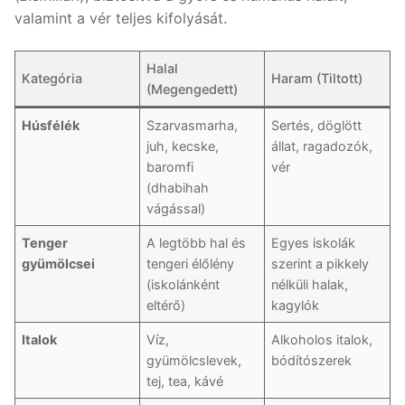
valamint a vér teljes kifolyását.
Halal
Kategória
Haram (Tiltott)
(Megengedett)
Húsfélék
Szarvasmarha,
Sertés, döglött
juh, kecske,
állat, ragadozók,
baromfi
vér
(dhabihah
vágással)
Tenger
A legtöbb hal és
Egyes iskolák
gyümölcsei
tengeri élőlény
szerint a pikkely
(iskolánként
nélküli halak,
eltérő)
kagylók
Italok
Víz,
Alkoholos italok,
gyümölcslevek,
bódítószerek
tej, tea, kávé