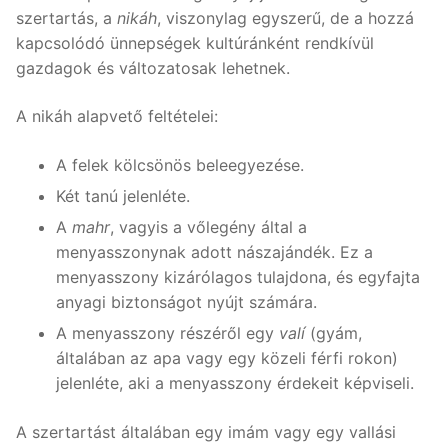
szertartás, a
nikáh
, viszonylag egyszerű, de a hozzá
kapcsolódó ünnepségek kultúránként rendkívül
gazdagok és változatosak lehetnek.
A nikáh alapvető feltételei:
A felek kölcsönös beleegyezése.
Két tanú jelenléte.
A
mahr
, vagyis a vőlegény által a
menyasszonynak adott nászajándék. Ez a
menyasszony kizárólagos tulajdona, és egyfajta
anyagi biztonságot nyújt számára.
A menyasszony részéről egy
valí
(gyám,
általában az apa vagy egy közeli férfi rokon)
jelenléte, aki a menyasszony érdekeit képviseli.
A szertartást általában egy imám vagy egy vallási