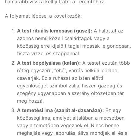
hamarabb vissza kell juttatni a Teremtőhöz.
A folyamat lépései a következők:
A test rituális lemosása (guszl):
A halottat az
azonos nemű közeli családtagok vagy a
közösség erre kijelölt tagjai mossák le gondosan,
tiszta vízzel és szappannal.
A test bepólyálása (kafan):
A testet ezután több
réteg egyszerű, fehér, varrás nélküli lepelbe
csavarják. Ez a ruházat az Isten előtti
egyenlőséget szimbolizálja, hiszen gazdag és
szegény ugyanabban a szerény öltözetben tér
meg hozzá.
A temetési ima (szalát al-dzsanáza):
Ez egy
közösségi ima, amelyet általában a mecsetben
vagy a temetőben végeznek el. Nincs benne
meghajlás vagy leborulás, állva mondják el, és a