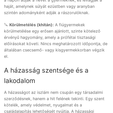
a napon adják a nevet a gyermeknek, és levágják a
haját, amelynek súlyát ezüstben vagy aranyban
szintén adományként adják a rászorulóknak.
🔪
Körülmetélés (khitán):
A fiúgyermekek
körülmetélése egy erősen ajánlott, szinte kötelező
érvényű hagyomány, amely a prófétai tisztasági
előírásokat követi. Nincs meghatározott időpontja, de
általában csecsemő- vagy kisgyermekkorban végzik
el.
A házasság szentsége és a
lakodalom
A házasságot az iszlám nem csupán egy társadalmi
szerződésnek, hanem a hit felének tekinti. Egy szent
kötelék, amely védelmet, nyugalmat és a
családalapítás lehetőségét nyújtja. A házassági