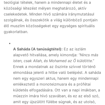
teológiai tételek, hanem a mindennapi életet és a
közösségi létezést mélyen meghatározó, aktív
cselekedetek. Minden hívő számára iránymutatásul
szolgálnak, és összekötik a világ különböző pontjain
élő muszlim közösségeket egy egységes spirituális
gyakorlatban.
A Saháda (A tanúságtétel):
Ez az iszlám
alapvető hitvallása, amely kimondja:
“Nincs más
isten, csak Allah, és Mohamed az Ő küldötte.”
Ennek a mondatnak az őszinte szívvel történő
elmondása jelenti a hitbe való belépést. A saháda
nem egy egyszeri aktus, hanem egy mindennapi
emlékeztető a monoteizmusra és a prófétai
küldetés elfogadására. Ott van a napi imákban, a
müezzin imára hívó szavában, és ez az első szó,
amit egy újszülött fülébe súgnak, és az utolsó,