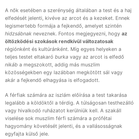
A nők esetében a szerénység általában a test és a haj
elfedését jelenti, kivéve az arcot és a kezeket. Ennek
legismertebb formája a fejkendő, amelyet szintén
hidzsábnak
neveznek. Fontos megjegyezni, hogy
az
öltözködési szokások rendkívül változatosak
régiónként és kultúránként. Míg egyes helyeken a
teljes testet eltakaró
burka
vagy az arcot is elfedő
nikáb
a megszokott, addig más muszlim
közösségekben egy lazábban megkötött sál vagy
akár a fejkendő elhagyása is elfogadott.
A férfiak számára az iszlám előírása a test takarása
legalább a köldöktől a térdig. A túlságosan testhezálló
vagy hivalkodó ruházatot kerülniük kell. A szakáll
viselése sok muszlim férfi számára a prófétai
hagyomány követését jelenti, és a vallásosságnak
egyfajta külső jele.