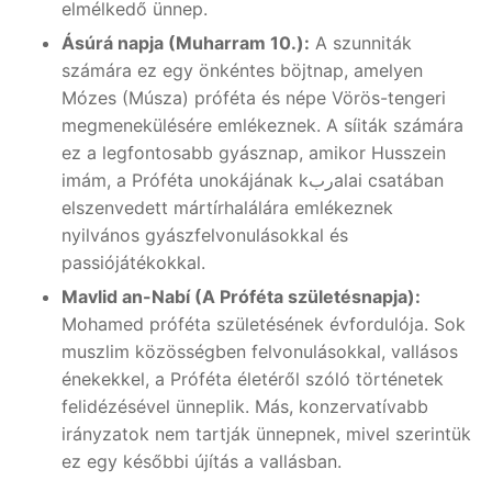
elmélkedő ünnep.
Ásúrá napja (Muharram 10.):
A szunniták
számára ez egy önkéntes böjtnap, amelyen
Mózes (Músza) próféta és népe Vörös-tengeri
megmenekülésére emlékeznek. A síiták számára
ez a legfontosabb gyásznap, amikor Husszein
imám, a Próféta unokájának kربalai csatában
elszenvedett mártírhalálára emlékeznek
nyilvános gyászfelvonulásokkal és
passiójátékokkal.
Mavlid an-Nabí (A Próféta születésnapja):
Mohamed próféta születésének évfordulója. Sok
muszlim közösségben felvonulásokkal, vallásos
énekekkel, a Próféta életéről szóló történetek
felidézésével ünneplik. Más, konzervatívabb
irányzatok nem tartják ünnepnek, mivel szerintük
ez egy későbbi újítás a vallásban.