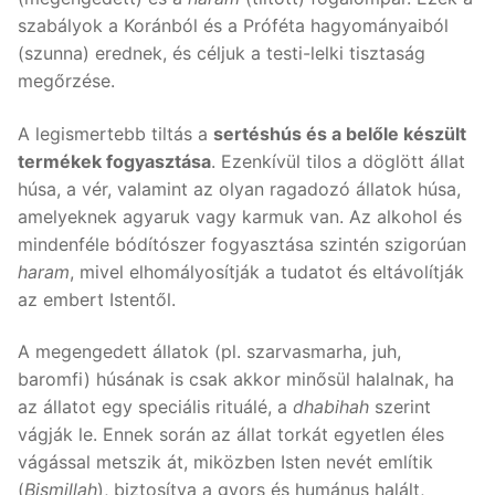
szabályok a Koránból és a Próféta hagyományaiból
(szunna) erednek, és céljuk a testi-lelki tisztaság
megőrzése.
A legismertebb tiltás a
sertéshús és a belőle készült
termékek fogyasztása
. Ezenkívül tilos a döglött állat
húsa, a vér, valamint az olyan ragadozó állatok húsa,
amelyeknek agyaruk vagy karmuk van. Az alkohol és
mindenféle bódítószer fogyasztása szintén szigorúan
haram
, mivel elhomályosítják a tudatot és eltávolítják
az embert Istentől.
A megengedett állatok (pl. szarvasmarha, juh,
baromfi) húsának is csak akkor minősül halalnak, ha
az állatot egy speciális rituálé, a
dhabihah
szerint
vágják le. Ennek során az állat torkát egyetlen éles
vágással metszik át, miközben Isten nevét említik
(
Bismillah
), biztosítva a gyors és humánus halált,