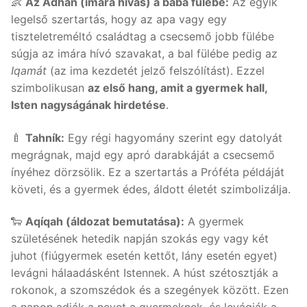
👶
Az Adhán (imára hívás) a baba fülébe:
Az egyik
legelső szertartás, hogy az apa vagy egy
tiszteletreméltó családtag a csecsemő jobb fülébe
súgja az imára hívó szavakat, a bal fülébe pedig az
Iqamát
(az ima kezdetét jelző felszólítást). Ezzel
szimbolikusan
az első hang, amit a gyermek hall,
Isten nagyságának hirdetése
.
🍼
Tahník:
Egy régi hagyomány szerint egy datolyát
megrágnak, majd egy apró darabkáját a csecsemő
ínyéhez dörzsölik. Ez a szertartás a Próféta példáját
követi, és a gyermek édes, áldott életét szimbolizálja.
🐑
Aqíqah (áldozat bemutatása):
A gyermek
születésének hetedik napján szokás egy vagy két
juhot (fiúgyermek esetén kettőt, lány esetén egyet)
levágni hálaadásként Istennek. A húst szétosztják a
rokonok, a szomszédok és a szegények között. Ezen