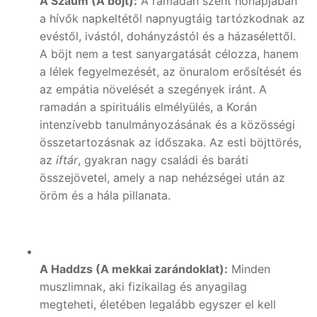
A Szaum (A böjt):
A ramadán szent hónapjában
a hívők napkeltétől napnyugtáig tartózkodnak az
evéstől, ivástól, dohányzástól és a házasélettől.
A böjt nem a test sanyargatását célozza, hanem
a lélek fegyelmezését, az önuralom erősítését és
az empátia növelését a szegények iránt. A
ramadán a spirituális elmélyülés, a Korán
intenzívebb tanulmányozásának és a közösségi
összetartozásnak az időszaka. Az esti böjttörés,
az
iftár
, gyakran nagy családi és baráti
összejövetel, amely a nap nehézségei után az
öröm és a hála pillanata.
A Haddzs (A mekkai zarándoklat):
Minden
muszlimnak, aki fizikailag és anyagilag
megteheti, életében legalább egyszer el kell