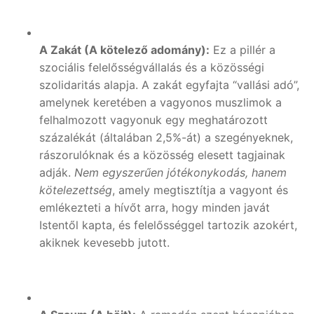
A Zakát (A kötelező adomány):
Ez a pillér a
szociális felelősségvállalás és a közösségi
szolidaritás alapja. A zakát egyfajta “vallási adó”,
amelynek keretében a vagyonos muszlimok a
felhalmozott vagyonuk egy meghatározott
százalékát (általában 2,5%-át) a szegényeknek,
rászorulóknak és a közösség elesett tagjainak
adják.
Nem egyszerűen jótékonykodás, hanem
kötelezettség
, amely megtisztítja a vagyont és
emlékezteti a hívőt arra, hogy minden javát
Istentől kapta, és felelősséggel tartozik azokért,
akiknek kevesebb jutott.