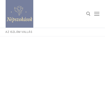
Ugrás
a
tartalomra
AZ ISZLÁM VALLÁS
Keresése: