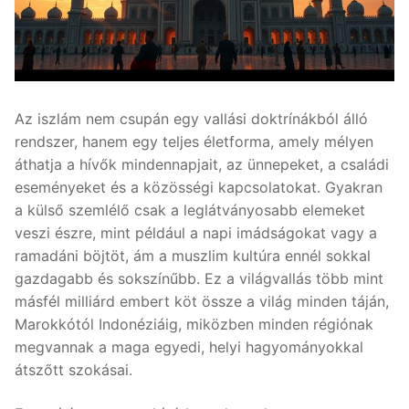
Az iszlám nem csupán egy vallási doktrínákból álló
rendszer, hanem egy teljes életforma, amely mélyen
áthatja a hívők mindennapjait, az ünnepeket, a családi
eseményeket és a közösségi kapcsolatokat. Gyakran
a külső szemlélő csak a leglátványosabb elemeket
veszi észre, mint például a napi imádságokat vagy a
ramadáni böjtöt, ám a muszlim kultúra ennél sokkal
gazdagabb és sokszínűbb. Ez a világvallás több mint
másfél milliárd embert köt össze a világ minden táján,
Marokkótól Indonéziáig, miközben minden régiónak
megvannak a maga egyedi, helyi hagyományokkal
átszőtt szokásai.