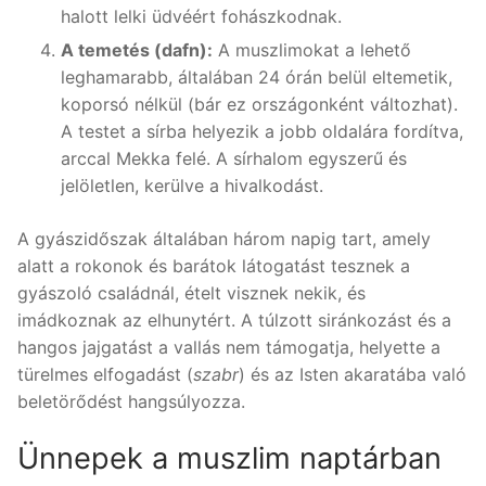
halott lelki üdvéért fohászkodnak.
A temetés (dafn):
A muszlimokat a lehető
leghamarabb, általában 24 órán belül eltemetik,
koporsó nélkül (bár ez országonként változhat).
A testet a sírba helyezik a jobb oldalára fordítva,
arccal Mekka felé. A sírhalom egyszerű és
jelöletlen, kerülve a hivalkodást.
A gyászidőszak általában három napig tart, amely
alatt a rokonok és barátok látogatást tesznek a
gyászoló családnál, ételt visznek nekik, és
imádkoznak az elhunytért. A túlzott siránkozást és a
hangos jajgatást a vallás nem támogatja, helyette a
türelmes elfogadást (
szabr
) és az Isten akaratába való
beletörődést hangsúlyozza.
Ünnepek a muszlim naptárban