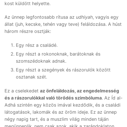
kost küldött helyette.
Az ünnep legfontosabb rítusa az
udhiyah
, vagyis egy
állat (juh, kecske, tehén vagy teve) feláldozása. A húst
három részre osztják:
Egy rész a családé.
Egy részt a rokonoknak, barátoknak és
szomszédoknak adnak.
Egy részt a szegények és rászorulók között
osztanak szét.
Ez a cselekedet
az önfeláldozás, az engedelmesség
és a rászorulókkal való törődés szimbóluma
. Az Íd al-
Adhá szintén egy közös imával kezdődik, és a családi
látogatások, lakomák és az öröm ideje. Ez az ünnep
négy napig tart, és a muszlim világ minden táján
megünneplik, nem csak azok, akik a zarándoklaton