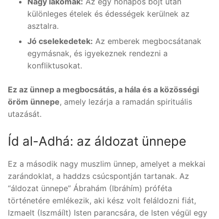
Nagy lakomák:
Az egy hónapos böjt után
különleges ételek és édességek kerülnek az
asztalra.
Jó cselekedetek:
Az emberek megbocsátanak
egymásnak, és igyekeznek rendezni a
konfliktusokat.
Ez az ünnep a megbocsátás, a hála és a közösségi
öröm ünnepe
, amely lezárja a ramadán spirituális
utazását.
Íd al-Adhá: az áldozat ünnepe
Ez a második nagy muszlim ünnep, amelyet a mekkai
zarándoklat, a haddzs csúcspontján tartanak. Az
“áldozat ünnepe” Ábrahám (Ibráhím) próféta
történetére emlékezik, aki kész volt feláldozni fiát,
Izmaelt (Iszmáílt) Isten parancsára, de Isten végül egy