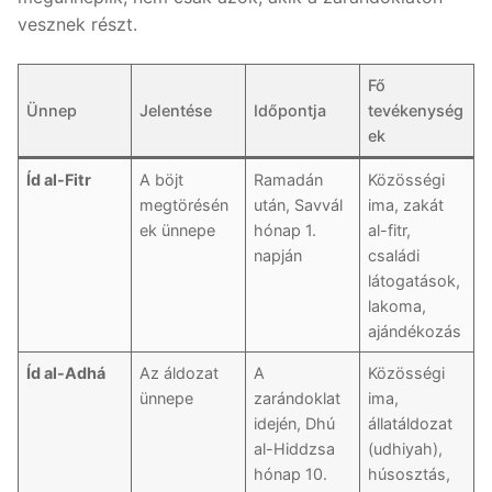
vesznek részt.
Fő
Ünnep
Jelentése
Időpontja
tevékenység
ek
Íd al-Fitr
A böjt
Ramadán
Közösségi
megtörésén
után, Savvál
ima, zakát
ek ünnepe
hónap 1.
al-fitr,
napján
családi
látogatások,
lakoma,
ajándékozás
Íd al-Adhá
Az áldozat
A
Közösségi
ünnepe
zarándoklat
ima,
idején, Dhú
állatáldozat
al-Hiddzsa
(udhiyah),
hónap 10.
húsosztás,