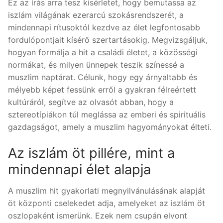
Ez az írás arra tesz kísérletet, hogy bemutassa az
iszlám világának ezerarcú szokásrendszerét, a
mindennapi rítusoktól kezdve az élet legfontosabb
fordulópontjait kísérő szertartásokig. Megvizsgáljuk,
hogyan formálja a hit a családi életet, a közösségi
normákat, és milyen ünnepek teszik színessé a
muszlim naptárat. Célunk, hogy egy árnyaltabb és
mélyebb képet fessünk erről a gyakran félreértett
kultúráról, segítve az olvasót abban, hogy a
sztereotípiákon túl meglássa az emberi és spirituális
gazdagságot, amely a muszlim hagyományokat élteti.
Az iszlám öt pillére, mint a
mindennapi élet alapja
A muszlim hit gyakorlati megnyilvánulásának alapját
öt központi cselekedet adja, amelyeket az iszlám öt
oszlopaként ismerünk. Ezek nem csupán elvont