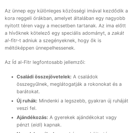
Az ünnep egy különleges közösségi imával kezdődik a
kora reggeli órákban, amelyet általában egy nagyobb
nyitott téren vagy a mecsetben tartanak. Az ima előtt
a hívőknek kötelező egy speciális adományt, a
zakát
al-fitr
-t adniuk a szegényeknek, hogy ők is
méltóképpen ünnepelhessenek.
Az Íd al-Fitr legfontosabb jellemzői:
Családi összejövetelek:
A családok
összegyűlnek, meglátogatják a rokonokat és a
barátokat.
Új ruhák:
Mindenki a legszebb, gyakran új ruháját
veszi fel.
Ajándékozás:
A gyerekek ajándékokat vagy
pénzt (
eidi
) kapnak.