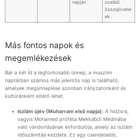
napján
családi
összejövetel
ek
Más fontos napok és
megemlékezések
Bár a két Íd a legfontosabb ünnep, a muszlim
naptárban számos más jelentős nap is található,
amelyek megünneplése azonban irányzatonként és
kultúránként eltérő lehet.
Iszlám újév (Muharram első napja):
A hidzsra,
vagyis Mohamed próféta Mekkából Medinába
való vándorlásának évfordulója, amely az iszlám
időszámítás kezdete. Ez egy csendesebb,