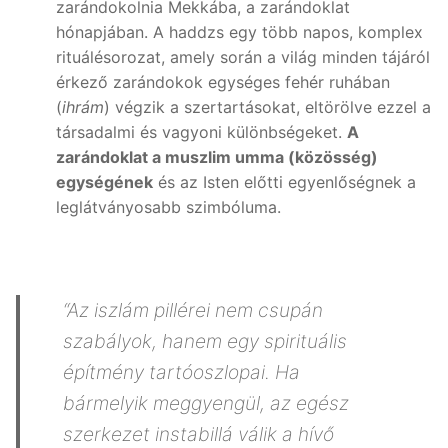
zarándokolnia Mekkába, a zarándoklat
hónapjában. A haddzs egy több napos, komplex
rituálésorozat, amely során a világ minden tájáról
érkező zarándokok egységes fehér ruhában
(
ihrám
) végzik a szertartásokat, eltörölve ezzel a
társadalmi és vagyoni különbségeket.
A
zarándoklat a muszlim umma (közösség)
egységének
és az Isten előtti egyenlőségnek a
leglátványosabb szimbóluma.
“Az iszlám pillérei nem csupán
szabályok, hanem egy spirituális
építmény tartóoszlopai. Ha
bármelyik meggyengül, az egész
szerkezet instabillá válik a hívő