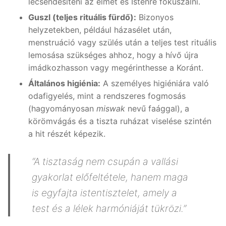
lecsendesíteni az elmét és Istenre fókuszálni.
Guszl (teljes rituális fürdő):
Bizonyos
helyzetekben, például házasélet után,
menstruáció vagy szülés után a teljes test rituális
lemosása szükséges ahhoz, hogy a hívő újra
imádkozhasson vagy megérinthesse a Koránt.
Általános higiénia:
A személyes higiéniára való
odafigyelés, mint a rendszeres fogmosás
(hagyományosan
miswak
nevű faággal), a
körömvágás és a tiszta ruházat viselése szintén
a hit részét képezik.
“A tisztaság nem csupán a vallási
gyakorlat előfeltétele, hanem maga
is egyfajta istentisztelet, amely a
test és a lélek harmóniáját tükrözi.”