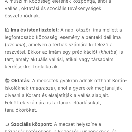
A muszlim közösség életének központja, ahol a
vallási, oktatási és szociális tevékenységek
összefonódnak.
🕌
Ima és istentisztelet:
A napi ötszöri ima mellett a
legfontosabb közösségi esemény a pénteki déli ima
(
dzsuma
), amelyen a férfiak számára kötelező a
részvétel. Ekkor az imám egy prédikációt (
khutba
) is
tart, amely aktuális vallási, etikai vagy társadalmi
kérdésekkel foglalkozik.
📚
Oktatás:
A mecsetek gyakran adnak otthont Korán-
iskoláknak (
madrasza
), ahol a gyerekek megtanulják
olvasni a Koránt és elsajátítják a vallás alapjait.
Felnőttek számára is tartanak előadásokat,
tanulóköröket.
🤝
Szociális központ:
A mecset helyszíne a
házasságkötéseknek, a közösségi ünnepeknek, és