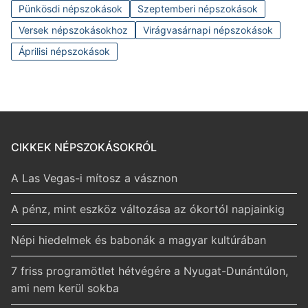
Pünkösdi népszokások
Szeptemberi népszokások
Versek népszokásokhoz
Virágvasárnapi népszokások
Áprilisi népszokások
CIKKEK NÉPSZOKÁSOKRÓL
A Las Vegas-i mítosz a vásznon
A pénz, mint eszköz változása az ókortól napjainkig
Népi hiedelmek és babonák a magyar kultúrában
7 friss programötlet hétvégére a Nyugat-Dunántúlon,
ami nem kerül sokba