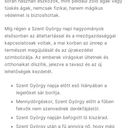
során használt eszközök, mint például zöld ágak vagy
tüskés ágak, nemcsak fizikai, hanem mágikus
védelmet is biztosítottak.
Míg régen a Szent György napi hagyományok
elsősorban az állattartással és a mezőgazdasággal
kapcsolatosak voltak, a mai korban az ünnep a
természet megújulását és az újrakezdést
szimbolizálja. Az emberek virágokat ültetnek és
otthonaikat díszítik, jelezve a tavasz és az új
lehetőségek kezdetét.
Szent György napja előtt eső hiányában a
legelőket sár borítja.
Mennydörgéskor, Szent György előtt a fűben
fekvők nem szenvednek derékfájástól.
Szent György napján befogott ló kiszárad.
Szent György után a fű annyira nő, hogy még