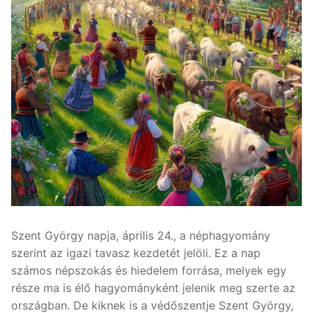
Szent György napja, április 24., a néphagyomány
szerint az igazi tavasz kezdetét jelöli. Ez a nap
számos népszokás és hiedelem forrása, melyek egy
része ma is élő hagyományként jelenik meg szerte az
országban. De kiknek is a védőszentje Szent György,