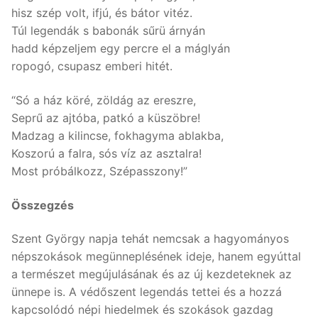
hisz szép volt, ifjú, és bátor vitéz.
Túl legendák s babonák sűrü árnyán
hadd képzeljem egy percre el a máglyán
ropogó, csupasz emberi hitét.
“Só a ház köré, zöldág az ereszre,
Seprű az ajtóba, patkó a küszöbre!
Madzag a kilincse, fokhagyma ablakba,
Koszorú a falra, sós víz az asztalra!
Most próbálkozz, Szépasszony!”
Összegzés
Szent György napja tehát nemcsak a hagyományos
népszokások megünneplésének ideje, hanem egyúttal
a természet megújulásának és az új kezdeteknek az
ünnepe is. A védőszent legendás tettei és a hozzá
kapcsolódó népi hiedelmek és szokások gazdag