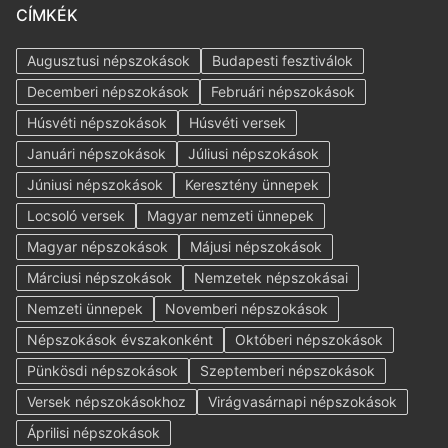
CÍMKÉK
Augusztusi népszokások
Budapesti fesztiválok
Decemberi népszokások
Februári népszokások
Húsvéti népszokások
Húsvéti versek
Januári népszokások
Júliusi népszokások
Júniusi népszokások
Keresztény ünnepek
Locsoló versek
Magyar nemzeti ünnepek
Magyar népszokások
Májusi népszokások
Márciusi népszokások
Nemzetek népszokásai
Nemzeti ünnepek
Novemberi népszokások
Népszokások évszakonként
Októberi népszokások
Pünkösdi népszokások
Szeptemberi népszokások
Versek népszokásokhoz
Virágvasárnapi népszokások
Áprilisi népszokások