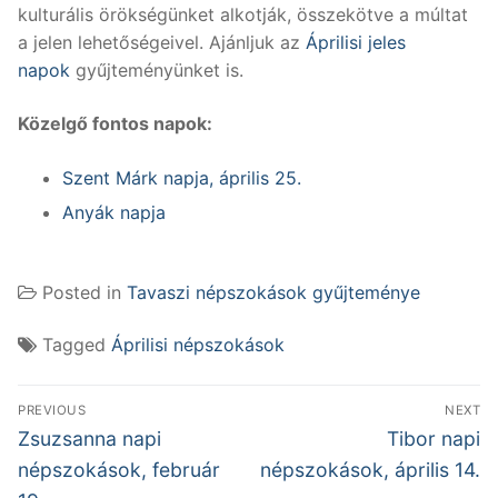
kulturális örökségünket alkotják, összekötve a múltat
a jelen lehetőségeivel. Ajánljuk az
Áprilisi jeles
napok
gyűjteményünket is.
Közelgő fontos napok:
Szent Márk napja, április 25.
Anyák napja
Posted in
Tavaszi népszokások gyűjteménye
Tagged
Áprilisi népszokások
Bejegyzés
PREVIOUS
NEXT
navigáció
Previous
Next
Zsuzsanna napi
Tibor napi
post:
post:
népszokások, február
népszokások, április 14.