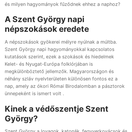
és milyen hagyományok fűződnek ehhez a naphoz?
A Szent György napi
népszokások eredete
A népszokások gyökerei mélyre nyúlnak a múltba.
Szent György napi hagyományokkal kapcsolatos
kutatások szerint, ezek a szokások és hiedelmek
Kelet- és Nyugat-Európa folklórjában is
megkülönböztető jellemzők. Magyarországon és
néhány szláv nyelvterületen különösen fontos ez a
nap, amely az ókori Római Birodalomban a pásztorok
ünnepeként is ismert volt .
Kinek a védőszentje Szent
György?
Szent György a lovagok, katonák, fegyverkovácsok és