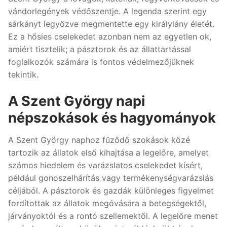
vándorlegények védőszentje. A legenda szerint egy
sárkányt legyőzve megmentette egy királylány életét.
Ez a hősies cselekedet azonban nem az egyetlen ok,
amiért tisztelik; a pásztorok és az állattartással
foglalkozók számára is fontos védelmezőjüknek
tekintik.
A Szent György napi
népszokások és hagyományok
A Szent György naphoz fűződő szokások közé
tartozik az állatok első kihajtása a legelőre, amelyet
számos hiedelem és varázslatos cselekedet kísért,
például gonoszelhárítás vagy termékenységvarázslás
céljából. A pásztorok és gazdák különleges figyelmet
fordítottak az állatok megóvására a betegségektől,
járványoktól és a rontó szellemektől. A legelőre menet