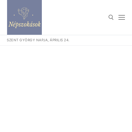
Ugrás
a
tartalomra
SZENT GYÖRGY NAPJA, ÁPRILIS 24.
Keresése: