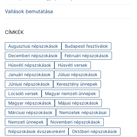
Vallások bemutatása
CÍMKÉK
Augusztusi népszokások
Budapesti fesztiválok
Decemberi népszokások
Februári népszokások
Húsvéti népszokások
Húsvéti versek
Januári népszokások
Júliusi népszokások
Júniusi népszokások
Keresztény ünnepek
Locsoló versek
Magyar nemzeti ünnepek
Magyar népszokások
Májusi népszokások
Márciusi népszokások
Nemzetek népszokásai
Nemzeti ünnepek
Novemberi népszokások
Népszokások évszakonként
Októberi népszokások