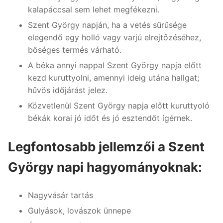
kalapáccsal sem lehet megfékezni.
Szent György napján, ha a vetés sűrűsége
elegendő egy holló vagy varjú elrejtőzéséhez,
bőséges termés várható.
A béka annyi nappal Szent György napja előtt
kezd kuruttyolni, amennyi ideig utána hallgat;
hűvös időjárást jelez.
Közvetlenül Szent György napja előtt kuruttyoló
békák korai jó időt és jó esztendőt ígérnek.
Legfontosabb jellemzői a Szent
György napi hagyományoknak:
Nagyvásár tartás
Gulyások, lovászok ünnepe