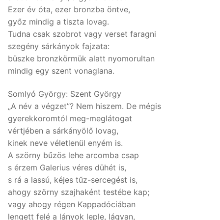
Ezer év óta, ezer bronzba öntve,
győz mindig a tiszta lovag.
Tudna csak szobrot vagy verset faragni
szegény sárkányok fajzata:
büszke bronzkörmük alatt nyomorultan
mindig egy szent vonaglana.
Somlyó György: Szent György
„A név a végzet”? Nem hiszem. De mégis
gyerekkoromtól meg-meglátogat
vértjében a sárkányölő lovag,
kinek neve véletlenül enyém is.
A szörny bűzös lehe arcomba csap
s érzem Galerius véres dühét is,
s rá a lassú, kéjes tűz-sercegést is,
ahogy szörny szajhaként testébe kap;
vagy ahogy régen Kappadóciában
lengett felé a lányok leple, lágyan,