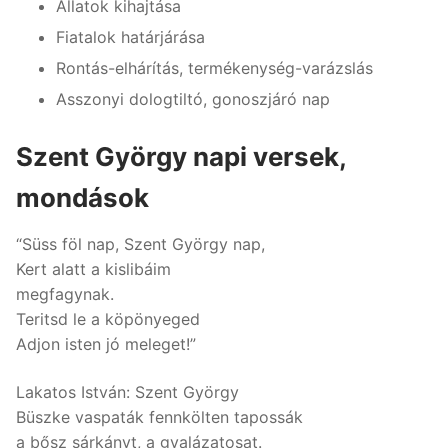
Állatok kihajtása
Fiatalok határjárása
Rontás-elhárítás, termékenység-varázslás
Asszonyi dologtiltó, gonoszjáró nap
Szent György napi versek,
mondások
“Süss föl nap, Szent György nap,
Kert alatt a kislibáim
megfagynak.
Teritsd le a köpönyeged
Adjon isten jó meleget!”
Lakatos István: Szent György
Büszke vaspaták fennkölten tapossák
a bősz sárkányt, a gyalázatosat.