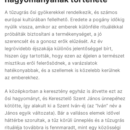
A tűzugrás ősi gyökerekkel rendelkezik, és számos
európai kultúrában fellelhető. Eredete a pogány időkig
nyúlik vissza, amikor az emberek különféle rituálékkal
próbálták biztosítani a termékenységet, a jó
szerencsét és a gonosz erők elűzését. Az év
legrövidebb éjszakája különös jelentőséggel bírt,
hiszen úgy tartották, hogy ezen az éjjelen a természet
misztikus erői felerősödnek, a varázslatok
hatékonyabbak, és a szellemek is közelebb kerülnek
az emberekhez.
A középkorban a keresztény egyház is átvette ezt az
ősi hagyományt, és Keresztelő Szent János ünnepéhez
kötötte, így alakult ki a Szent Iván-éj (az “Iván” név a
János egyik változata). Bár a vallásos elemek idővel
háttérbe szorultak, a tűz körüli ünneplés és a tűzugrás
rituáléja továbbra is fennmaradt, mint egy közösségi