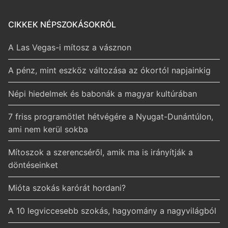
CIKKEK NÉPSZOKÁSOKRÓL
A Las Vegas-i mítosz a vásznon
A pénz, mint eszköz változása az ókortól napjainkig
Népi hiedelmek és babonák a magyar kultúrában
7 friss programötlet hétvégére a Nyugat-Dunántúlon,
ami nem kerül sokba
Mítoszok a szerencséről, amik ma is irányítják a
döntéseinket
Mióta szokás karórát hordani?
A 10 legviccesebb szokás, hagyomány a nagyvilágból