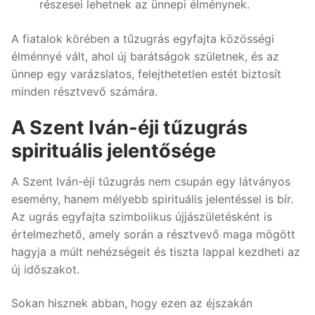
részesei lehetnek az ünnepi élménynek.
A fiatalok körében a tűzugrás egyfajta közösségi
élménnyé vált, ahol új barátságok születnek, és az
ünnep egy varázslatos, felejthetetlen estét biztosít
minden résztvevő számára.
A Szent Iván-éji tűzugrás
spirituális jelentősége
A Szent Iván-éji tűzugrás nem csupán egy látványos
esemény, hanem mélyebb spirituális jelentéssel is bír.
Az ugrás egyfajta szimbolikus újjászületésként is
értelmezhető, amely során a résztvevő maga mögött
hagyja a múlt nehézségeit és tiszta lappal kezdheti az
új időszakot.
Sokan hisznek abban, hogy ezen az éjszakán