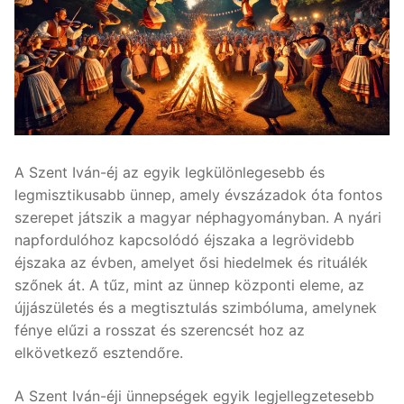
A Szent Iván-éj az egyik legkülönlegesebb és
legmisztikusabb ünnep, amely évszázadok óta fontos
szerepet játszik a magyar néphagyományban. A nyári
napfordulóhoz kapcsolódó éjszaka a legrövidebb
éjszaka az évben, amelyet ősi hiedelmek és rituálék
szőnek át. A tűz, mint az ünnep központi eleme, az
újjászületés és a megtisztulás szimbóluma, amelynek
fénye elűzi a rosszat és szerencsét hoz az
elkövetkező esztendőre.
A Szent Iván-éji ünnepségek egyik legjellegzetesebb