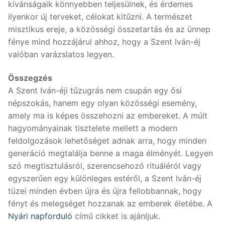
kívánságaik könnyebben teljesülnek, és érdemes
ilyenkor új terveket, célokat kitűzni. A természet
misztikus ereje, a közösségi összetartás és az ünnep
fénye mind hozzájárul ahhoz, hogy a Szent Iván-éj
valóban varázslatos legyen.
Összegzés
A Szent Iván-éji tűzugrás nem csupán egy ősi
népszokás, hanem egy olyan közösségi esemény,
amely ma is képes összehozni az embereket. A múlt
hagyományainak tisztelete mellett a modern
feldolgozások lehetőséget adnak arra, hogy minden
generáció megtalálja benne a maga élményét. Legyen
szó megtisztulásról, szerencsehozó rituáléról vagy
egyszerűen egy különleges estéről, a Szent Iván-éj
tüzei minden évben újra és újra fellobbannak, hogy
fényt és melegséget hozzanak az emberek életébe. A
Nyári napforduló
című cikket is ajánljuk.