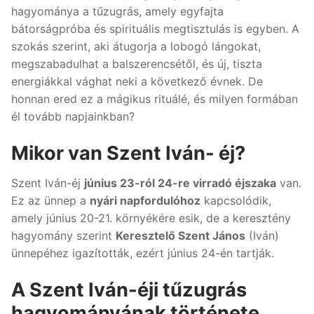
hagyománya a tűzugrás, amely egyfajta
bátorságpróba és spirituális megtisztulás is egyben. A
szokás szerint, aki átugorja a lobogó lángokat,
megszabadulhat a balszerencsétől, és új, tiszta
energiákkal vághat neki a következő évnek. De
honnan ered ez a mágikus rituálé, és milyen formában
él tovább napjainkban?
Mikor van Szent Iván- éj?
Szent Iván-éj
június 23-ról 24-re virradó éjszaka
van.
Ez az ünnep a
nyári napfordulóhoz
kapcsolódik,
amely június 20-21. környékére esik, de a keresztény
hagyomány szerint
Keresztelő Szent János
(Iván)
ünnepéhez igazították, ezért június 24-én tartják.
A Szent Iván-éji tűzugrás
hagyományának története