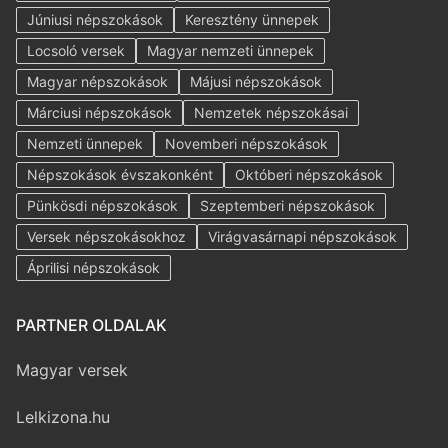
Júniusi népszokások
Keresztény ünnepek
Locsoló versek
Magyar nemzeti ünnepek
Magyar népszokások
Májusi népszokások
Márciusi népszokások
Nemzetek népszokásai
Nemzeti ünnepek
Novemberi népszokások
Népszokások évszakonként
Októberi népszokások
Pünkösdi népszokások
Szeptemberi népszokások
Versek népszokásokhoz
Virágvasárnapi népszokások
Áprilisi népszokások
PARTNER OLDALAK
Magyar versek
Lelkizona.hu