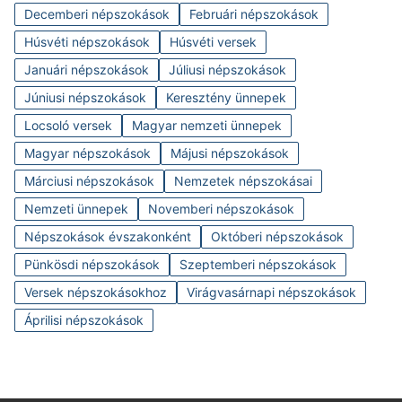
Decemberi népszokások
Februári népszokások
Húsvéti népszokások
Húsvéti versek
Januári népszokások
Júliusi népszokások
Júniusi népszokások
Keresztény ünnepek
Locsoló versek
Magyar nemzeti ünnepek
Magyar népszokások
Májusi népszokások
Márciusi népszokások
Nemzetek népszokásai
Nemzeti ünnepek
Novemberi népszokások
Népszokások évszakonként
Októberi népszokások
Pünkösdi népszokások
Szeptemberi népszokások
Versek népszokásokhoz
Virágvasárnapi népszokások
Áprilisi népszokások