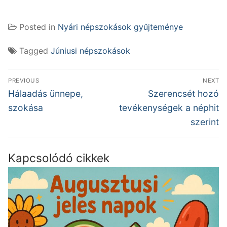
Posted in
Nyári népszokások gyűjteménye
Tagged
Júniusi népszokások
Bejegyzés
PREVIOUS
NEXT
navigáció
Previous
Next
Hálaadás ünnepe,
Szerencsét hozó
post:
post:
szokása
tevékenységek a néphit
szerint
Kapcsolódó cikkek