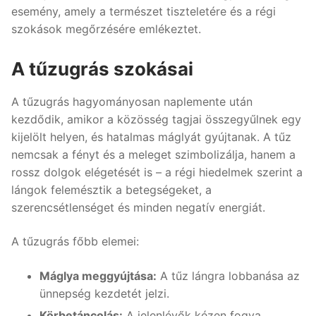
esemény, amely a természet tiszteletére és a régi
szokások megőrzésére emlékeztet.
A tűzugrás szokásai
A tűzugrás hagyományosan naplemente után
kezdődik, amikor a közösség tagjai összegyűlnek egy
kijelölt helyen, és hatalmas máglyát gyújtanak. A tűz
nemcsak a fényt és a meleget szimbolizálja, hanem a
rossz dolgok elégetését is – a régi hiedelmek szerint a
lángok felemésztik a betegségeket, a
szerencsétlenséget és minden negatív energiát.
A tűzugrás főbb elemei:
Máglya meggyújtása:
A tűz lángra lobbanása az
ünnepség kezdetét jelzi.
Körbetáncolás:
A jelenlévők kézen fogva