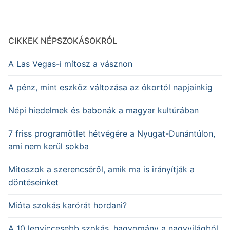
CIKKEK NÉPSZOKÁSOKRÓL
A Las Vegas-i mítosz a vásznon
A pénz, mint eszköz változása az ókortól napjainkig
Népi hiedelmek és babonák a magyar kultúrában
7 friss programötlet hétvégére a Nyugat-Dunántúlon,
ami nem kerül sokba
Mítoszok a szerencséről, amik ma is irányítják a
döntéseinket
Mióta szokás karórát hordani?
A 10 legviccesebb szokás, hagyomány a nagyvilágból