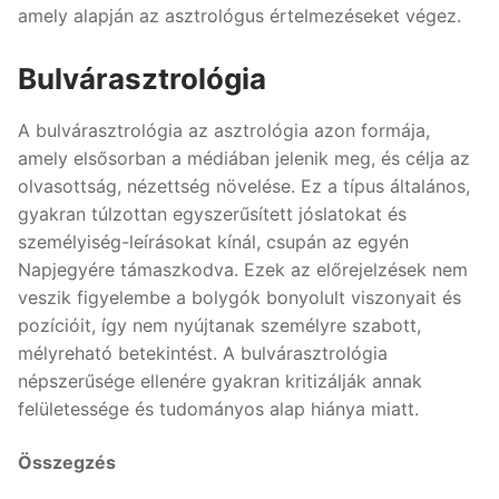
amely alapján az asztrológus értelmezéseket végez.
Bulvárasztrológia
A bulvárasztrológia az asztrológia azon formája,
amely elsősorban a médiában jelenik meg, és célja az
olvasottság, nézettség növelése. Ez a típus általános,
gyakran túlzottan egyszerűsített jóslatokat és
személyiség-leírásokat kínál, csupán az egyén
Napjegyére támaszkodva. Ezek az előrejelzések nem
veszik figyelembe a bolygók bonyolult viszonyait és
pozícióit, így nem nyújtanak személyre szabott,
mélyreható betekintést. A bulvárasztrológia
népszerűsége ellenére gyakran kritizálják annak
felületessége és tudományos alap hiánya miatt.
Összegzés