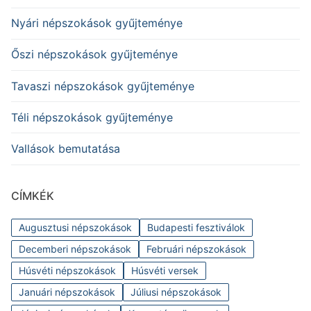
Nyári népszokások gyűjteménye
Őszi népszokások gyűjteménye
Tavaszi népszokások gyűjteménye
Téli népszokások gyűjteménye
Vallások bemutatása
CÍMKÉK
Augusztusi népszokások
Budapesti fesztiválok
Decemberi népszokások
Februári népszokások
Húsvéti népszokások
Húsvéti versek
Januári népszokások
Júliusi népszokások