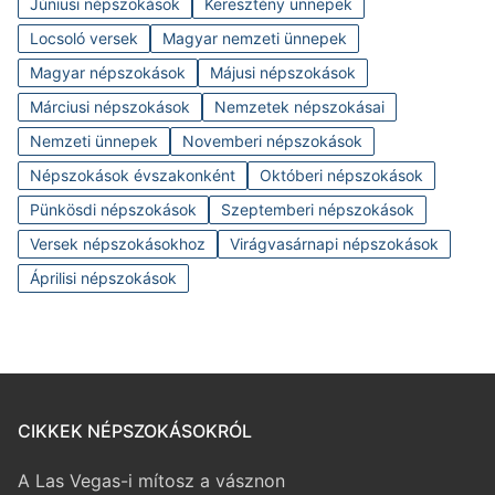
Júniusi népszokások
Keresztény ünnepek
Locsoló versek
Magyar nemzeti ünnepek
Magyar népszokások
Májusi népszokások
Márciusi népszokások
Nemzetek népszokásai
Nemzeti ünnepek
Novemberi népszokások
Népszokások évszakonként
Októberi népszokások
Pünkösdi népszokások
Szeptemberi népszokások
Versek népszokásokhoz
Virágvasárnapi népszokások
Áprilisi népszokások
CIKKEK NÉPSZOKÁSOKRÓL
A Las Vegas-i mítosz a vásznon