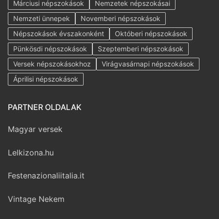
Márciusi népszokások
Nemzetek népszokásai
Nemzeti ünnepek
Novemberi népszokások
Népszokások évszakonként
Októberi népszokások
Pünkösdi népszokások
Szeptemberi népszokások
Versek népszokásokhoz
Virágvasárnapi népszokások
Áprilisi népszokások
PARTNER OLDALAK
Magyar versek
Lelkizona.hu
Festenazionaliitalia.it
Vintage Nekem