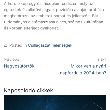
A horoszkóp egy ősi hiedelemrendszer, mely az
égitestek és állatövi jegyek pozíciója alapján próbálja
meghatározni az emberek sorsát és jellemzőit. Bár
tudományos alátámasztása nincs, számos kultúrában
és korban elterjedt gyakorlat.
Posted in
Csillagászati jelenségek
Bejegyzés
PREVIOUS
NEXT
navigáció
Previous
Next
Nagycsütörtök
Mikor van a nyári
post:
post:
napforduló 2024-ben?
Kapcsolódó cikkek