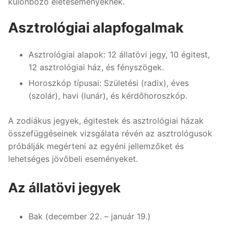
különböző életeseményeknek.
Asztrológiai alapfogalmak
Asztrológiai alapok: 12 állatövi jegy, 10 égitest,
12 asztrológiai ház, és fényszögek.
Horoszkóp típusai: Születési (radix), éves
(szolár), havi (lunár), és kérdőhoroszkóp.
A zodiákus jegyek, égitestek és asztrológiai házak
összefüggéseinek vizsgálata révén az asztrológusok
próbálják megérteni az egyéni jellemzőket és
lehetséges jövőbeli eseményeket.
Az állatövi jegyek
Bak (december 22. – január 19.)