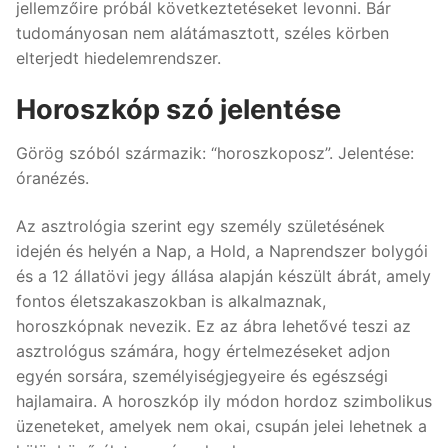
jellemzőire próbál következtetéseket levonni. Bár
tudományosan nem alátámasztott, széles körben
elterjedt hiedelemrendszer.
Horoszkóp szó jelentése
Görög szóból származik: “horoszkoposz”. Jelentése:
óranézés.
Az asztrológia szerint egy személy születésének
idején és helyén a Nap, a Hold, a Naprendszer bolygói
és a 12 állatövi jegy állása alapján készült ábrát, amely
fontos életszakaszokban is alkalmaznak,
horoszkópnak nevezik. Ez az ábra lehetővé teszi az
asztrológus számára, hogy értelmezéseket adjon
egyén sorsára, személyiségjegyeire és egészségi
hajlamaira. A horoszkóp ily módon hordoz szimbolikus
üzeneteket, amelyek nem okai, csupán jelei lehetnek a