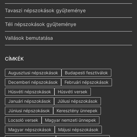
Tavaszi népszokások gyűjteménye
Téli népszokások gyűjteménye
Vallások bemutatása
CÍMKÉK
Augusztusi népszokások
Budapesti fesztiválok
Decemberi népszokások
Februári népszokások
Húsvéti népszokások
Húsvéti versek
Januári népszokások
Júliusi népszokások
Júniusi népszokások
Keresztény ünnepek
Locsoló versek
Magyar nemzeti ünnepek
Magyar népszokások
Májusi népszokások