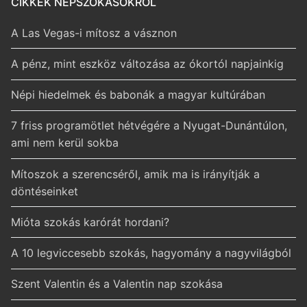
CIKKEK NÉPSZOKÁSOKRÓL
A Las Vegas-i mítosz a vásznon
A pénz, mint eszköz változása az ókortól napjainkig
Népi hiedelmek és babonák a magyar kultúrában
7 friss programötlet hétvégére a Nyugat-Dunántúlon,
ami nem kerül sokba
Mítoszok a szerencséről, amik ma is irányítják a
döntéseinket
Mióta szokás karórát hordani?
A 10 legviccesebb szokás, hagyomány a nagyvilágból
Szent Valentin és a Valentin nap szokása