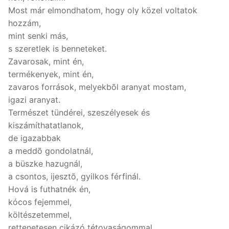
Most már elmondhatom, hogy oly közel voltatok
hozzám,
mint senki más,
s szeretlek is benneteket.
Zavarosak, mint én,
termékenyek, mint én,
zavaros források, melyekbõl aranyat mostam,
igazi aranyat.
Természet tündérei, szeszélyesek és
kiszámíthatatlanok,
de igazabbak
a meddõ gondolatnál,
a büszke hazugnál,
a csontos, ijesztõ, gyilkos férfinál.
Hová is futhatnék én,
kócos fejemmel,
költészetemmel,
rettenetesen cikázó tétovaságommal,