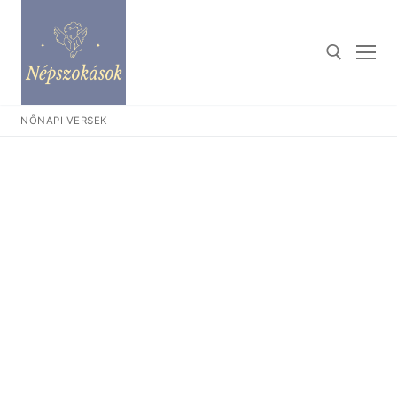
Ugrás
a
tartalomra
NŐNAPI VERSEK
Keresése: