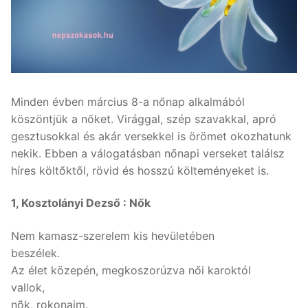
Minden évben március 8-a nőnap alkalmából
köszöntjük a nőket. Virággal, szép szavakkal, apró
gesztusokkal és akár versekkel is örömet okozhatunk
nekik. Ebben a válogatásban nőnapi verseket találsz
híres költőktől, rövid és hosszú költeményeket is.
1, Kosztolányi Dezső : Nők
Nem kamasz-szerelem kis hevületében
beszélek.
Az élet közepén, megkoszorúzva női karoktól
vallok,
nõk, rokonaim.