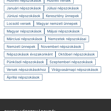
Húsvéti népszokások
Húsvéti versek
Januári népszokások
Júliusi népszokások
Júniusi népszokások
Keresztény ünnepek
Locsoló versek
Magyar nemzeti ünnepek
Magyar népszokások
Májusi népszokások
Márciusi népszokások
Nemzetek népszokásai
Nemzeti ünnepek
Novemberi népszokások
Népszokások évszakonként
Októberi népszokások
Pünkösdi népszokások
Szeptemberi népszokások
Versek népszokásokhoz
Virágvasárnapi népszokások
Áprilisi népszokások