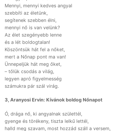
Mennyi, mennyi kedves angyal
szebbíti az életünk,
segítenek szebben élni,
mennyi nő is van velünk?
Az élet szegényebb lenne
és a lét boldogtalan!
Köszöntsük hát fel a nőket,
mert a Nőnap pont ma van!
Ünnepeljük hát meg őket,
– tőlük csodás a világ,
legyen apró figyelmesség
számukra pár szál virág.
3, Aranyosi Ervin: Kívánok boldog Nőnapot
Ó, drága nő, ki angyalnak születtél,
gyenge és törékeny, tiszta lelkű lettél,
halld meg szavam, most hozzád száll a versem,