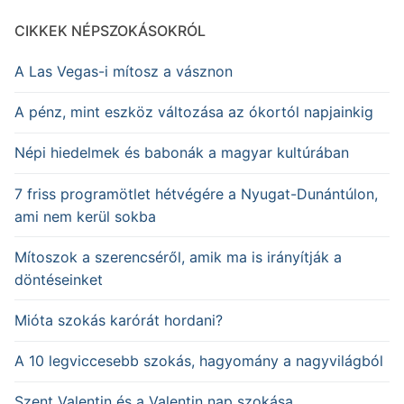
CIKKEK NÉPSZOKÁSOKRÓL
A Las Vegas-i mítosz a vásznon
A pénz, mint eszköz változása az ókortól napjainkig
Népi hiedelmek és babonák a magyar kultúrában
7 friss programötlet hétvégére a Nyugat-Dunántúlon,
ami nem kerül sokba
Mítoszok a szerencséről, amik ma is irányítják a
döntéseinket
Mióta szokás karórát hordani?
A 10 legviccesebb szokás, hagyomány a nagyvilágból
Szent Valentin és a Valentin nap szokása