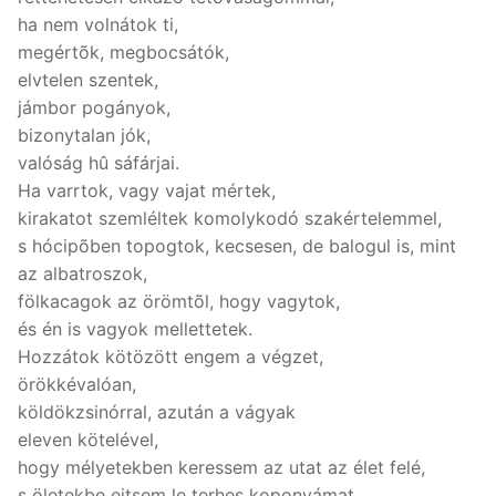
ha nem volnátok ti,
megértõk, megbocsátók,
elvtelen szentek,
jámbor pogányok,
bizonytalan jók,
valóság hû sáfárjai.
Ha varrtok, vagy vajat mértek,
kirakatot szemléltek komolykodó szakértelemmel,
s hócipõben topogtok, kecsesen, de balogul is, mint
az albatroszok,
fölkacagok az örömtõl, hogy vagytok,
és én is vagyok mellettetek.
Hozzátok kötözött engem a végzet,
örökkévalóan,
köldökzsinórral, azután a vágyak
eleven kötelével,
hogy mélyetekben keressem az utat az élet felé,
s öletekbe ejtsem le terhes koponyámat.