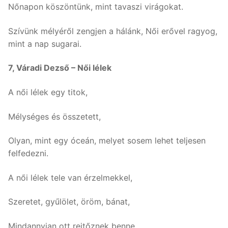
Nőnapon köszöntünk, mint tavaszi virágokat.
Szívünk mélyéről zengjen a hálánk, Női erővel ragyog,
mint a nap sugarai.
7, Váradi Dezső – Női lélek
A női lélek egy titok,
Mélységes és összetett,
Olyan, mint egy óceán, melyet sosem lehet teljesen
felfedezni.
A női lélek tele van érzelmekkel,
Szeretet, gyűlölet, öröm, bánat,
Mindannyian ott rejtőznek benne,