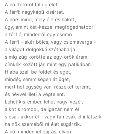
A nő: tetőtől talpig élet.
A férfi: nagyképű kísértet.
A nőé: mind, mely élő és halott,
úgy, amint két-kézzel megfogadhatod;
a férfié; minderről egy csomó
A férfi – akár bölcs, vagy csizmavarga –
a világot dolgokká széthabarja
s míg zúg körötte az egy-örök áram,
címkék között jár, mint egy patikában.
Hiába száll be földet és eget,
mindég semmiségen át üget,
mert hol egység van, részeket teremt,
és névvel illeti a végtelent.
Lehet kis-ember, lehet nagy-vezér,
alkot s rombol, de igazán nem él
s csak akkor él – vagy tán csak élni látszik –
ha nők szeméből rá élet sugárzik.
A nő: mindennel pajtás, elven