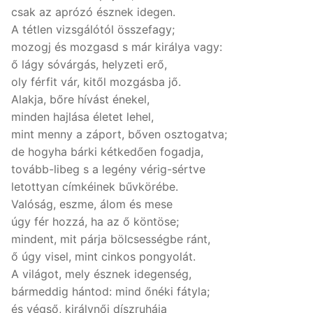
csak az aprózó észnek idegen.
A tétlen vizsgálótól összefagy;
mozogj és mozgasd s már királya vagy:
ő lágy sóvárgás, helyzeti erő,
oly férfit vár, kitől mozgásba jő.
Alakja, bőre hívást énekel,
minden hajlása életet lehel,
mint menny a záport, bőven osztogatva;
de hogyha bárki kétkedően fogadja,
tovább-libeg s a legény vérig-sértve
letottyan címkéinek bűvkörébe.
Valóság, eszme, álom és mese
úgy fér hozzá, ha az ő köntöse;
mindent, mit párja bölcsességbe ránt,
ő úgy visel, mint cinkos pongyolát.
A világot, mely észnek idegenség,
bármeddig hántod: mind őnéki fátyla;
és végső, királynői díszruhája