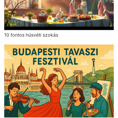
10 fontos húsvéti szokás