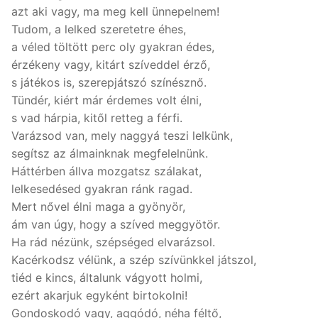
azt aki vagy, ma meg kell ünnepelnem!
Tudom, a lelked szeretetre éhes,
a véled töltött perc oly gyakran édes,
érzékeny vagy, kitárt szíveddel érző,
s játékos is, szerepjátszó színésznő.
Tündér, kiért már érdemes volt élni,
s vad hárpia, kitől retteg a férfi.
Varázsod van, mely naggyá teszi lelkünk,
segítsz az álmainknak megfelelnünk.
Háttérben állva mozgatsz szálakat,
lelkesedésed gyakran ránk ragad.
Mert nővel élni maga a gyönyör,
ám van úgy, hogy a szíved meggyötör.
Ha rád nézünk, szépséged elvarázsol.
Kacérkodsz vélünk, a szép szívünkkel játszol,
tiéd e kincs, általunk vágyott holmi,
ezért akarjuk egyként birtokolni!
Gondoskodó vagy, aggódó, néha féltő,