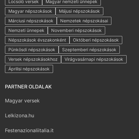
Locsoló versek
Magyar nemzeti ünnepek
Magyar népszokások
Májusi népszokások
Márciusi népszokások
Nemzetek népszokásai
Nemzeti ünnepek
Novemberi népszokások
Népszokások évszakonként
Októberi népszokások
Pünkösdi népszokások
Szeptemberi népszokások
Versek népszokásokhoz
Virágvasárnapi népszokások
Áprilisi népszokások
PARTNER OLDALAK
Magyar versek
Lelkizona.hu
Festenazionaliitalia.it