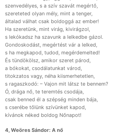
szenvedélyes, s a szív szavát megértő,
szereteted olyan mély, mint a tenger,
általad válhat csak boldoggá az ember!
Ha szeretünk, mint virág, kivirágzol,
s lekókadsz ha szavunk a lelkedbe gázol.
Gondoskodást, megértést vár a lelked,
s ha megkapod, tudod, megérdemelted!
És tündökölsz, amikor szeret párod,
a bókokat, csodálatunkat várod,
titokzatos vagy, néha kiismerhetetlen,
s ragaszkodó: – Vajon mit látsz te bennem?
Ó, drága nő, te teremtés csodája,
csak benned él a szépség minden bája,
s cserébe tőlünk szívünket kapod,
kívánok néked boldog Nőnapot!
4, Weöres Sándor: A nő