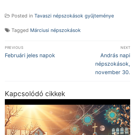
Posted in
Tavaszi népszokások gyűjteménye
Tagged
Márciusi népszokások
Bejegyzés
PREVIOUS
NEXT
navigáció
Previous
Next
Februári jeles napok
András napi
post:
post:
népszokások,
november 30.
Kapcsolódó cikkek