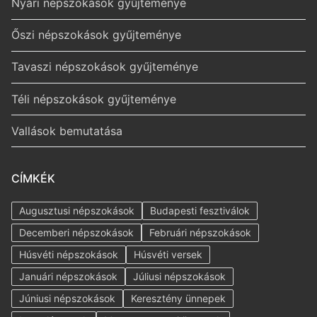
Nyári népszokások gyűjteménye
Őszi népszokások gyűjteménye
Tavaszi népszokások gyűjteménye
Téli népszokások gyűjteménye
Vallások bemutatása
CÍMKÉK
Augusztusi népszokások
Budapesti fesztiválok
Decemberi népszokások
Februári népszokások
Húsvéti népszokások
Húsvéti versek
Januári népszokások
Júliusi népszokások
Júniusi népszokások
Keresztény ünnepek