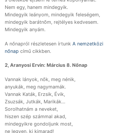
Nem egy, hanem mindegyik.
Mindegyik leányom, mindegyik feleségem,
mindegyik barátnõm, rejtélyes kedvesem.
Mindegyik anyám.
A nőnapról részletesen írtunk
A nemzetközi
nőnap
című cikkben.
2, Aranyosi Ervin: Március 8. Nőnap
Vannak lányok, nők, meg nénik,
anyukák, meg nagymamák.
Vannak Katák, Erzsik, Évik,
Zsuzsák, Jutkák, Marikák…
Sorolhatnám a neveket,
hiszen szép számmal akad,
mindegyikre gondoljunk most,
ne legyen, ki kimarad!