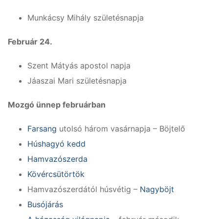
Munkácsy Mihály születésnapja
Február 24.
Szent Mátyás apostol napja
Jáaszai Mari születésnapja
Mozgó ünnep februárban
Farsang
utolsó három vasárnapja – Böjtelő
Húshagyó kedd
Hamvazószerda
Kövércsütörtök
Hamvazószerdától húsvétig –
Nagyböjt
Busójárás