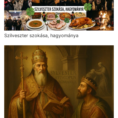
Szilveszter szokása, hagyománya