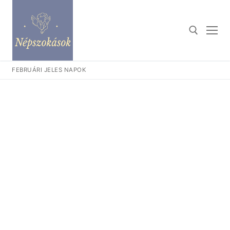
Ugrás
a
tartalomra
FEBRUÁRI JELES NAPOK
Keresése: