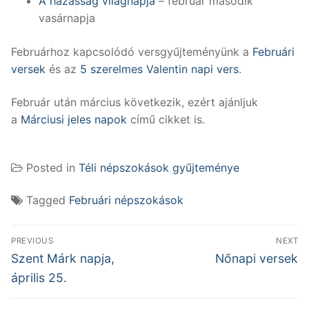
A házasság világnapja
– február második
vasárnapja
Februárhoz kapcsolódó versgyűjteményünk a
Februári
versek
és az
5 szerelmes Valentin napi vers
.
Február után március következik, ezért ajánljuk
a
Márciusi jeles napok
című cikket is.
Posted in
Téli népszokások gyűjteménye
Tagged
Februári népszokások
Bejegyzés
PREVIOUS
NEXT
navigáció
Previous
Next
Szent Márk napja,
Nőnapi versek
post:
post:
április 25.