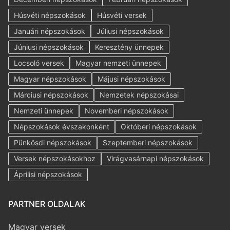
Húsvéti népszokások
Húsvéti versek
Januári népszokások
Júliusi népszokások
Júniusi népszokások
Keresztény ünnepek
Locsoló versek
Magyar nemzeti ünnepek
Magyar népszokások
Májusi népszokások
Márciusi népszokások
Nemzetek népszokásai
Nemzeti ünnepek
Novemberi népszokások
Népszokások évszakonként
Októberi népszokások
Pünkösdi népszokások
Szeptemberi népszokások
Versek népszokásokhoz
Virágvasárnapi népszokások
Áprilisi népszokások
PARTNER OLDALAK
Magyar versek