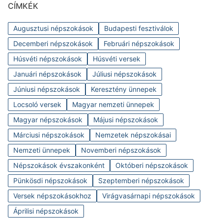
CÍMKÉK
Augusztusi népszokások
Budapesti fesztiválok
Decemberi népszokások
Februári népszokások
Húsvéti népszokások
Húsvéti versek
Januári népszokások
Júliusi népszokások
Júniusi népszokások
Keresztény ünnepek
Locsoló versek
Magyar nemzeti ünnepek
Magyar népszokások
Májusi népszokások
Márciusi népszokások
Nemzetek népszokásai
Nemzeti ünnepek
Novemberi népszokások
Népszokások évszakonként
Októberi népszokások
Pünkösdi népszokások
Szeptemberi népszokások
Versek népszokásokhoz
Virágvasárnapi népszokások
Áprilisi népszokások