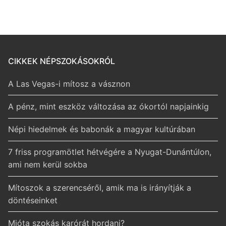
CIKKEK NÉPSZOKÁSOKRÓL
A Las Vegas-i mítosz a vásznon
A pénz, mint eszköz változása az ókortól napjainkig
Népi hiedelmek és babonák a magyar kultúrában
7 friss programötlet hétvégére a Nyugat-Dunántúlon,
ami nem kerül sokba
Mítoszok a szerencséről, amik ma is irányítják a
döntéseinket
Mióta szokás karórát hordani?