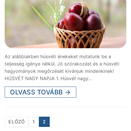
Az alábbiakben húsvéti énekeket mutatunk be a
teljesség igénye nélkül. Jó szórakozást és a húsvéti
hagyományok megőrzését kívánjuk mindenkinek!
HÚSVÉT NAGY NAPJA 1. Húsvét nagy…
OLVASS TOVÁBB →
Bejegyzések
ELŐZŐ
1
2
lapozása