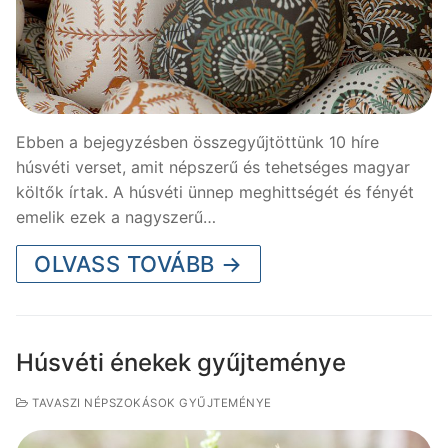
Ebben a bejegyzésben összegyűjtöttünk 10 híre
húsvéti verset, amit népszerű és tehetséges magyar
költők írtak. A húsvéti ünnep meghittségét és fényét
emelik ezek a nagyszerű…
OLVASS TOVÁBB →
Húsvéti énekek gyűjteménye
TAVASZI NÉPSZOKÁSOK GYŰJTEMÉNYE