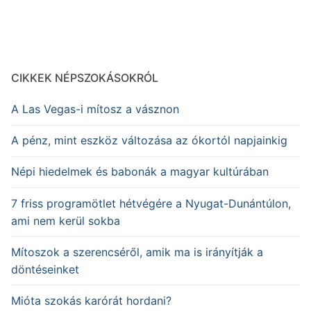
CIKKEK NÉPSZOKÁSOKRÓL
A Las Vegas-i mítosz a vásznon
A pénz, mint eszköz változása az ókortól napjainkig
Népi hiedelmek és babonák a magyar kultúrában
7 friss programötlet hétvégére a Nyugat-Dunántúlon,
ami nem kerül sokba
Mítoszok a szerencséről, amik ma is irányítják a
döntéseinket
Mióta szokás karórát hordani?