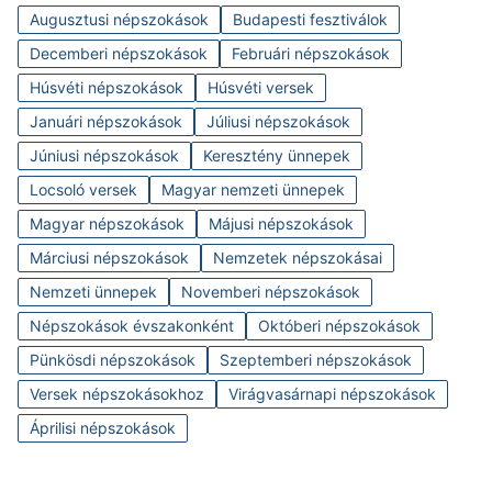
Augusztusi népszokások
Budapesti fesztiválok
Decemberi népszokások
Februári népszokások
Húsvéti népszokások
Húsvéti versek
Januári népszokások
Júliusi népszokások
Júniusi népszokások
Keresztény ünnepek
Locsoló versek
Magyar nemzeti ünnepek
Magyar népszokások
Májusi népszokások
Márciusi népszokások
Nemzetek népszokásai
Nemzeti ünnepek
Novemberi népszokások
Népszokások évszakonként
Októberi népszokások
Pünkösdi népszokások
Szeptemberi népszokások
Versek népszokásokhoz
Virágvasárnapi népszokások
Áprilisi népszokások