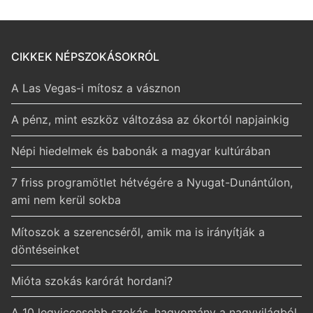
CIKKEK NÉPSZOKÁSOKRÓL
A Las Vegas-i mítosz a vásznon
A pénz, mint eszköz változása az ókortól napjainkig
Népi hiedelmek és babonák a magyar kultúrában
7 friss programötlet hétvégére a Nyugat-Dunántúlon,
ami nem kerül sokba
Mítoszok a szerencséről, amik ma is irányítják a
döntéseinket
Mióta szokás karórát hordani?
A 10 legviccesebb szokás, hagyomány a nagyvilágból