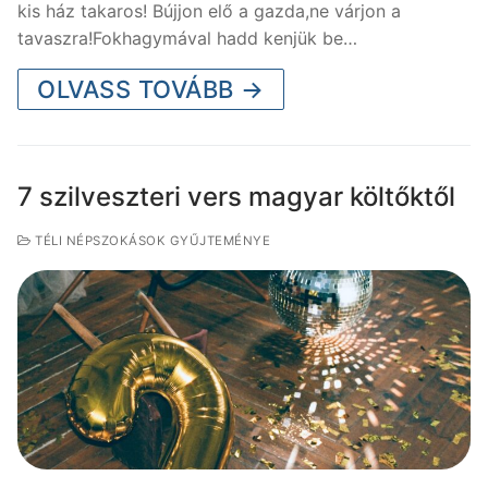
kis ház takaros! Bújjon elő a gazda,ne várjon a
tavaszra!Fokhagymával hadd kenjük be…
OLVASS TOVÁBB →
7 szilveszteri vers magyar költőktől
TÉLI NÉPSZOKÁSOK GYŰJTEMÉNYE