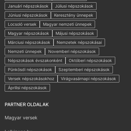
Januári népszokások
Júliusi népszokások
Júniusi népszokások
Keresztény ünnepek
Locsoló versek
Magyar nemzeti ünnepek
Magyar népszokások
Májusi népszokások
Márciusi népszokások
Nemzetek népszokásai
Nemzeti ünnepek
Novemberi népszokások
Népszokások évszakonként
Októberi népszokások
Pünkösdi népszokások
Szeptemberi népszokások
Versek népszokásokhoz
Virágvasárnapi népszokások
Áprilisi népszokások
PARTNER OLDALAK
Magyar versek