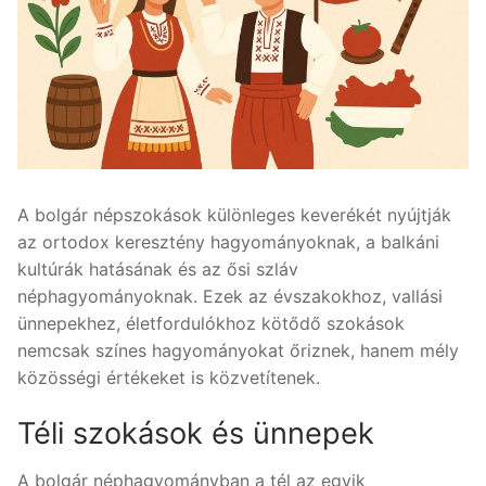
A bolgár népszokások különleges keverékét nyújtják
az ortodox keresztény hagyományoknak, a balkáni
kultúrák hatásának és az ősi szláv
néphagyományoknak. Ezek az évszakokhoz, vallási
ünnepekhez, életfordulókhoz kötődő szokások
nemcsak színes hagyományokat őriznek, hanem mély
közösségi értékeket is közvetítenek.
Téli szokások és ünnepek
A bolgár néphagyományban a tél az egyik