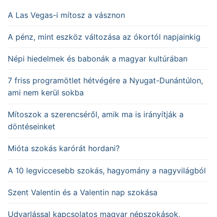
A Las Vegas-i mítosz a vásznon
A pénz, mint eszköz változása az ókortól napjainkig
Népi hiedelmek és babonák a magyar kultúrában
7 friss programötlet hétvégére a Nyugat-Dunántúlon,
ami nem kerül sokba
Mítoszok a szerencséről, amik ma is irányítják a
döntéseinket
Mióta szokás karórát hordani?
A 10 legviccesebb szokás, hagyomány a nagyvilágból
Szent Valentin és a Valentin nap szokása
Udvarlással kapcsolatos magyar népszokások,