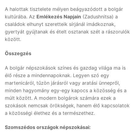
A halottak tisztelete mélyen beágyazódott a bolgár
kultúrába. Az
Emlékezés Napjain
(Zadushnitsa) a
családok elhunyt szeretteik sírjánál imádkoznak,
gyertyát gyújtanak és ételt osztanak szét a rászorulók
között.
Összegzés
A bolgár népszokások színes és gazdag világa ma is
élő része a mindennapoknak. Legyen szó egy
martenicáról, tűzön járásról vagy aratási ünnepről,
minden hagyomány egy-egy kapocs a közösség és a
múlt között. A modern bolgárok számára ezek a
szokások nemcsak örökségek, hanem élő kapcsolatok
a közösségi élethez és a természethez.
Szomszédos országok népszokásai: