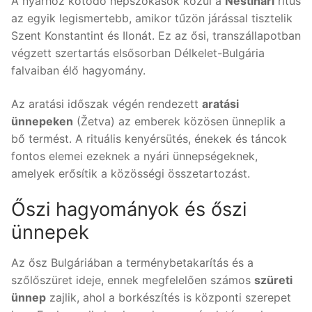
A nyárhoz kötődő népszokások közül a
Nestinari
rítus
az egyik legismertebb, amikor tűzön járással tisztelik
Szent Konstantint és Ilonát. Ez az ősi, transzállapotban
végzett szertartás elsősorban Délkelet-Bulgária
falvaiban élő hagyomány.
Az aratási időszak végén rendezett
aratási
ünnepeken
(Žetva) az emberek közösen ünneplik a
bő termést. A rituális kenyérsütés, énekek és táncok
fontos elemei ezeknek a nyári ünnepségeknek,
amelyek erősítik a közösségi összetartozást.
Őszi hagyományok és őszi
ünnepek
Az ősz Bulgáriában a terménybetakarítás és a
szőlőszüret ideje, ennek megfelelően számos
szüreti
ünnep
zajlik, ahol a borkészítés is központi szerepet