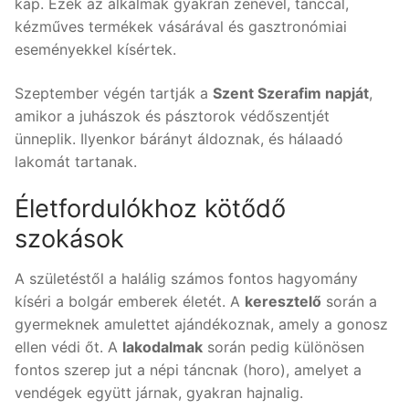
kap. Ezek az alkalmak gyakran zenével, tánccal,
kézműves termékek vásárával és gasztronómiai
eseményekkel kísértek.
Szeptember végén tartják a
Szent Szerafim napját
,
amikor a juhászok és pásztorok védőszentjét
ünneplik. Ilyenkor bárányt áldoznak, és hálaadó
lakomát tartanak.
Életfordulókhoz kötődő
szokások
A születéstől a halálig számos fontos hagyomány
kíséri a bolgár emberek életét. A
keresztelő
során a
gyermeknek amulettet ajándékoznak, amely a gonosz
ellen védi őt. A
lakodalmak
során pedig különösen
fontos szerep jut a népi táncnak (horo), amelyet a
vendégek együtt járnak, gyakran hajnalig.