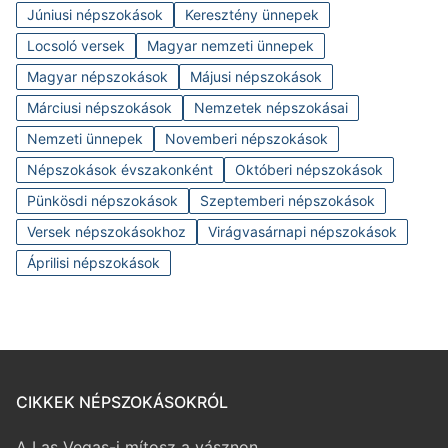
Júniusi népszokások
Keresztény ünnepek
Locsoló versek
Magyar nemzeti ünnepek
Magyar népszokások
Májusi népszokások
Márciusi népszokások
Nemzetek népszokásai
Nemzeti ünnepek
Novemberi népszokások
Népszokások évszakonként
Októberi népszokások
Pünkösdi népszokások
Szeptemberi népszokások
Versek népszokásokhoz
Virágvasárnapi népszokások
Áprilisi népszokások
CIKKEK NÉPSZOKÁSOKRÓL
A Las Vegas-i mítosz a vásznon