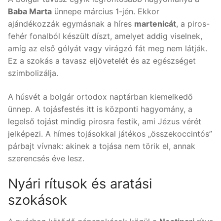
Baba Marta
ünnepe március 1-jén. Ekkor
ajándékozzák egymásnak a híres
martenicát
, a piros-
fehér fonalból készült díszt, amelyet addig viselnek,
amíg az első gólyát vagy virágzó fát meg nem látják.
Ez a szokás a tavasz eljövetelét és az egészséget
szimbolizálja.
A húsvét a bolgár ortodox naptárban kiemelkedő
ünnep. A tojásfestés itt is központi hagyomány, a
legelső tojást mindig pirosra festik, ami Jézus vérét
jelképezi. A hímes tojásokkal játékos „összekoccintós”
párbajt vívnak: akinek a tojása nem törik el, annak
szerencsés éve lesz.
Nyári rítusok és aratási
szokások