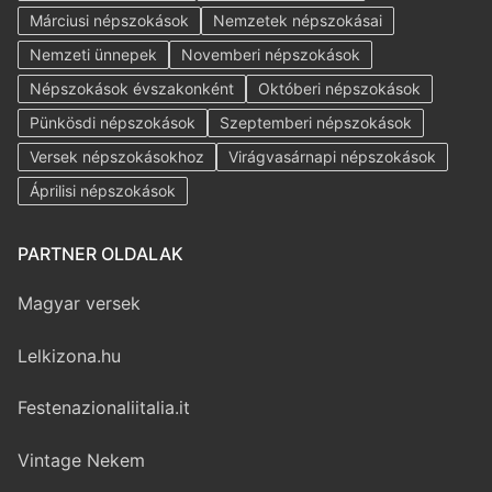
Márciusi népszokások
Nemzetek népszokásai
Nemzeti ünnepek
Novemberi népszokások
Népszokások évszakonként
Októberi népszokások
Pünkösdi népszokások
Szeptemberi népszokások
Versek népszokásokhoz
Virágvasárnapi népszokások
Áprilisi népszokások
PARTNER OLDALAK
Magyar versek
Lelkizona.hu
Festenazionaliitalia.it
Vintage Nekem