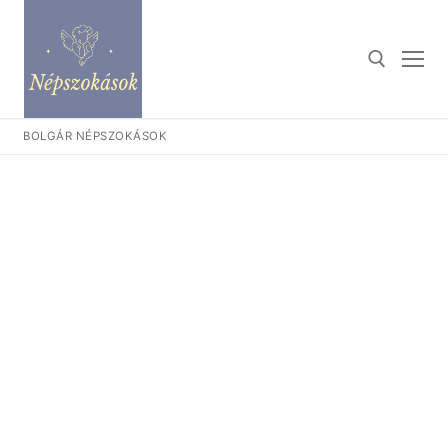
Ugrás
a
tartalomra
BOLGÁR NÉPSZOKÁSOK
Keresése: