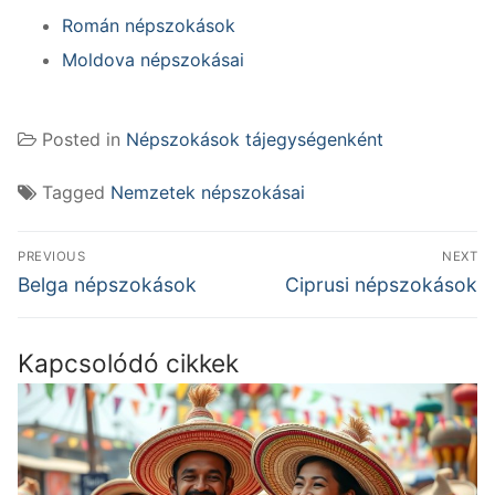
Román népszokások
Moldova népszokásai
Posted in
Népszokások tájegységenként
Tagged
Nemzetek népszokásai
Bejegyzés
PREVIOUS
NEXT
navigáció
Previous
Next
Belga népszokások
Ciprusi népszokások
post:
post:
Kapcsolódó cikkek