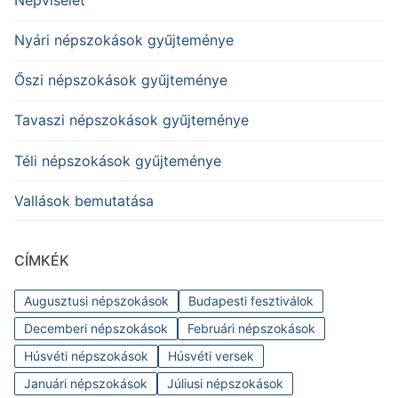
Nyári népszokások gyűjteménye
Őszi népszokások gyűjteménye
Tavaszi népszokások gyűjteménye
Téli népszokások gyűjteménye
Vallások bemutatása
CÍMKÉK
Augusztusi népszokások
Budapesti fesztiválok
Decemberi népszokások
Februári népszokások
Húsvéti népszokások
Húsvéti versek
Januári népszokások
Júliusi népszokások