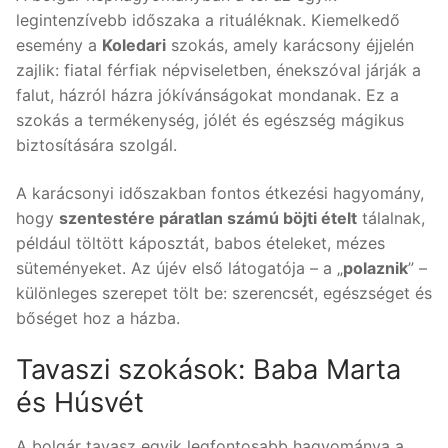
legintenzívebb időszaka a rituáléknak. Kiemelkedő
esemény a
Koledari
szokás, amely karácsony éjjelén
zajlik: fiatal férfiak népviseletben, énekszóval járják a
falut, házról házra jókívánságokat mondanak. Ez a
szokás a termékenység, jólét és egészség mágikus
biztosítására szolgál.
A karácsonyi időszakban fontos étkezési hagyomány,
hogy
szentestére páratlan számú böjti ételt
tálalnak,
például töltött káposztát, babos ételeket, mézes
süteményeket. Az újév első látogatója – a „
polaznik
” –
különleges szerepet tölt be: szerencsét, egészséget és
bőséget hoz a házba.
Tavaszi szokások: Baba Marta
és Húsvét
A bolgár tavasz egyik legfontosabb hagyománya a