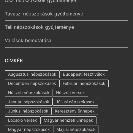
Őszi népszokások gyűjteménye
Tavaszi népszokások gyűjteménye
Téli népszokások gyűjteménye
Vallások bemutatása
CÍMKÉK
Augusztusi népszokások
Budapesti fesztiválok
Decemberi népszokások
Februári népszokások
Húsvéti népszokások
Húsvéti versek
Januári népszokások
Júliusi népszokások
Júniusi népszokások
Keresztény ünnepek
Locsoló versek
Magyar nemzeti ünnepek
Magyar népszokások
Májusi népszokások