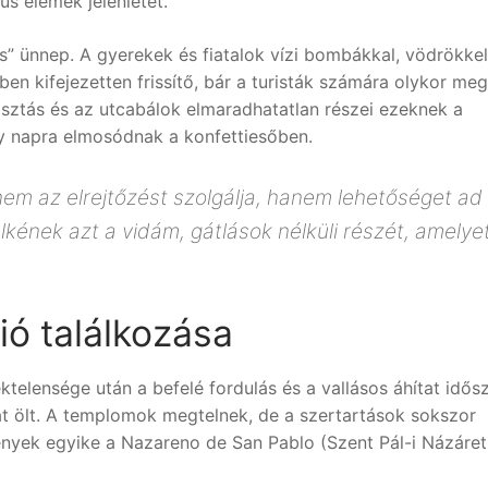
us elemek jelenlétét.
s” ünnep. A gyerekek és fiatalok vízi bombákkal, vödrökkel
en kifejezetten frissítő, bár a turisták számára olykor me
lasztás és az utcabálok elmaradhatatlan részei ezeknek a
y napra elmosódnak a konfettiesőben.
nem az elrejtőzést szolgálja, hanem lehetőséget ad
lkének azt a vidám, gátlások nélküli részét, amelye
ió találkozása
éktelensége után a befelé fordulás és a vallásos áhítat idős
át ölt. A templomok megtelnek, de a szertartások sokszor
ények egyike a Nazareno de San Pablo (Szent Pál-i Názáret