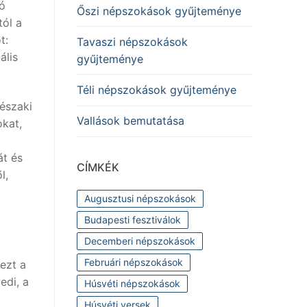
tó
Őszi népszokások gyűjteménye
tól a
t:
Tavaszi népszokások
ális
gyűjteménye
Téli népszokások gyűjteménye
északi
Vallások bemutatása
okat,
l
át és
CÍMKÉK
l,
Augusztusi népszokások
Budapesti fesztiválok
Decemberi népszokások
Februári népszokások
ezt a
edi, a
Húsvéti népszokások
Húsvéti versek