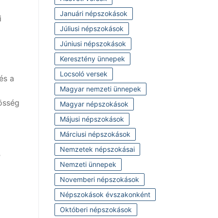
Januári népszokások
i
Júliusi népszokások
Júniusi népszokások
Keresztény ünnepek
Locsoló versek
és a
Magyar nemzeti ünnepek
zösség
Magyar népszokások
Májusi népszokások
Márciusi népszokások
Nemzetek népszokásai
g
Nemzeti ünnepek
Novemberi népszokások
Népszokások évszakonként
Októberi népszokások