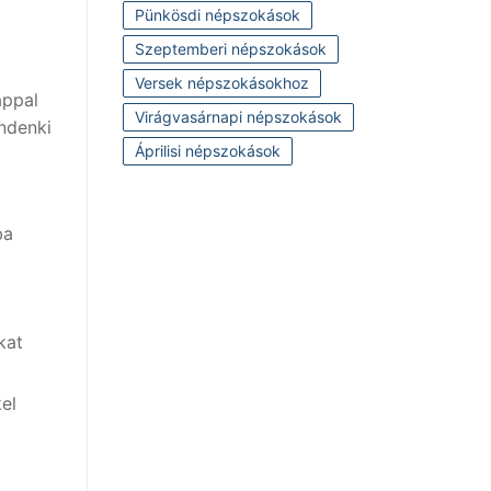
Pünkösdi népszokások
Szeptemberi népszokások
l
Versek népszokásokhoz
appal
Virágvasárnapi népszokások
indenki
Áprilisi népszokások
ba
kat
el