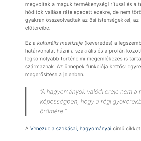
megvoltak a maguk termékenységi rítusai és a t
hódítók vallása rátelepedett ezekre, de nem törö
gyakran összeolvadtak az ősi istenségekkel, az
előtereibe.
Ez a
kulturális mestizaje
(keveredés) a legszembe
határvonalat húzni a szakrális és a profán közö
legkomolyabb történelmi megemlékezés is tarta
származnak. Az ünnepek funkciója kettős: egyré
megerősítése a jelenben.
“A hagyományok valódi ereje nem a 
képességben, hogy a régi gyökerekb
örömére.”
A
Venezuela szokásai, hagyományai
című cikket 