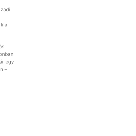
ázadi
lila
ás
zonban
ár egy
n –