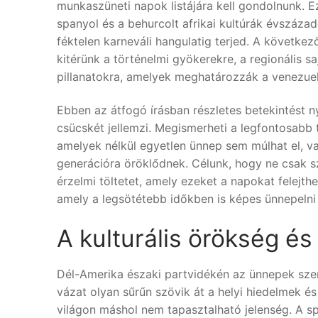
munkaszüneti napok listájára kell gondolnunk. E
spanyol és a behurcolt afrikai kultúrák évszázado
féktelen karneváli hangulatig terjed. A követke
kitérünk a történelmi gyökerekre, a regionális sa
pillanatokra, amelyek meghatározzák a venezue
Ebben az átfogó írásban részletes betekintést 
csücskét jellemzi. Megismerheti a legfontosabb 
amelyek nélkül egyetlen ünnep sem múlhat el, va
generációra öröklődnek. Célunk, hogy ne csak s
érzelmi töltetet, amely ezeket a napokat felejthe
amely a legsötétebb időkben is képes ünnepelni 
A kulturális örökség és
Dél-Amerika északi partvidékén az ünnepek szerk
vázat olyan sűrűn szövik át a helyi hiedelmek é
világon máshol nem tapasztalható jelenség. A s