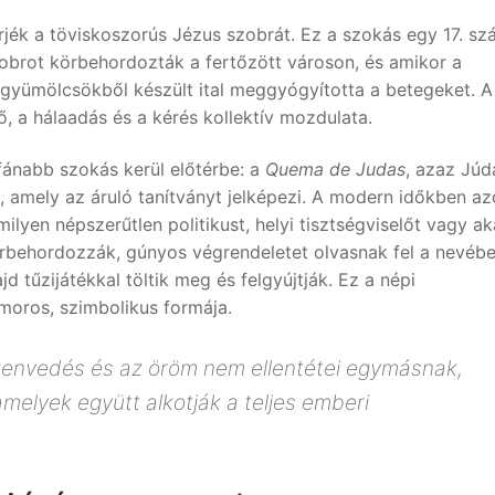
sérjék a töviskoszorús Jézus szobrát. Ez a szokás egy 17. sz
zobrot körbehordozták a fertőzött városon, és amikor a
 gyümölcsökből készült ital meggyógyította a betegeket. A 
, a hálaadás és a kérés kollektív mozdulata.
ánabb szokás kerül előtérbe: a
Quema de Judas
, azaz Júd
 amely az áruló tanítványt jelképezi. A modern időkben a
yen népszerűtlen politikust, helyi tisztségviselőt vagy ak
behordozzák, gúnyos végrendeletet olvasnak fel a nevébe
jd tűzijátékkal töltik meg és felgyújtják. Ez a népi
moros, szimbolikus formája.
szenvedés és az öröm nem ellentétei egymásnak,
elyek együtt alkotják a teljes emberi