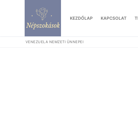
Ugrás
a
KEZDŐLAP
KAPCSOLAT
T
tartalomra
VENEZUELA NEMZETI ÜNNEPEI