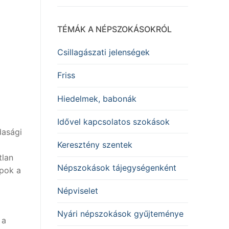
TÉMÁK A NÉPSZOKÁSOKRÓL
Csillagászati jelenségek
Friss
Hiedelmek, babonák
Idővel kapcsolatos szokások
dasági
Keresztény szentek
tlan
Népszokások tájegységenként
apok a
Népviselet
Nyári népszokások gyűjteménye
 a