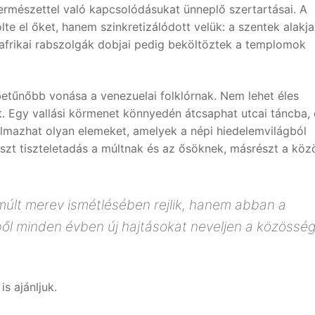
ermészettel való kapcsolódásukat ünneplő szertartásai. A
lte el őket, hanem szinkretizálódott velük: a szentek alakja
 afrikai rabszolgák dobjai pedig beköltöztek a templomok
tűnőbb vonása a venezuelai folklórnak. Nem lehet éles
tt. Egy vallási körmenet könnyedén átcsaphat utcai táncba, 
lmazhat olyan elemeket, amelyek a népi hiedelemvilágból
szt tiszteletadás a múltnak és az ősöknek, másrészt a kö
múlt merev ismétlésében rejlik, hanem abban a
ől minden évben új hajtásokat neveljen a közössé
is ajánljuk.