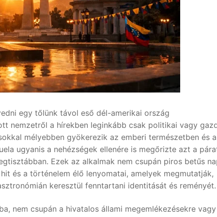
yedni egy tőlünk távol eső dél-amerikai ország
tt nemzetről a hírekben leginkább csak politikai vagy gaz
sokkal mélyebben gyökerezik az emberi természetben és a
zuela ugyanis a nehézségek ellenére is megőrizte azt a pára
 legtisztábban. Ezek az alkalmak nem csupán piros betűs n
 hit és a történelem élő lenyomatai, amelyek megmutatják,
ztronómián keresztül fenntartani identitását és reményét.
ba, nem csupán a hivatalos állami megemlékezésekre vagy