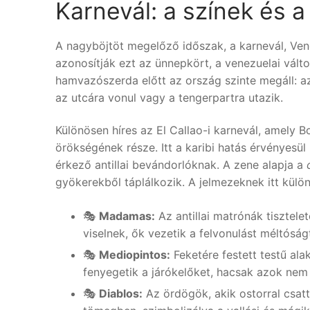
Karnevál: a színek és a
A nagyböjtöt megelőző időszak, a karnevál, Venez
azonosítják ezt az ünnepkört, a venezuelai válto
hamvazószerda előtt az ország szinte megáll: az
az utcára vonul vagy a tengerpartra utazik.
Különösen híres az El Callao-i karnevál, amely B
örökségének része. Itt a karibi hatás érvényes
érkező antillai bevándorlóknak. A zene alapja a
gyökerekből táplálkozik. A jelmezeknek itt külön
🎭
Madamas:
Az antillai matrónák tisztele
viselnek, ők vezetik a felvonulást méltóság
🎭
Mediopintos:
Feketére festett testű ala
fenyegetik a járókelőket, hacsak azok nem
🎭
Diablos:
Az ördögök, akik ostorral csat