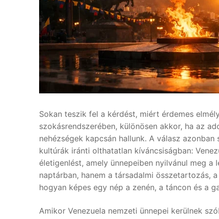
Sokan teszik fel a kérdést, miért érdemes elmél
szokásrendszerében, különösen akkor, ha az ado
nehézségek kapcsán hallunk. A válasz azonban 
kultúrák iránti olthatatlan kíváncsiságban: Vene
életigenlést, amely ünnepeiben nyilvánul meg a
naptárban, hanem a társadalmi összetartozás, a
hogyan képes egy nép a zenén, a táncon és a gas
Amikor Venezuela nemzeti ünnepei kerülnek szó