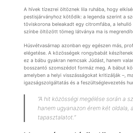
A hívek tízezrei öltöznek lila ruhába, hogy elkí
pestisjárványhoz kötődik: a legenda szerint a s
töviskorona beleakadt egy citromfába, a lehulló
színbe öltözött tömeg látványa ma is megrendítő
Húsvétvasárnap azonban egy egészen más, prof
elégetése. A közösségek rongybabát készítenek,
ez a bábu gyakran nemcsak Júdást, hanem valamil
bosszantó szomszédot formáz meg. A bábut kör
amelyben a helyi visszásságokat kritizálják –, ma
igazságszolgáltatás és a feszültséglevezetés hu
“A hit közösségi megélése során a 
hanem ugyanazon érem két oldala, am
tapasztalatot.”