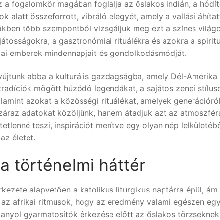
z a fogalomkör magában foglalja az őslakos indián, a hódí
k alatt összeforrott, vibráló elegyét, amely a vallási áhítat
zőkben több szempontból vizsgáljuk meg ezt a színes világo
játosságokra, a gasztronómiai rituálékra és azokra a spiritu
lai emberek mindennapjait és gondolkodásmódját.
nyújtunk abba a kulturális gazdagságba, amely Dél-Amerika 
tradíciók mögött húzódó legendákat, a sajátos zenei stílus
lamint azokat a közösségi rituálékat, amelyek generációró
záraz adatokat közöljünk, hanem átadjuk azt az atmoszfér
tetlenné teszi, inspirációt merítve egy olyan nép lelkületébő
az életet.
 a történelmi háttér
ezete alapvetően a katolikus liturgikus naptárra épül, ám 
s az afrikai ritmusok, hogy az eredmény valami egészen egy
panyol gyarmatosítók érkezése előtt az őslakos törzseknek