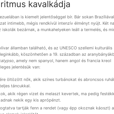
 ritmus kavalkádja
uelában is kiemelt jelentőséggel bír. Bár sokan Brazíliáva
zat intimebb, mégis rendkívül intenzív élményt nyújt. Két n
 iskolák bezárnak, a munkahelyeken leáll a termelés, és m
olívar államban található, és az UNESCO szellemi kulturális
ül leginkább, köszönhetően a 19. században az aranybányák
calypso
, amely nem spanyol, hanem angol és francia kreol
leges jelentésük van:
tére öltözött nők, akik színes turbánokat és abroncsos ruhá
teljes táncukkal.
kok, akik régen vizet és melaszt kevertek, ma pedig festékk
 adnak nekik egy kis aprópénzt.
togtatva tartják fenn a rendet (vagy épp okoznak káoszt) a