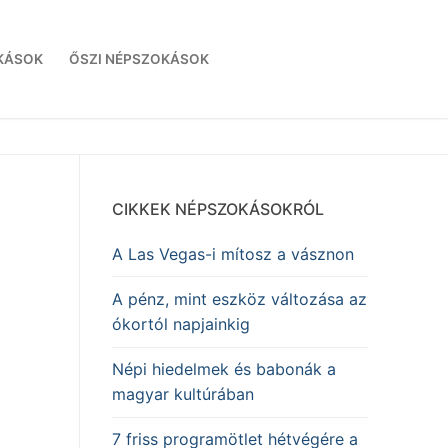
KÁSOK
ŐSZI NÉPSZOKÁSOK
CIKKEK NÉPSZOKÁSOKRÓL
A Las Vegas-i mítosz a vásznon
A pénz, mint eszköz változása az
ókortól napjainkig
Népi hiedelmek és babonák a
magyar kultúrában
7 friss programötlet hétvégére a