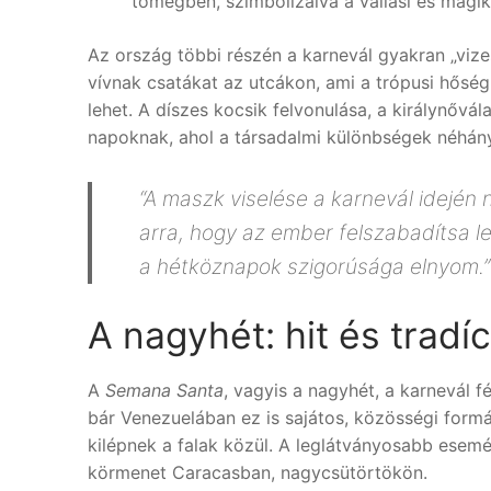
tömegben, szimbolizálva a vallási és mágik
Az ország többi részén a karnevál gyakran „vize
vívnak csatákat az utcákon, ami a trópusi hőségb
lehet. A díszes kocsik felvonulása, a királynővá
napoknak, ahol a társadalmi különbségek néhán
“A maszk viselése a karnevál idején 
arra, hogy az ember felszabadítsa le
a hétköznapok szigorúsága elnyom.”
A nagyhét: hit és tradíc
A
Semana Santa
, vagyis a nagyhét, a karnevál f
bár Venezuelában ez is sajátos, közösségi form
kilépnek a falak közül. A leglátványosabb esem
körmenet Caracasban, nagycsütörtökön.