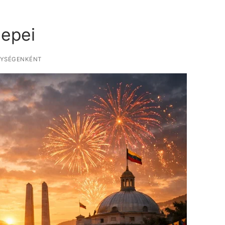
epei
GYSÉGENKÉNT